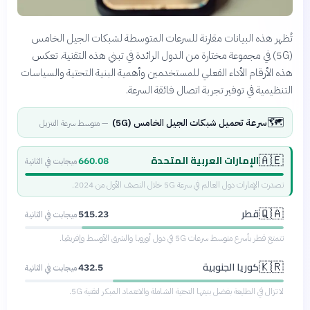
تُظهر هذه البيانات مقارنة للسرعات المتوسطة لشبكات الجيل الخامس
(5G) في مجموعة مختارة من الدول الرائدة في تبني هذه التقنية. تعكس
هذه الأرقام الأداء الفعلي للمستخدمين وأهمية البنية التحتية والسياسات
التنظيمية في توفير تجربة اتصال فائقة السرعة.
🗺️
سرعة تحميل شبكات الجيل الخامس (5G)
—
متوسط سرعة التنزيل
الإمارات العربية المتحدة
🇦🇪
660.08
ميجابت في الثانية
تصدرت الإمارات دول العالم في سرعة 5G خلال النصف الأول من 2024.
قطر
🇶🇦
515.23
ميجابت في الثانية
تتمتع قطر بأسرع متوسط سرعات 5G في دول أوروبا والشرق الأوسط وإفريقيا.
كوريا الجنوبية
🇰🇷
432.5
ميجابت في الثانية
لا تزال في الطليعة بفضل بنيتها التحتية الشاملة والاعتماد المبكر لتقنية 5G.