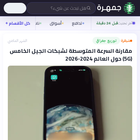
هل تبحث عن شيء؟
تدافع
أسواق
ناس
روح
كل الأقسام
شيف
آخر تحديث
قبل 24 دقيقة
شيفرة
توزيع جغرافي
الشهر الماضي
›
مقارنة السرعة المتوسطة لشبكات الجيل الخامس
(5G) حول العالم 2024-2026