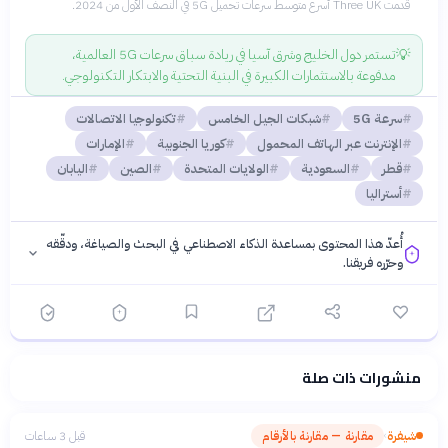
قدمت Three UK أسرع متوسط سرعات تحميل 5G في النصف الأول من 2024.
💡
تستمر دول الخليج وشرق آسيا في ريادة سباق سرعات 5G العالمية،
مدفوعة بالاستثمارات الكبيرة في البنية التحتية والابتكار التكنولوجي.
سرعة 5G
شبكات الجيل الخامس
تكنولوجيا الاتصالات
الإنترنت عبر الهاتف المحمول
كوريا الجنوبية
الإمارات
قطر
السعودية
الولايات المتحدة
الصين
اليابان
أستراليا
أُعدّ هذا المحتوى بمساعدة الذكاء الاصطناعي في البحث والصياغة، ودقّقه
وحرّره فريقنا.
منشورات ذات صلة
فلسفتنا المعرفية
·
سياسة الذكاء الاصطناعي
شيفرة
مقارنة — مقارنة بالأرقام
قبل 3 ساعات
›