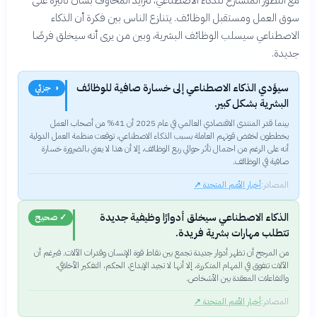
سوق العمل ومستقبل الوظائف. يتنازع الناس بين فكرة أن الذكاء
الاصطناعي سيسلب الوظائف البشرية، وبين من يرى أنه سيخلق فرصًا
جديدة.
سيؤدي الذكاء الاصطناعي إلى خسارة صافية للوظائف
◑ جزئي
البشرية بشكل كبير.
بينما قدر المنتدى الاقتصادي العالمي في عام 2025 أن 41% من أصحاب العمل
يخططون لخفض قوتهم العاملة بسبب الذكاء الاصطناعي، توقعت منظمة العمل الدولية
أنه على الرغم من احتمال تأثر حوالي ربع الوظائف، إلا أن هذا لا يعني بالضرورة خسارة
صافية في الوظائف.
المصادر:
أخبار الأمم المتحدة
↗
الذكاء الاصطناعي سيخلق أدوارًا وظيفية جديدة
✓ صحيح
تتطلب مهارات بشرية فريدة.
من المرجح أن تظهر أدوار جديدة تجمع بين نقاط قوة الإنسان وقدرات الآلات. فبرغم أن
الآلات تتفوق في المهام المتكررة، إلا أنها لا تجيد الإبداع، الحكم، التفكير الأخلاقي،
والتفاعلات المعقدة بين الأشخاص.
المصادر:
أخبار الأمم المتحدة
↗