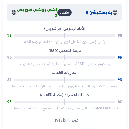
إكس بوكس سيريس
🟢
🔵
بلايستيشن 5
مقابل
X
الأداء الرسومي (تيرافلوبس)
92
88
الإكس بوكس يتفوق قليلاً على الورق في قوة المعالجة الرسومية الخام.
سرعة التحميل (SSD)
90
95
بلايستيشن 5 يتميز بـ SSD أسرع نظرياً، مما يوفر أوقات تحميل شبه فورية.
حصريات الألعاب
85
93
بلايستيشن 5 لا يزال يمتلك مكتبة أقوى من الألعاب الحصرية التي حازت على إعجاب النقاد.
خدمات الاشتراك (مكتبة الألعاب)
95
80
خدمة Game Pass من إكس بوكس تقدم قيمة استثنائية مع مكتبة ضخمة من الألعاب.
اعرض الكل (7) ←