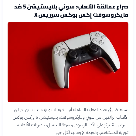
صراع عمالقة الألعاب: سوني بلايستيشن 5 ضد
مايكروسوفت إكس بوكس سيريس X
نستعرض في هذه المقارنة الشاملة أبرز الفروقات والإيجابيات بين جهازي
الألعاب الرائدين من سوني ومايكروسوفت، بلايستيشن 5 وإكس بوكس
سيريس X. نركز على الأداء الرسومي، سرعة التحميل، حصريات الألعاب،
تجربة المستخدم، والقيمة الإجمالية لكل جهاز.