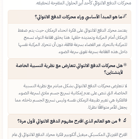
محركات الدفع الالتوائي كأحد أبرز الحلول المقترحة لتحقيقه.
🌌
ما هو المبدأ الأساسي وراء محركات الدفع الالتوائي؟
يعتمد محرك الدفع الالتوائي على فكرة انحناء الزمكان، حيث يتم ضغط
الزمكان أمام المركبة وتمديده خلفها. هذا يخلق فقاعة التواء تسمح
للمركبة بالتحرك عبر الفضاء بسرعة فائقة، دون أن تتحرك المركبة نفسها
داخل هذه الفقاعة بسرعة تفوق سرعة الضوء.
⚛️
هل محركات الدفع الالتوائي تتعارض مع نظرية النسبية الخاصة
لأينشتاين؟
لا تتعارض محركات الدفع الالتوائي بشكل مباشر مع نظرية النسبية
الخاصة، التي تنص على عدم إمكانية تسريع جسم مادي لسرعة الضوء.
فالفكرة هي تغيير طبيعة الزمكان نفسه وليس تسريع الجسم داخله، مما
يجعل الأمر متوافقًا نظريًا.
👨‍🔬
من هو العالم الذي اقترح مفهوم الدفع الالتوائي لأول مرة؟
اقترح الفيزيائي المكسيكي ميغيل ألكوبيير فكرة محرك الدفع الالتوائي في عام