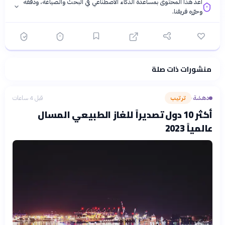
أُعدّ هذا المحتوى بمساعدة الذكاء الاصطناعي في البحث والصياغة، ودقّقه
وحرّره فريقنا.
منشورات ذات صلة
فلسفتنا المعرفية
·
سياسة الذكاء الاصطناعي
دهشة
ترتيب
قبل 4 ساعات
›
أكثر 10 دول تصديراً للغاز الطبيعي المسال
عالمياً 2023