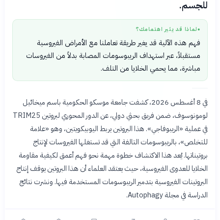
للجسم.
لماذا قد يثير اهتمامك؟
●
فهم هذه الآلية قد يغير طريقة تعاملنا مع الأمراض الفيروسية
مستقبلاً، عبر استهداف الريبوسومات المصابة بدلاً من الفيروسات
مباشرة، مما يحمي الخلايا من التلف.
في 8 أغسطس 2026، كشفت جامعة موسكو الحكومية باسم ميخائيل
لومونوسوف، ضمن فريق بحثي دولي، عن الدور المحوري لبروتين TRIM25
في عملية «الريبوفاجي». هذا البروتين يربط اليوبيكويتين، وهو «علامة
للتخلص»، بالريبوسومات التالفة التي قد تستغلها الفيروسات لإنتاج
بروتيناتها. يُعد هذا الاكتشاف خطوة مهمة نحو فهم أعمق لكيفية مقاومة
الخلايا للعدوى الفيروسية، حيث يعتقد العلماء أن هذا البروتين يوقف إنتاج
البروتينات الفيروسية بتدمير الريبوسومات المستخدمة فيها. ونشرت نتائج
الدراسة في مجلة Autophagy.