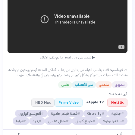
▶ شاهد على YouTube إذا لم يظهر الإعلان
⚠️
لا يناسب:
قد لا يناسب الفيلم من يعانون من رهاب الأماكن المغلقة أو من يبحثون عن قصة
متعددة الشخصيات، حيث يركز بشكل كبير على شخصيتين رئيسيتين في بيئة فضائية معزولة.
تشويق
ملحمي
مثير للأعصاب
علمي
أين تشاهده؟
Apple TV+
HBO Max
Prime Video
Netflix
جاذبية
Gravity
قصة فيلم جاذبية
ألفونسو كوارون
ساندرا بولوك
جورج كلوني
خيال علمي
إثارة
دراما