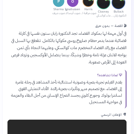
P
O
Sharma
Ignatiussen
Harris
Clooney
Bullock
صوت مراقبة المهمة
صوت أنينجاك
صوت شريف
الدكتورة رايان ستون
مات كوالسكي
🎬 القصة — بدون حرق
في أول مهمة لها بمكوك الفضاء، تجد الدكتورة رايان ستون نفسها في كارثة
فضائية عندما يدمر حطام صاروخ روسي مكوكها بالكامل. تتقطع بها السبل في
الفضاء مع رائد الفضاء المخضرم مات كوالسكي، وعليهما النجاة بأي ثمن.
يواجه الاثنان عزلة تامة وخطرًا وشيكًا، بينما يتضاءل الأوكسجين وتزداد فرص
العودة إلى الأرض صعوبة.
💡 لماذا تشاهده؟
يقدم الفيلم تجربة بصرية وصوتية استثنائية تأخذ المشاهد في رحلة غامرة
إلى الفضاء، مع تصميم مبهر وتأثيرات بصرية رائدة. الأداء التمثيلي القوي
لساندرا بولوك وجورج كلوني يجسد الصراع الإنساني من أجل البقاء والعزيمة
في مواجهة المستحيل.
🎥 الإعلان الرسمي