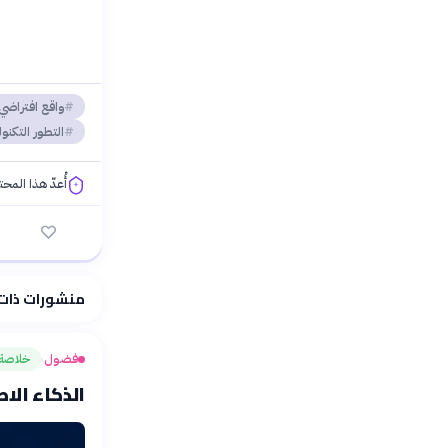
واقع افتراضي
التطور التكنو
أُعدّ هذا المح
فلسفتنا المعرفية
منشورات ذات
فضول
خلاصة
›
الذكاء الا