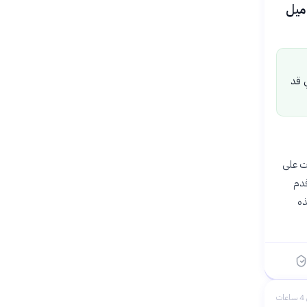
محددة (UAP) على شكل «كرات طائرة» تتحرك بسرعات تصل إلى 1300 ميل
 قد
الكرات، التي ظهرت على
قدم
رارية هذه
ات