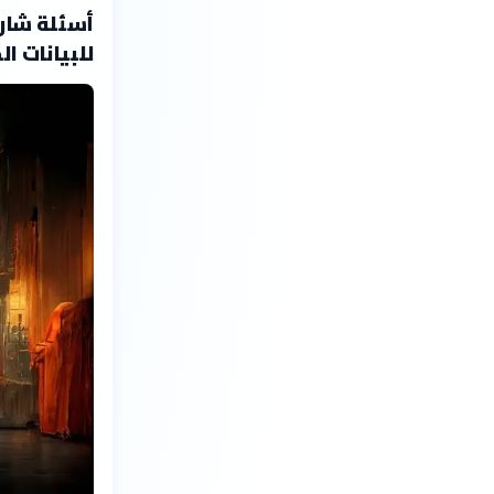
أسئلة شارح
للبيانات ال