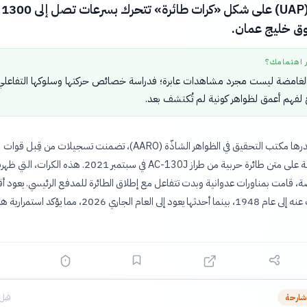
غير 
وق خليج عمان.
ر اهتمامك؟
الغامضة ليست مجرد مشاهدات عابرة؛ فدراسة خصائص حركتها وسلوكها التفاعلي
لفهم أعمق لظواهر كونية لم تُكتشف بعد.
الوثائق، التي أصدرها مكتب التحقيق في الظواهر الشاذّة (AARO)، تضمنت تسجيلات من قِبل قوات
العمليات الخاصة على متن طائرة حربية من طراز AC-130J في سبتمبر 2021. هذه 
، قامت بمناورات عدوانية وبدت تتفاعل مع إطلاق الطائرة للمدفع الرئيسي. يعود أ
ملف تم الكشف عنه إلى عام 1948، بينما أحدثها يعود إلى العام الجاري 2026، مما يؤكد استم
شارحة
قبل 4 ساع