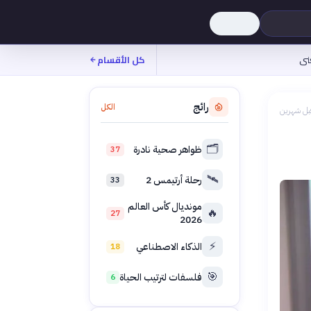
نى
كل الأقسام
رائج
الكل
بل شهرين
🗂️
ظواهر صحية نادرة
37
🛰️
رحلة أرتيمس 2
33
مونديال كأس العالم
🔥
27
2026
⚡
الذكاء الاصطناعي
18
🎯
فلسفات لترتيب الحياة
6