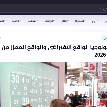
شيء؟
س
روح
شيفرة
زمان
خريطة
دهشة
عافية
مع
ني
ق
ولوجيا الواقع الافتراضي والواقع المعزز من