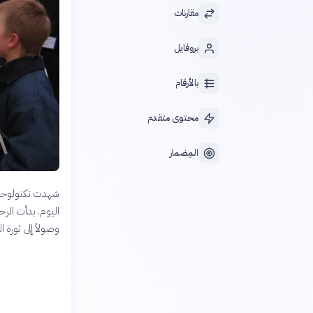
مقارنات
بروفايل
بالأرقام
محتوى متقدم
المِضمار
شهدت تكنولوجيا ا
اليوم. بدأت الر
وصولاً إلى ثورة ا