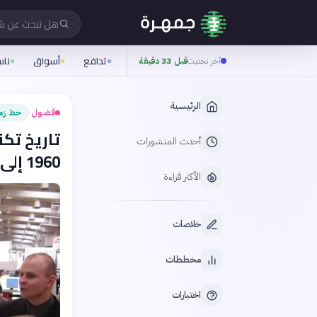
هل تبحث عن 
تدافع
أسواق
نا
آخر تحديث
قبل 33 دقيقة
الرئيسية
فضول
خط زم
›
تاريخ تكن
أحدث المنشورات
1960 إلى 2026
الأكثر قراءة
خلاصات
مخططات
اختبارات