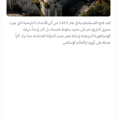
يُعد فتح القسطنطينية في عام 1453 من أبرز الأحداث التاريخية التي غيرت
مجرى التاريخ. لم يكن مجرد سقوط عاصمة، بل كان إيذاناً بنهاية
الإمبراطورية البيزنطية وبداية عصر جديد للدولة العثمانية، مما ترك آثاراً
عميقة على أوروبا والعالم الإسلامي.