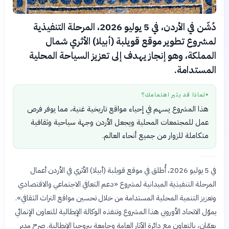
دُشّن في الأردن، في 5 يوليو 2026، المرحلة التنفيذية
لمشروع تطوير موقع قويلبة (أبيلا) الأثري شمال
المملكة، وهو إنجاز يهدف إلى تعزيز السياحة المحلية
المستدامة.
لماذا قد يثير اهتمامك؟
●
هذا المشروع يسهم في إحياء مواقع تاريخية غنية، مما يوفر فرص
عمل للمجتمعات المحلية ويجعل الأردن وجهة سياحية وثقافية
متكاملة للزوار من جميع أنحاء العالم.
في 5 يوليو 2026، أُطلق في موقع قويلبة (أبيلا) الأثري في الأردن أعمال
المرحلة التنفيذية الميدانية لمشروع «دعم التعافي الاجتماعي والاقتصادي
وتعزيز التنمية المحلية المستدامة من خلال تحسين مواقع التراث الثقافي».
يموّل الاتحاد الأوروبي هذا المشروع وتنفذه الوكالة الإيطالية للتعاون الإنمائي
بعمّان، بالتعاون مع دائرة الآثار العامة وجامعة بيروجيا الإيطالية. صرح مدير