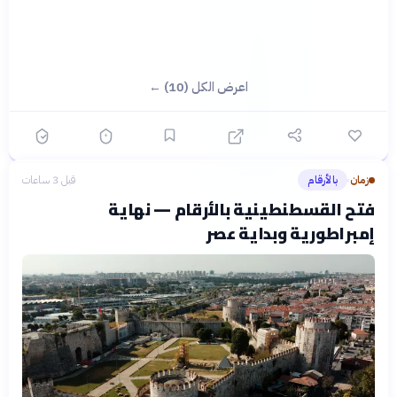
اعرض الكل (10) ←
زمان
بالأرقام
قبل 3 ساعات
›
فتح القسطنطينية بالأرقام — نهاية
إمبراطورية وبداية عصر