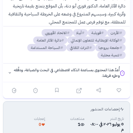
دائرة الآثار العامة، الدكتور فوزي أبو دنة، بأن الموقع يتمتع بقيمة تاريخية
وأثرية كبيرة، وسيسهم المشروع في وضعه على الخريطة السياحية والثقافية
للمنطقة، مع توفير فرص عمل للمجتمع المحلي.
الأردن
قويلبة
أبيلا
الاتحاد الأوروبي
الوكالة الإيطالية للتعاون الإنمائي
دائرة الآثار العامة
جامعة بيروجيا
التراث الثقافي
السياحة المستدامة
تنمية محلية
أُعدّ هذا المحتوى بمساعدة الذكاء الاصطناعي في البحث والصياغة، ودقّقه
وحرّره فريقنا.
إحصاءات المنشور
فلسفتنا المعرفية
·
سياسة الذكاء الاصطناعي
تاريخ النشر
مشاهدات
إعجابات
٥ يوليو ٢٠٢٦ في ٠٨:٠٠
0
1
م