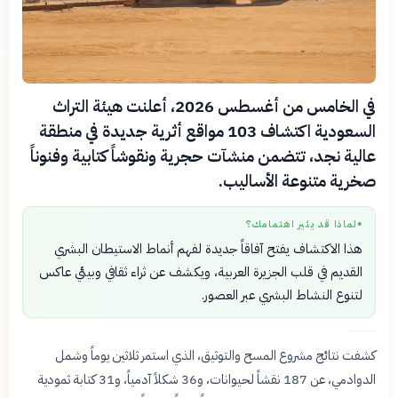
في الخامس من أغسطس 2026، أعلنت هيئة التراث
السعودية اكتشاف 103 مواقع أثرية جديدة في منطقة
عالية نجد، تتضمن منشآت حجرية ونقوشاً كتابية وفنوناً
صخرية متنوعة الأساليب.
لماذا قد يثير اهتمامك؟
●
هذا الاكتشاف يفتح آفاقاً جديدة لفهم أنماط الاستيطان البشري
القديم في قلب الجزيرة العربية، ويكشف عن ثراء ثقافي وبيئي عاكس
لتنوع النشاط البشري عبر العصور.
كشفت نتائج مشروع المسح والتوثيق، الذي استمر ثلاثين يوماً وشمل
الدوادمي، عن 187 نقشاً لحيوانات، و36 شكلاً آدمياً، و31 كتابة ثمودية