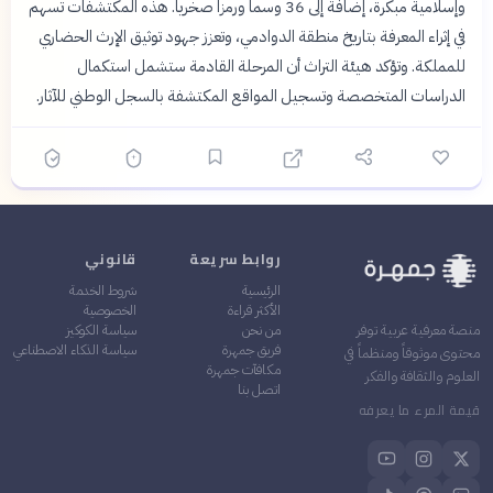
وإسلامية مبكرة، إضافة إلى 36 وسماً ورمزاً صخرياً. هذه المكتشفات تسهم
في إثراء المعرفة بتاريخ منطقة الدوادمي، وتعزز جهود توثيق الإرث الحضاري
للمملكة. وتؤكد هيئة التراث أن المرحلة القادمة ستشمل استكمال
الدراسات المتخصصة وتسجيل المواقع المكتشفة بالسجل الوطني للآثار.
روابط سريعة
قانوني
الرئيسية
شروط الخدمة
الأكثر قراءة
الخصوصية
من نحن
سياسة الكوكيز
منصة معرفية عربية توفر
فريق جمهرة
سياسة الذكاء الاصطناعي
محتوى موثوقاً ومنظماً في
مكافآت جمهرة
العلوم والثقافة والفكر
اتصل بنا
قيمة المرء ما يعرفه