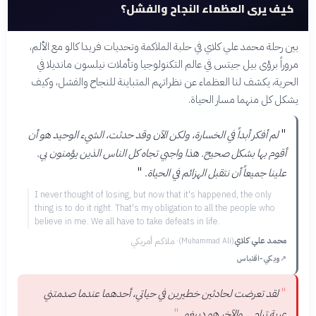
كيف يرى العظماء النجاح والفشل؟
بين رحلة محمد علي كلاي في حلبة الملاكمة وتحديات فريدا كالو مع الألم،
مروراً برؤى بيل جيتس في عالم التكنولوجيا وتأملات نيلسون مانديلا في
الحرية، يكشف لنا العظماء عن نظراتهم المتباينة للنجاح والفشل، وكيف
يشكل كل منهما مسار الحياة.
"
لم أفكر أبداً في الخسارة، ولكن الآن وقد حدثت، الشيء الوحيد هو أن
أقوم بها بشكل صحيح. هذا واجبي تجاه كل الناس الذين يؤمنون بي.
"
علينا جميعاً أن نتقبل الهزائم في الحياة.
I never thought of losing, but now that it's happened, the only
thing is to do it right. That's my obligation to all the people who
believe in me. We all have to take defeats in life.
محمد علي كلاي
·
ملاكم أمريكي
(
Muhammad Ali
)
↗
ويكي‑اقتباس
"
لقد تعرضت لحادثين خطيرين في حياتي، أحدهما عندما صدمتني
"
عربة ترام... والآخر هو دييغو.