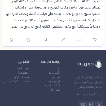
الكوكب "LHS 1140b"، بكتلته التي تعادل خمسة أضعاف كتلة الأرض،
يمتلك غلافاً جوياً، ما يعزز مكانته كمرشح واعد للحياة. هذا الاكتشاف
الجديد بتاريخ 16 يوليو 2026، يعتمد على قياسات كتلته ونصف قطره التي
تشير إلى كثافة مشابهة للأرض. ويعتقد الباحثون أنه يمتلك نواة حديدية
ووشاحاً سيليكاتياً، مع مكون منخفض الكثافة يُرجح أنه مزيج من الماء.
روابط سريعة
قانوني
الرئيسية
شروط الخدمة
الأكثر قراءة
الخصوصية
من نحن
سياسة الكوكيز
منصة معرفية عربية توفر
فريق جمهرة
سياسة الذكاء الاصطناعي
محتوى موثوقاً ومنظماً في
مكافآت جمهرة
العلوم والثقافة والفكر
اتصل بنا
قيمة المرء ما يعرفه