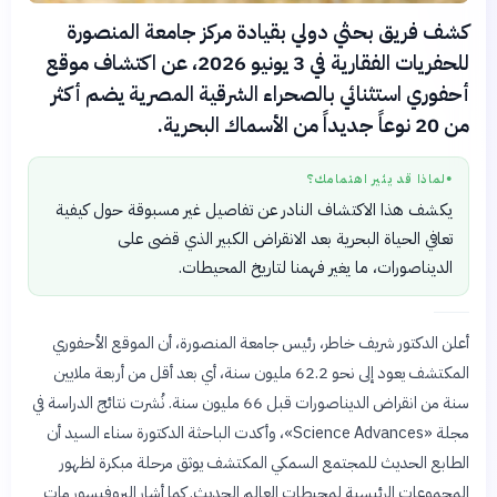
كشف فريق بحثي دولي بقيادة مركز جامعة المنصورة
للحفريات الفقارية في 3 يونيو 2026، عن اكتشاف موقع
أحفوري استثنائي بالصحراء الشرقية المصرية يضم أكثر
من 20 نوعاً جديداً من الأسماك البحرية.
لماذا قد يثير اهتمامك؟
●
يكشف هذا الاكتشاف النادر عن تفاصيل غير مسبوقة حول كيفية
تعافي الحياة البحرية بعد الانقراض الكبير الذي قضى على
الديناصورات، ما يغير فهمنا لتاريخ المحيطات.
أعلن الدكتور شريف خاطر، رئيس جامعة المنصورة، أن الموقع الأحفوري
المكتشف يعود إلى نحو 62.2 مليون سنة، أي بعد أقل من أربعة ملايين
سنة من انقراض الديناصورات قبل 66 مليون سنة. نُشرت نتائج الدراسة في
مجلة «Science Advances»، وأكدت الباحثة الدكتورة سناء السيد أن
الطابع الحديث للمجتمع السمكي المكتشف يوثق مرحلة مبكرة لظهور
المجموعات الرئيسية لمحيطات العالم الحديث. كما أشار البروفيسور مات