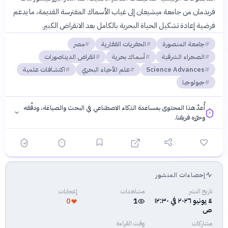
فريدمان من جامعة ميشيغان إلى غياب الأسماك المفترسة القديمة، ما يدعم
فرضية إعادة تشكيل الحياة البحرية بالكامل بعد الانقراض الكبير.
جامعة المنصورة
الحفريات الفقارية
مصر
الصحراء الشرقية
أسماك بحرية
انقراض الديناصورات
Science Advances
علم الأحياء البحري
اكتشافات علمية
جيولوجيا
أُعدّ هذا المحتوى بمساعدة الذكاء الاصطناعي في البحث والصياغة، ودقّقه
وحرّره فريقنا.
إحصاءات المنشور
فلسفتنا المعرفية
·
سياسة الذكاء الاصطناعي
تاريخ النشر
مشاهدات
إعجابات
٤ يونيو ٢٠٢٦ في ١٢:٣٠
0
1
ص
مشاركات
وقت القراءة