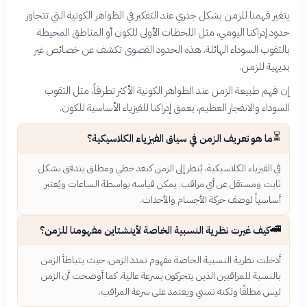
يتغير فهمنا للزمن بشكل جذري عند التفكير في الظواهر الكونية التي تتجاوز
حدود إدراكنا اليومي، مثل اللحظات الأولى للكون أو المناطق المحيطة
بالثقوب السوداء الهائلة. هذه الحدود القصوى تكشف عن خصائص غير
بديهية للزمن.
إن فهم طبيعة الزمن عند الظواهر الكونية الأكثر تطرفاً، مثل الثقوب
السوداء والانفجار العظيم، يعمق إدراكنا للفيزياء الأساسية للكون.
⏳
ما هو تعريف الزمن في سياق الفيزياء الكلاسيكية؟
في الفيزياء الكلاسيكية، يُنظر إلى الزمن كبعد خطي ومطلق يتدفق بشكل
ثابت ومستقل عن أي مراقب. يمكن قياسه بواسطة الساعات ويُعتبر
أساسياً لوصف حركة الأجسام والأحداث.
🚄
كيف غيرت نظرية النسبية الخاصة لأينشتاين مفهومنا للزمن؟
أدخلت نظرية النسبية الخاصة مفهوم تمدد الزمن، حيث يتباطأ الزمن
بالنسبة للمراقبين الذين يتحركون بسرعة عالية. كما أوضحت أن الزمن
ليس مطلقًا ولكنه نسبي ويعتمد على سرعة المراقب.