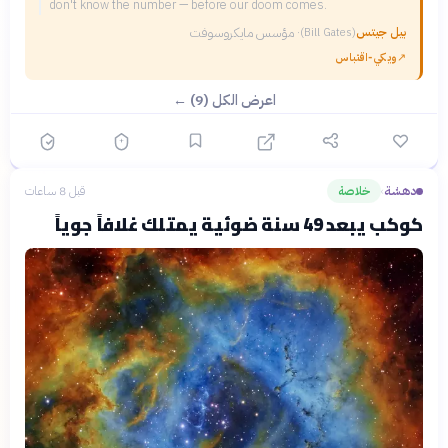
don't know the number — before our doom comes.
بيل جيتس
·
مؤسس مايكروسوفت
(
Bill Gates
)
↗
ويكي‑اقتباس
اعرض الكل (9) ←
دهشة
خلاصة
قبل 8 ساعات
›
كوكب يبعد 49 سنة ضوئية يمتلك غلافاً جوياً