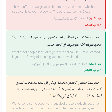
I have suffered two grave accidents in my life, one in which a
streetcar knocked me down... The other accident is Diego.
فريدا كالو
·
رسامة مكسيكية
(
Frida Kahlo
)
↗
ويكي‑اقتباس
"
ما يسميه الآخرون فشلاً، أو قد يحاولون أن يسموه فشلاً، تعلمت أنه
"
مجرد طريقة الله لتوجيهك في اتجاه جديد.
What other people label or might try to call failure, I have learned
is just God's way of pointing you in a new direction.
أوبرا وينفري
·
إعلامية وسيدة أعمال أمريكية
(
Oprah Winfrey
)
↗
ويكي‑اقتباس
"
لقد قمنا ببعض الأعمال الجيدة، ولكن كل هذه المنتجات تصبح
قديمة جداً بسرعة... سيكون هناك عدد محدود من السنوات، ولا
"
أعرف هذا العدد — قبل أن يأتي هلاكنا.
We've done some good work, but all of these products become
obsolete so fast... It will be some finite number of years, and I