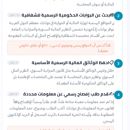
المالية أو ديوان المحاسبة.
ابحث عن البوابات الحكومية الرسمية للشفافية
🌐
10 دقائق
2
زر المواقع الرسمية لوزارة المالية أو الموازنة في دولتك. معظم الدول العربية
توفر بوابات إلكترونية تتضمن التقارير المالية السنوية والميزانيات العامة.
ابحث عن أقسام مخصصة للشفافية والإفصاح المالي أو البيانات المفتوحة.
⚠️
تأكد من أن الموقع رسمي وموثوق (ينتهي بـ .gov أو نطاق حكومي
معترف)
احفظ الوثائق المالية الرسمية الأساسية
📋
8 دقائق
3
حمّل وادرس الوثائق الأساسية مثل قانون الميزانية السنوي، التقرير المالي
السنوي، وتقارير ديوان المحاسبة. لا تعتمد على الملخصات الإعلامية بل
على الوثائق الحكومية الأصلية المفصلة.
قدم طلب إفصاح رسمي عن معلومات محددة
✍️
8 دقائق
4
إذا لم تجد معلومات معينة متاحة علناً، قدم طلباً رسمياً للإفصاح وفقاً
لقانون حرية المعلومات في دولتك. اكتب الطلب بوضوح، حدد المعلومات
المطلوبة بدقة، وأرسله للجهة المختصة بالبريد المسجل أو البريد الإلكتروني
الرسمي.