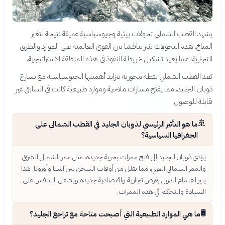
يشهد القطب الشمالي تحولات بيئية وجيوسياسية عميقة نتيجة لتغير
المناخ. هذه التحولات تثير تنافسًا بين القوى العالمية على الموارد والطرق
التجارية، مما يعيد تشكيل خريطة النفوذ في هذه المنطقة الاستراتيجية.
يُعد القطب الشمالي نقطة محورية تتزايد أهميتها الجيوسياسية مع تسارع
ذوبان الجليد، مما يفتح مسارات ملاحية وموارد طبيعية كانت في السابق غير
قابلة للوصول.
🚢
ما هو التأثير الرئيسي لذوبان الجليد في القطب الشمالي على
الجغرافيا السياسية؟
يؤدي ذوبان الجليد إلى فتح ممرات بحرية جديدة، مثل ممر الشمال الشرقي
والممر الشمالي الغربي، مما يقلل من أوقات الشحن بين آسيا وأوروبا. هذا
يثير اهتمام الدول بفرص تجارية واقتصادية جديدة ويشعل التنافس على
السيادة والتحكم في هذه الممرات.
🛢️
ما هي الموارد الطبيعية التي أصبحت متاحة مع تراجع الجليد؟