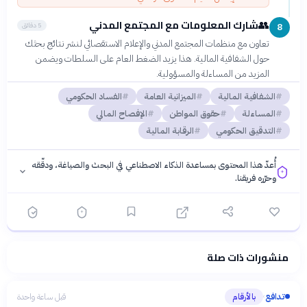
شارك المعلومات مع المجتمع المدني
👥
5 دقائق
8
تعاون مع منظمات المجتمع المدني والإعلام الاستقصائي لنشر نتائج بحثك
حول الشفافية المالية. هذا يزيد الضغط العام على السلطات ويضمن
المزيد من المساءلة والمسؤولية.
الشفافية المالية
الميزانية العامة
الفساد الحكومي
المساءلة
حقوق المواطن
الإفصاح المالي
التدقيق الحكومي
الرقابة المالية
أُعدّ هذا المحتوى بمساعدة الذكاء الاصطناعي في البحث والصياغة، ودقّقه
وحرّره فريقنا.
منشورات ذات صلة
فلسفتنا المعرفية
·
سياسة الذكاء الاصطناعي
تدافع
بالأرقام
قبل ساعة واحدة
›