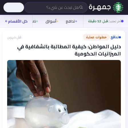
هل تبحث عن شيء؟
تدافع
أسواق
ناس
روح
كل الأقسام
شيف
آخر تحديث
قبل 12 دقيقة
تدافع
خطوات عملية
قبل شهرين
›
دليل المواطن: كيفية المطالبة بالشفافية في
الميزانيات الحكومية