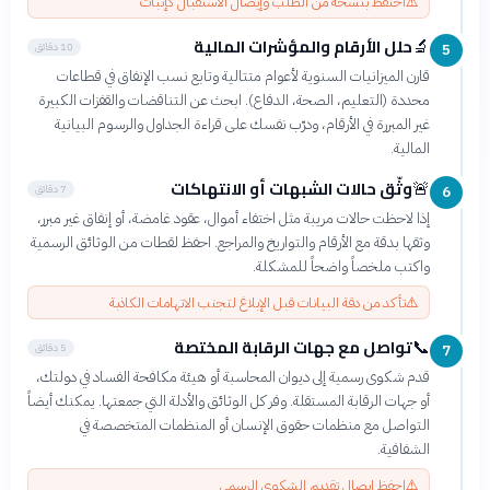
⚠️
احتفظ بنسخة من الطلب وإيصال الاستقبال كإثبات
حلل الأرقام والمؤشرات المالية
🔬
10 دقائق
5
قارن الميزانيات السنوية لأعوام متتالية وتابع نسب الإنفاق في قطاعات
محددة (التعليم، الصحة، الدفاع). ابحث عن التناقضات والقفزات الكبيرة
غير المبررة في الأرقام، ودرّب نفسك على قراءة الجداول والرسوم البيانية
المالية.
وثّق حالات الشبهات أو الانتهاكات
🚨
7 دقائق
6
إذا لاحظت حالات مريبة مثل اختفاء أموال، عقود غامضة، أو إنفاق غير مبرر،
وثقها بدقة مع الأرقام والتواريخ والمراجع. احفظ لقطات من الوثائق الرسمية
واكتب ملخصاً واضحاً للمشكلة.
⚠️
تأكد من دقة البيانات قبل الإبلاغ لتجنب الاتهامات الكاذبة
تواصل مع جهات الرقابة المختصة
📞
5 دقائق
7
قدم شكوى رسمية إلى ديوان المحاسبة أو هيئة مكافحة الفساد في دولتك،
أو جهات الرقابة المستقلة. وفر كل الوثائق والأدلة التي جمعتها. يمكنك أيضاً
التواصل مع منظمات حقوق الإنسان أو المنظمات المتخصصة في
الشفافية.
⚠️
احفظ إيصال تقديم الشكوى الرسمي