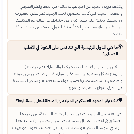
يكشف ذوبان الجليد عن احتياطيات هائلة من النفط والغاز الطبيعي
والمعادن الثمينة التي كانت محصورة تحت الجليد. تقدر بعض التقديرات
أن المنطقة تحتوي على نسبة كبيرة من احتياطيات العالم غير المكتشفة
من النفط والغاز، مما يجعلها هدفًا جذابًا للدول الباحثة عن مصادر طاقة
جديدة.
🌍
ما هي الدول الرئيسية التي تتنافس على النفوذ في القطب
الشمالي؟
تتنافس روسيا والولايات المتحدة وكندا والدنمارك (عبر جرينلاند)
والنرويج بشكل مباشر على السيادة والموارد. كما تزيد الصين من وجودها
واهتمامها بالمنطقة، معتبرة نفسها 'دولة شبه قطبية' وتسعى للاستفادة
من الطرق التجارية الجديدة والموارد.
🛡️
كيف يؤثر الوجود العسكري المتزايد في المنطقة على استقرارها؟
تعزز العديد من الدول، خاصة روسيا والولايات المتحدة، من وجودها
العسكري في القطب الشمالي لحماية مصالحها ومطالبها الإقليمية. هذا
التزايد في القواعد العسكرية والتدريبات يزيد من احتمالية حدوث مواجهات