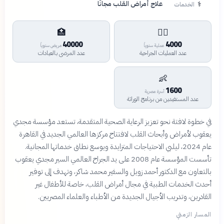
⚕️
علاج أمراض القلب مجانًا
الخدمات
🏥
👨‍⚕️
40000
4000
عملية سنوياً
مريض سنوياً
عدد العمليات الجراحية
عدد المرضى بالعيادات
👶
1600
أسرة مصرية
عدد المستفيدين من برنامج الوراثة
في خطوة لافتة نحو تعزيز الرعاية الصحية المتقدمة، تستعد مؤسسة مجدي
يعقوب لأمراض وأبحاث القلب لافتتاح مركزها العالمي الجديد في القاهرة
عام 2024، ليلبي الاحتياجات المتزايدة ويوسع نطاق خدماتها المجانية.
تأسست المؤسسة عام 2008 على يد الجراح العالمي السير مجدي يعقوب
بالتعاون مع الدكتور أحمد زويل والسفير محمد شاكر، وتهدف إلى توفير
أحدث الخدمات الطبية في مجال أمراض القلب، خاصة للأطفال غير
القادرين، وتدريب الأجيال الجديدة من الأطباء والعلماء المصريين.
المسار الزمني