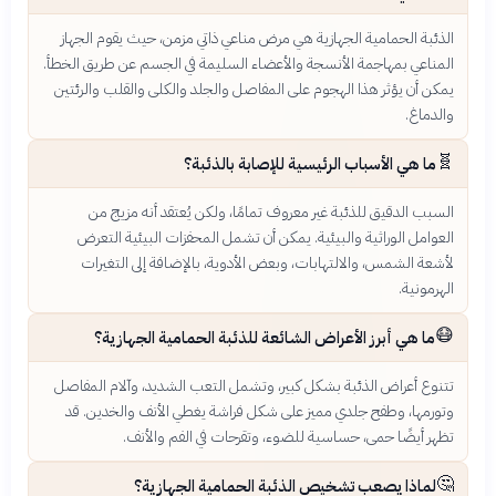
الذئبة الحمامية الجهازية هي مرض مناعي ذاتي مزمن، حيث يقوم الجهاز
المناعي بمهاجمة الأنسجة والأعضاء السليمة في الجسم عن طريق الخطأ.
يمكن أن يؤثر هذا الهجوم على المفاصل والجلد والكلى والقلب والرئتين
والدماغ.
🧬
ما هي الأسباب الرئيسية للإصابة بالذئبة؟
السبب الدقيق للذئبة غير معروف تمامًا، ولكن يُعتقد أنه مزيج من
العوامل الوراثية والبيئية. يمكن أن تشمل المحفزات البيئية التعرض
لأشعة الشمس، والالتهابات، وبعض الأدوية، بالإضافة إلى التغيرات
الهرمونية.
😷
ما هي أبرز الأعراض الشائعة للذئبة الحمامية الجهازية؟
تتنوع أعراض الذئبة بشكل كبير، وتشمل التعب الشديد، وآلام المفاصل
وتورمها، وطفح جلدي مميز على شكل فراشة يغطي الأنف والخدين. قد
تظهر أيضًا حمى، حساسية للضوء، وتقرحات في الفم والأنف.
🤔
لماذا يصعب تشخيص الذئبة الحمامية الجهازية؟