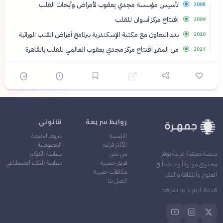
تأسيس مؤسسة مجدي يعقوب لأمراض وأبحاث القلب
2008
افتتاح مركز أسوان للقلب
2009
بدء التعاون مع مكتبة الإسكندرية ببرنامج أمراض القلب الوراثية
2010
من المقرر افتتاح مركز مجدي يعقوب العالمي للقلب بالقاهرة
2024
روابط سريعة
قانوني
الرئيسية
شروط الخدمة
الأكثر قراءة
الخصوصية
من نحن
سياسة الكوكيز
منصة معرفية عربية توفر
فريق جمهرة
سياسة الذكاء الاصطناعي
محتوى موثوقاً ومنظماً في
مكافآت جمهرة
العلوم والثقافة والفكر
اتصل بنا
قيمة المرء ما يعرفه