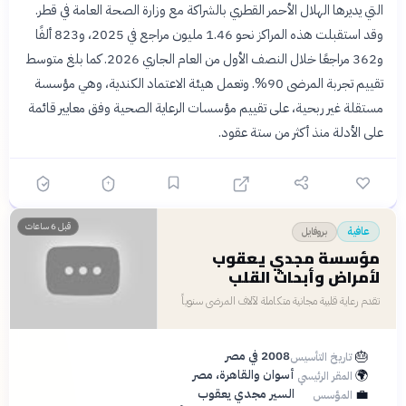
التي يديرها الهلال الأحمر القطري بالشراكة مع وزارة الصحة العامة في قطر.
وقد استقبلت هذه المراكز نحو 1.46 مليون مراجع في 2025، و823 ألفًا
و362 مراجعًا خلال النصف الأول من العام الجاري 2026. كما بلغ متوسط
تقييم تجربة المرضى 90%. وتعمل هيئة الاعتماد الكندية، وهي مؤسسة
مستقلة غير ربحية، على تقييم مؤسسات الرعاية الصحية وفق معايير قائمة
على الأدلة منذ أكثر من ستة عقود.
👤
قبل 6 ساعات
بروفايل
عافية
مؤسسة مجدي يعقوب
لأمراض وأبحاث القلب
تقدم رعاية قلبية مجانية متكاملة لآلاف المرضى سنوياً
🎂
2008 في مصر
تاريخ التأسيس
🌍
أسوان والقاهرة، مصر
المقر الرئيسي
💼
السير مجدي يعقوب
المؤسس