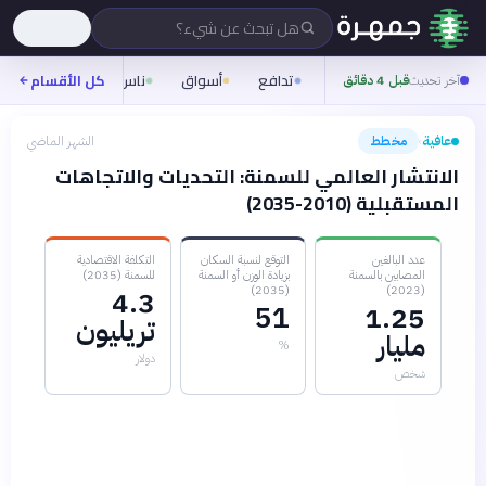
هل تبحث عن شيء؟
تدافع
أسواق
ناس
روح
كل الأقسام
شيفر
آخر تحديث
قبل 4 دقائق
عافية
مخطط
الشهر الماضي
›
الانتشار العالمي للسمنة: التحديات والاتجاهات
المستقبلية (2010-2035)
عدد البالغين
التوقع لنسبة السكان
التكلفة الاقتصادية
المصابين بالسمنة
بزيادة الوزن أو السمنة
للسمنة (2035)
(2035)
(2023)
4.3
51
1.25
تريليون
مليار
%
دولار
شخص