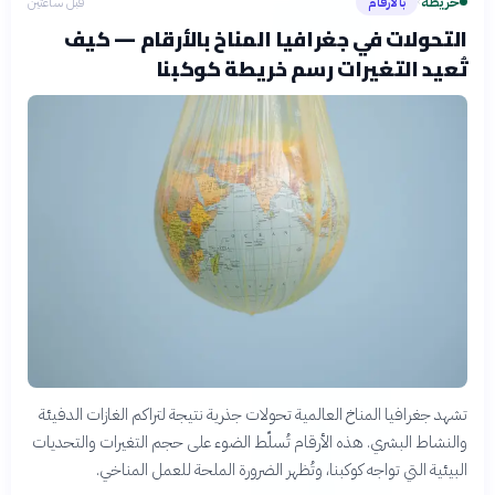
خريطة
بالأرقام
قبل ساعتين
›
التحولات في جغرافيا المناخ بالأرقام — كيف
تُعيد التغيرات رسم خريطة كوكبنا
تشهد جغرافيا المناخ العالمية تحولات جذرية نتيجة لتراكم الغازات الدفيئة
والنشاط البشري. هذه الأرقام تُسلّط الضوء على حجم التغيرات والتحديات
البيئية التي تواجه كوكبنا، وتُظهر الضرورة الملحة للعمل المناخي.