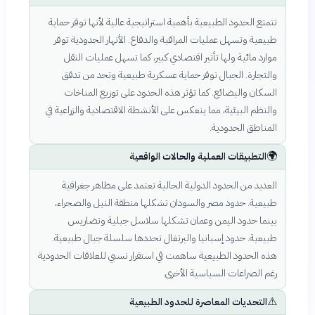
تتمتع الحدود الطبيعية بأهمية استراتيجية عالية لأنها توفر حماية
طبيعية وتسهل عمليات المراقبة والدفاع. الأنهار الحدودية توفر
موارد مائية ولها تأثير اقتصادي كبير، كما تسهل عمليات النقل
والتجارة. الجبال توفر حماية عسكرية طبيعية وتحد من تدفق
السكان والبضائع. كما تؤثر هذه الحدود على توزيع المناخات
والنظم البيئية، مما ينعكس على الأنشطة الاقتصادية والزراعية في
المناطق الحدودية.
🌍
التطبيقات العملية والحالات الواقعية
العديد من الحدود الدولية الحالية تعتمد على مظاهر جغرافية
طبيعية. حدود مصر والسودان تشكلها منطقة النيل والصحراء،
بينما حدود اليمن وعمان تشكلها سلاسل جبلية وتضاريس
طبيعية. حدود إسبانيا والبرتغال تحددها سلسلة جبال طبيعية.
هذه الحدود الطبيعية ساهمت في استقرار نسبي للعلاقات الحدودية
رغم الصراعات السياسية الأخرى.
⚠️
التحديات المعاصرة للحدود الطبيعية