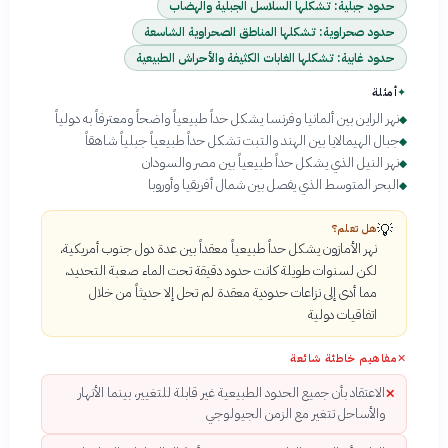
حدود جبلية: تشكلها السلاسل الجبلية والهضاب
حدود صحراوية: تشكلها المناطق الصحراوية الشاسعة
حدود غابية: تشكلها الغابات الكثيفة والأحراش الطبيعية
✦
أمثلة
نهر الراين بين ألمانيا وفرنسا يشكل حداً طبيعياً واضحاً ومعترفاً به دولياً
◆
جبال الهيمالايا بين الهند والتبت تشكل حداً طبيعياً جبلياً شاهقاً
◆
نهر النيل الذي يشكل حداً طبيعياً بين مصر والسودان
◆
البحر المتوسط الذي يفصل بين شمال أفريقيا وأوروبا
◆
💡
هل تعلم؟
نهر الأمازون يشكل حداً طبيعياً معقداً بين عدة دول جنوب أمريكية،
لكن لسنوات طويلة كانت حدود دقيقة تحت الماء صعبة التحديد،
مما أدى إلى نزاعات حدودية معقدة لم تحل إلا حديثاً من خلال
اتفاقيات دولية
✕
مفاهيم خاطئة شائعة
الاعتقاد بأن جميع الحدود الطبيعية غير قابلة للتغيير، بينما الأنهار
✕
والأساحل تتغير مع الزمن الجيولوجي