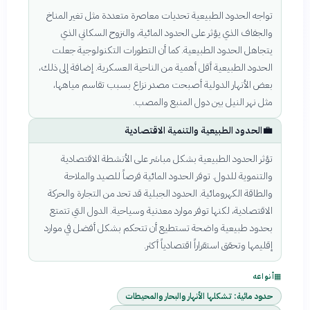
تواجه الحدود الطبيعية تحديات معاصرة متعددة مثل تغير المناخ
والجفاف الذي يؤثر على الحدود المائية، والنزوح السكاني الذي
يتجاهل الحدود الطبيعية. كما أن التطورات التكنولوجية جعلت
الحدود الطبيعية أقل أهمية من الناحية العسكرية. إضافة إلى ذلك،
بعض الأنهار الدولية أصبحت مصدر نزاع بسبب تقاسم مياهها،
مثل نهر النيل بين دول المنبع والمصب.
💼
الحدود الطبيعية والتنمية الاقتصادية
تؤثر الحدود الطبيعية بشكل مباشر على الأنشطة الاقتصادية
والتنموية للدول. توفر الحدود المائية فرصاً للصيد والملاحة
والطاقة الكهرومائية. الحدود الجبلية قد تحد من التجارة والحركة
الاقتصادية، لكنها توفر موارد معدنية وسياحية. الدول التي تتمتع
بحدود طبيعية واضحة تستطيع أن تتحكم بشكل أفضل في موارد
إقليمها وتحقق استقراراً اقتصادياً أكثر.
▦
أنواعه
حدود مائية: تشكلها الأنهار والبحار والمحيطات