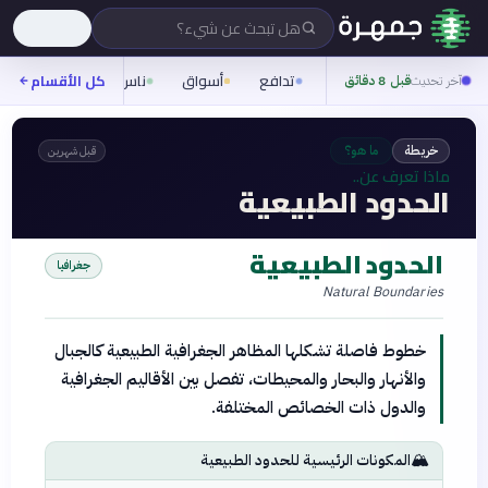
هل تبحث عن شيء؟
تدافع
أسواق
ناس
روح
كل الأقسام
شيفر
آخر تحديث
قبل 8 دقائق
خريطة
ما هو؟
قبل شهرين
ماذا تعرف عن..
الحدود الطبيعية
الحدود الطبيعية
جغرافيا
Natural Boundaries
خطوط فاصلة تشكلها المظاهر الجغرافية الطبيعية كالجبال
والأنهار والبحار والمحيطات، تفصل بين الأقاليم الجغرافية
والدول ذات الخصائص المختلفة.
🏔️
المكونات الرئيسية للحدود الطبيعية