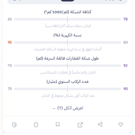
كثافة الشبكة (كم/1000 كم²)
65
78
اليابان تمتلك شبكة أكثر كثافة نسبياً.
نسبة الكهربة (%)
95
80
ألمانيا تتفوق في نسبة كهربة خطوط السكك الحديدية.
طول شبكة القطارات فائقة السرعة (كم)
70
92
اليابان رائدة عالمياً في قطارات الشينكانسن.
عدد الركاب السنوي (مليار)
75
90
عدد الركاب أعلى بشكل ملحوظ في اليابان.
اعرض الكل (7) ←