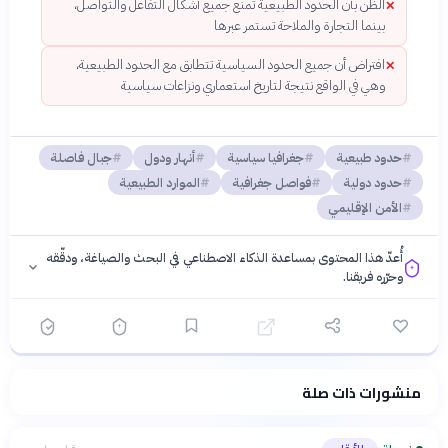
الظن بأن الحدود الطبيعية تمنع جميع أشكال التفاعل والتواصل،
✕
بينما التجارة والملاحة تستمر عبرها
افتراض أن جميع الحدود السياسية تتطابق مع الحدود الطبيعية،
✕
وهي في الواقع نتيجة لتاريخ استعماري ونزاعات سياسية
حدود طبيعية
جغرافيا سياسية
أنهار ودول
جبال فاصلة
حدود دولية
فواصل جغرافية
الموارد الطبيعية
الأمن الإقليمي
أُعدّ هذا المحتوى بمساعدة الذكاء الاصطناعي في البحث والصياغة، ودقّقه
وحرّره فريقنا.
منشورات ذات صلة
فلسفتنا المعرفية
·
سياسة الذكاء الاصطناعي