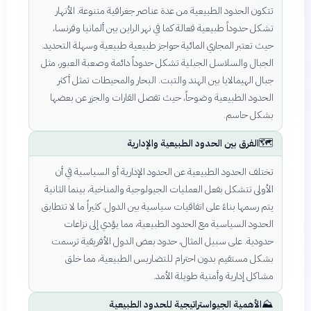
تتكون الحدود الطبيعية من عدة عناصر جغرافية متنوعة. الأنهار
تشكل حدوداً طبيعية فعالة كما في نهر الراين بين ألمانيا وفرنسا،
حيث تعتبر المجاري المائية حواجز طبيعية طبيعية وسهلة التحديد.
الجبال والسلاسل الجبلية تشكل حدوداً دائمة وصعبة العبور، مثل
جبال الهيمالايا بين الهند والتبت. البحار والمحيطات تمثل أكثر
الحدود الطبيعية وضوحاً، حيث تفصل القارات والجزر عن بعضها
بشكل حاسم.
🗺️
الفرق بين الحدود الطبيعية والإدارية
تختلف الحدود الطبيعية عن الحدود الإدارية أو السياسية في أن
الأولى تتشكل بفعل العمليات الجيولوجية والمناخية، بينما الثانية
يتم رسمها بناءً على اتفاقيات سياسية بين الدول. كثيراً ما لا تتطابق
الحدود السياسية مع الحدود الطبيعية، مما يؤدي إلى نزاعات
حدودية. على سبيل المثال، حدود بعض الدول الأفريقية ترسمت
بشكل مستقيم بدون احترام للتضاريس الطبيعية، مما خلق
مشاكل إدارية وأمنية طويلة الأمد.
⛰️
الأهمية الجيواستراتيجية للحدود الطبيعية