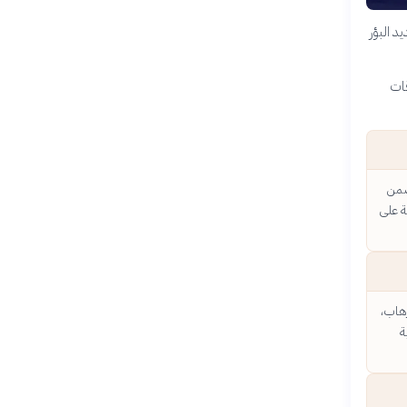
د البؤر
قات
تضمن
ة على
رهاب،
ة