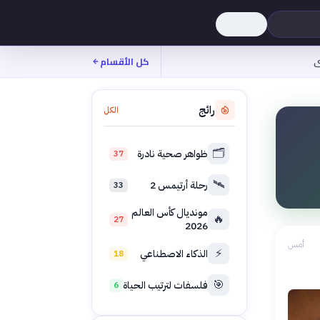
ى
كل الأقسام
رائج
الكل
🗂️
ظواهر صحية نادرة
37
🛰️
رحلة أرتيمس 2
33
مونديال كأس العالم
🔥
27
2026
أمس
⚡
الذكاء الاصطناعي
18
🎯
فلسفات لترتيب الحياة
6