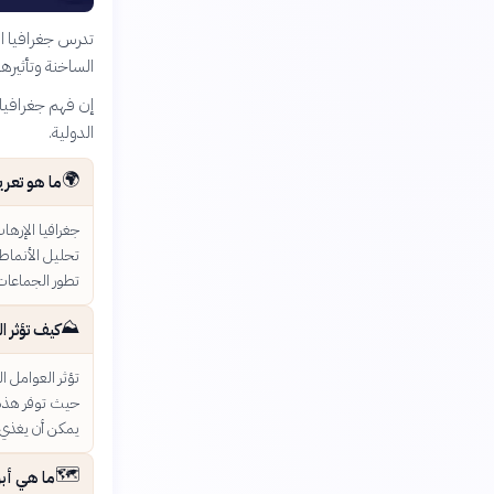
تدرس جغرافيا الإ
الساخنة وتأثيره
إن فهم جغرافيا ا
الدولية.
🌍
ما هو تعري
جغرافيا الإرها
تحليل الأنماط 
تطور الجماعات 
⛰️
كيف تؤثر ا
تؤثر العوامل ا
حيث توفر هذه ا
يمكن أن يغذي 
🗺️
ما هي أبر