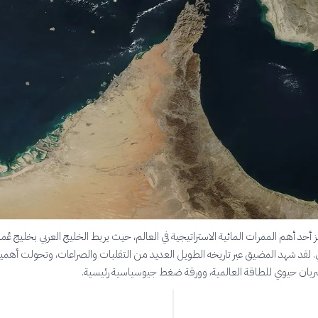
حد أهم الممرات المائية الاستراتيجية في العالم، حيث يربط الخليج العربي بخليج عُم
 لقد شهد المضيق عبر تاريخه الطويل العديد من التقلبات والصراعات، وتحولت أهمي
شريان حيوي للطاقة العالمية، وورقة ضغط جيوسياسية رئيسية.