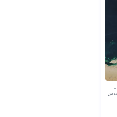
ان
ته من