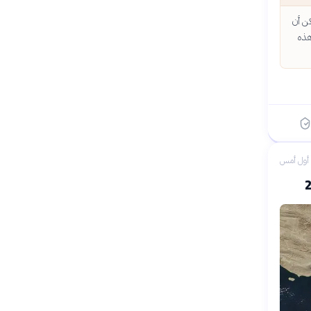
كن أن
هذه
أول أمس