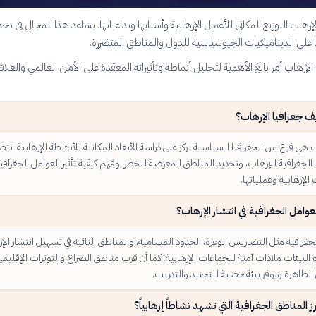
رهاب التوزيع المكاني للأعمال الإرهابية وأسبابها وتداعياتها. يساعد هذا المجال في تحدي
ا على الديناميكيات الجيوسياسية للدول والمناطق المتضررة.
لإرهاب أمر بالغ الأهمية لتحليل أنماطه وتأثيراته المعقدة على الأمن العالمي والعلا
ف جغرافيا الإرهاب؟
ب هي فرع من الجغرافيا السياسية يركز على دراسة الأبعاد المكانية للأنشطة الإرهابية. ت
الجغرافية للإرهاب، وتحديد المناطق المعرضة للخطر، وفهم كيفية تأثير العوامل الجغرافي
الإرهابية وعملياتها.
لعوامل الجغرافية في انتشار الإرهاب؟
لجغرافية مثل التضاريس الوعرة، الحدود المسامية، والمناطق النائية في تسهيل انتشار الإ
لبيئات ملاذات آمنة للجماعات الإرهابية. كما أن قرب مناطق الصراع والتوترات الإقليمي
الظاهرة ويوفر بيئة خصبة للتجنيد والتدريب.
ز المناطق الجغرافية التي تشهد نشاطاً إرهابياً؟