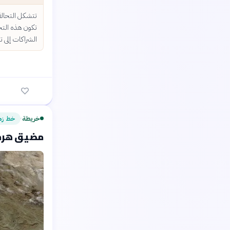
تتشكل التحالفا
تكون هذه التح
الشراكات إلى ت
خريطة
خط زم
›
مضيق هرمز: