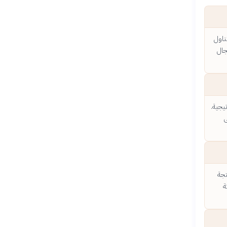
ناول
جال
تيجية.
ى
تجة
ة