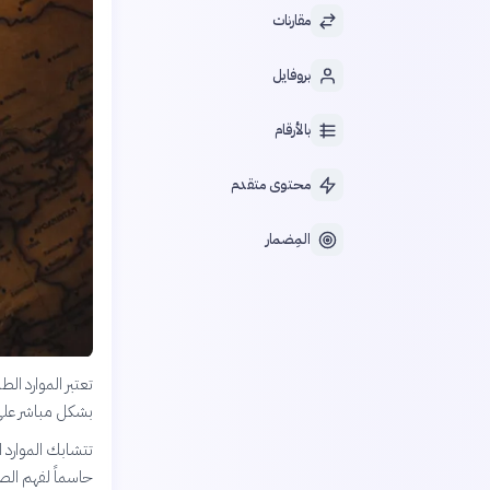
مقارنات
بروفايل
بالأرقام
محتوى متقدم
المِضمار
تعتبر الموارد ال
بشكل مباشر على 
تتشابك الموارد ا
حاسماً لفهم الصر