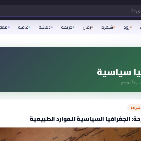
شيء؟
روح
شيفرة
زمان
خريطة
دهشة
عافية
معن
يا سياسية
 بهذا الوسم
شارحة
ة: الجغرافيا السياسية للموارد الطبيعية