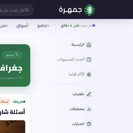
هل تبحث عن 
تدافع
أسواق
ناس
آخر تحديث
قبل 4 دقائق
الرئيسية
🏷️ وسم
أحدث المنشورات
جغراف
الأكثر قراءة
20
منشور مرتبط
خلاصات
خريطة
أسئلة 
›
مخططات
أسئلة شارح
اختبارات