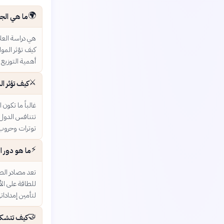
🌍
ما هي الجغ
هي دراسة العلا
كيف تؤثر الموا
أهمية التوزيع ا
⚔️
كيف تؤثر ال
غالباً ما تكون
تتنافس الدول 
توترات وحروب إ
⚡
ما هو دور ا
تعد مصادر الطا
للطاقة على ال
لتأمين إمدادات
🤝
كيف تتشكل 