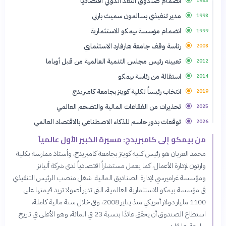
انضمام صندوق النقد الدولي اقتصادياً
1983
مدير تنفيذي بسالمون سميث بارني
1998
انضمام مؤسسة بيمكو الاستثمارية
1999
رئاسة وقف جامعة هارفارد الاستثماري
2008
تعيينه رئيس مجلس التنمية العالمية من قبل أوباما
2012
استقالة من رئاسة بيمكو
2014
انتخاب رئيساً لكلية كوينز بجامعة كامبريدج
2019
تحذيرات من الفقاعات المالية والتضخم العالمي
2025
توقعات بدور حاسم للذكاء الاصطناعي بالاقتصاد العالمي
2026
من بيمكو إلى كامبريدج: مسيرة الخبير الأول عالمياً
محمد العريان هو رئيس كلية كوينز بجامعة كامبريدج، وأستاذ ممارسة بكلية
وارتون لإدارة الأعمال، كما يعمل مستشاراً اقتصادياً لدى شركة أليانز
ومؤسسة غراميرسي لإدارة الصناديق المالية. شغل منصب الرئيس التنفيذي
في مؤسسة بيمكو الاستثمارية العالمية، التي تدير أصولا تزيد قيمتها على
1100 مليار دولار أمريكي منذ يناير 2008، وفي خلال سنة مالية كاملة،
استطاع الصندوق أن يحقق عائدًا بنسبة 23 في المائة، وهو الأعلى في تاريخ