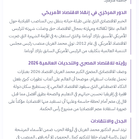
جامعة هارفارد.
الدور المركزي في إنقاذ الاقتصاد الأمريكي
الخبير الاقتصادي الذي عاش طيلة حياته يتنقل بين المناصب القيادية حول
العالم، نظرًا لكفائته ومهارته بمجال الاقتصاد، حتى وصلت شهرته للرئيس
الأمريكي الأسبق باراك أوباما، والذي استعان به في الأزمة الشهيرة التي ضربت
الاقتصاد الأمريكي. في عام 2012، تولي محمد العريان منصب رئيس مجلس
التنمية العالمية بتكليف من الرئيس الأمريكي السابق باراك أوباما.
رؤيته للاقتصاد المصري والتحديات العالمية 2026
وصف الاقتصادي المصري الكبير محمد العريان اقتصاد 2026 بعبارات
تحمل علامات استفهام، موضحا أن العالم على أعتاب تطورات كبرى بفعل
الذكاء الاصطناعي الذي سيقود الاقتصاد العالمي، إذ يستطيع سكان دولة
فقيرة في إفريقيا تحسين حياتهم في التعليم والصحة بطرق أفضل مما قبل.
قال إن مصر أمام لحظة حاسمة وعليها أن تستفيد منها اقتصاديا، مؤكداً على
ضرورة استفادة مصر اقتصاديا من مشروع رأس الحكمة.
الجدل والانتقادات
تردد اسم الدكتور محمد العريان في أروقة الحزب ضمن الأسماء المرشحة
لتولي رئاسة الوزراء خلفا للدكتور كمال الجنزوري، إلا أنه رفض المنصب في