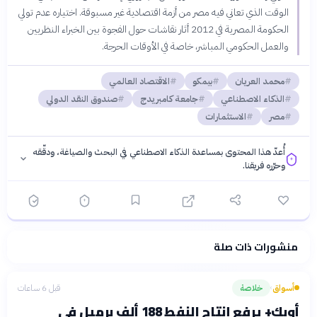
الوقت الذي تعاني فيه مصر من أزمة اقتصادية غير مسبوقة. اختياره عدم تولي
الحكومة المصرية في 2012 أثار نقاشات حول الفجوة بين الخبراء النظريين
والعمل الحكومي المباشر، خاصة في الأوقات الحرجة.
محمد العريان
بيمكو
الاقتصاد العالمي
الذكاء الاصطناعي
جامعة كامبريدج
صندوق النقد الدولي
مصر
الاستثمارات
أُعدّ هذا المحتوى بمساعدة الذكاء الاصطناعي في البحث والصياغة، ودقّقه
وحرّره فريقنا.
منشورات ذات صلة
فلسفتنا المعرفية
·
سياسة الذكاء الاصطناعي
أسواق
خلاصة
قبل 6 ساعات
›
أوبك+ يرفع إنتاج النفط 188 ألف برميل في