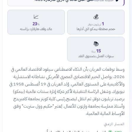
📈
💰
23
1
تريليون دولار
%
حجم محفظة بيمكو التي أدارها
عائد وقف هارفارد برئاسته
📚
15
سنة
سنوات العمل بصندوق النقد
وسط توقعات العريان بأن الذكاء الاصطناعي سيقود الاقتصاد العالمي في
2026، يواصل الخبير الاقتصادي المصري الأمريكي نشاطاته الاستشارية
والأكاديمية على المستوى العالمي. وُلد العريان في 19 أغسطس 1958 في
نيويورك، وشغل الرئاسة التنفيذية لأكبر شركة إدارة سندات عالمية (بيمكو)
برصيد تريليون دولار، ثم انتقل ليصبح رئيس كلية كوينز بجامعة كامبريدج
وأستاذ ممارسة بجامعة وارتون للأعمال. يُعتبر "حكيم وول ستريت" وفق
الأوساط المالية العالمية.
المسار الزمني