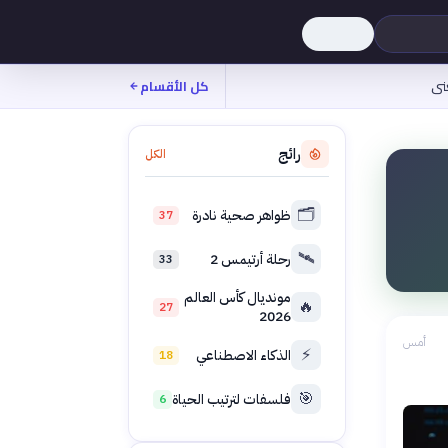
نى
كل الأقسام
رائج
الكل
🗂️
ظواهر صحية نادرة
37
🛰️
رحلة أرتيمس 2
33
مونديال كأس العالم
🔥
27
2026
أمس
⚡
الذكاء الاصطناعي
18
🎯
فلسفات لترتيب الحياة
6