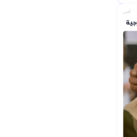
أمس
جية