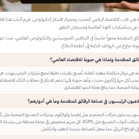
ة هي قلب الاقتصاد الرقمي الحديث ومحرك الابتكار التكنولوجي. فهم آليات هذا الا
ن ديناميكيات القوة العالمية ومستقبل التطور.
رقائق المتقدمة محوراً حاسماً في التنافس الجيوسياسي والتكنولوجي العالمي، حيث ت
ة تتراوح من الهواتف الذكية إلى أنظمة الدفاع.
ائق المتقدمة ولماذا هي حيوية للاقتصاد العالمي؟
مة هي دوائر متكاملة معقدة للغاية، تُصنع بتقنيات دقيقة لدمج مليارات الترانزستورات. ه
لمدبر لكل جهاز إلكتروني حديث، وتُعد حيوية لأنها تدعم الابتكار في مجالات الذكاء الاصطناع
رعاية الصحية، مما يدفع عجلة النمو الاقتصادي.
اعبون الرئيسيون في صناعة الرقائق المتقدمة وما هي أدوارهم؟
اللاعبون الرئيسيون ي
وسامسونج، وشركات أدوات التصنيع مثل ASML. كل منهم متخصص في مرحلة مختلفة من سلسلة
 الإنتاج النهائي، مما يجعل الصناعة شديدة التعقيد والتكامل.