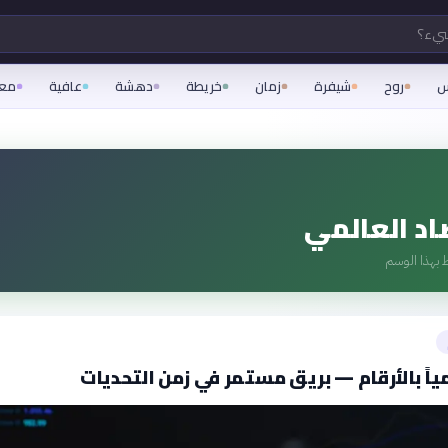
شيء؟
س
روح
شيفرة
زمان
خريطة
دهشة
عافية
مع
اد العالمي
 بهذا الوسم
ياً بالأرقام — بريق مستمر في زمن التحديات