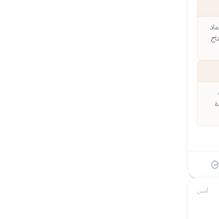
ماد
اج
ة
أمس