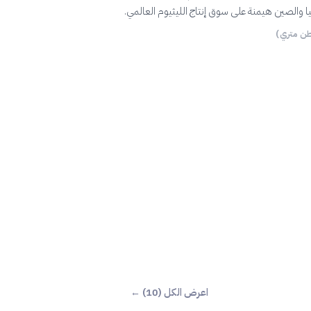
يا والصين هيمنة على سوق إنتاج الليثيوم العالمي.
طن متري)
اعرض الكل (10) ←