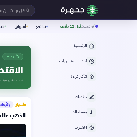
هل تبحث عن 
تدافع
أسواق
نا
آخر تحديث
قبل 12 دقيقة
الرئيسية
🏷️ وسم
أحدث المنشورات
الاقتص
الأكثر قراءة
20
منشور مرتبط
خلاصات
أسواق
بالأرقام
›
مخططات
الذهب عالم
اختبارات