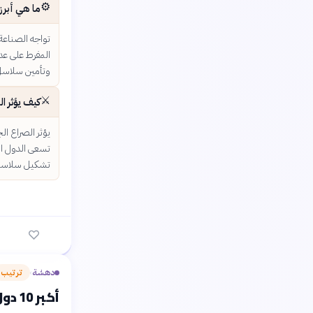
⚙️
ما هي أبرز 
تواجه الصناعة 
المفرط على عد
وتأمين سلاسل ا
⚔️
كيف يؤثر ا
يؤثر الصراع ا
تسعى الدول الك
تشكيل سلاسل ال
دهشة
ترتيب
›
أكبر 10 دول في إنتاج الليثيوم عالمياً 2023