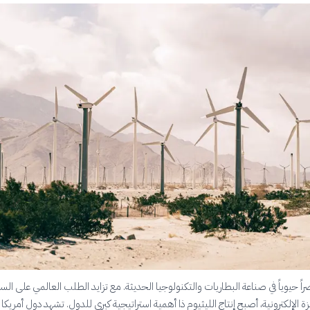
راً حيوياً في صناعة البطاريات والتكنولوجيا الحديثة. مع تزايد الطلب العالمي على الس
زة الإلكترونية، أصبح إنتاج الليثيوم ذا أهمية استراتيجية كبرى للدول. تشهد دول أمريكا