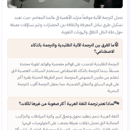
تحتل الترجمة الآلية موقعاً متزايد الأهمية في عالمنا المعاصر، حيث تعيد
تشكيل طرق تبادل المعرفة والثقافة بين الحضارات، وتثير تساؤلات عميقة
حول دقة النقل الثقافي والهويات اللغوية.
🤖
ما الفرق بين الترجمة الآلية التقليدية والترجمة بالذكاء
الاصطناعي؟
الترجمة التقليدية اعتمدت على قوائم معجمية وقواعد لغوية محددة
مسبقاً، بينما الترجمة بالذكاء الاصطناعي تستخدم الشبكات العصبية التي
تتعلم من ملايين النصوص المترجمة. تتميز الطريقة الحديثة بقدرة أكبر
على فهم السياق والمعاني الضمنية، مما يجعل الترجمة أقرب للترجمة
البشرية.
🔤
لماذا تعتبر ترجمة اللغة العربية أكثر صعوبة من غيرها للآلات؟
اللغة العربية تتميز بتعقيد نحوي وصرفي كبير، وكثرة المرادفات والتراكيب
الجمالية التي تحمل دلالات عميقة يصعب على الخوارزميات فهمها.
بالإضافة إلى ذلك، عدد النصوص العربية المترجمة في قواعد البيانات أقل