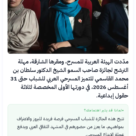
مدّدت الهيئة العربية للمسرح، ومقرها الشارقة، مهلة
الترشح لجائزة صاحب السمو الشيخ الدكتور سلطان بن
محمد القاسمي للتميز المسرحي العربي للشباب حتى 31
أغسطس 2026، في دورتها الأولى المخصصة لثلاثة
حقول إبداعية.
لماذا قد يثير اهتمامك؟
●
تتيح هذه الجائزة للشباب المسرحي فرصة فريدة للبروز والاعتراف
بمواهبهم، ما يعزز من حضورهم في المشهد الثقافي العربي ويدفع
عجلة الإبداع المسرحي.