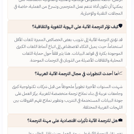
يمكنها أن تكون أداة تدعم عمل المترجمين وتسرع من العملية، خاصة في
المجالات التقنية والإخبارية.
🛡️
كيف تؤثر الترجمة الآلية على الهوية اللغوية والثقافية؟
قد تؤدي الترجمة الآلية إلى تذويب بعض الخصائص المميزة للغات الأقل
استخداماً، حيث يميل الذكاء الاصطناعي إلى اتباع أنماط اللغات الكبرى
الموجودة بكثرة في قواعد البيانات. هذا يثير قلقاً حول حماية اللغات
المحلية والثقافات الأصيلة من الذوبان في الترجمات الموحدة.
📈
ما أحدث التطورات في مجال الترجمة الآلية العربية؟
شهدت السنوات الأخيرة تطويراً ملحوظاً من قبل شركات تكنولوجية كبرى
وجامعات عربية في بناء نماذج ترجمة متخصصة للعربية. يركز العمل على
جودة البيانات المستخدمة في التدريب وتطوير نماذج تفهم الفروقات بين
اللهجات العربية المختلفة.
💼
هل للترجمة الآلية تأثيرات اقتصادية على مهنة الترجمة؟
نعم، تؤثر الترجمة الآلية على سوق العمل حيث تقلل الطلب على