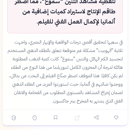
لتغطية مشاهد التنين "سموغ"، مما اضطر
طاقم الإنتاج لاستيراد كميات إضافية من
ألمانيا لإكمال العمل الفني للفيلم.
في سعيها لتحقيق أقصى درجات الواقعية والإبهار البصري، واجهت
ثلاثية "الهوبيت" مشكلة غير متوقعة تتعلق بالطلاء الذهبي المستخدم
لتجسيد الكنز الهائل والتنين "سموغ". كانت كمية الذهب المطلوبة
هائلة لدرجة أن المخزون الكامل لنيوزيلندا من هذا النوع من الطلاء
لم يكن كافيًا. هذا الموقف اضطر صنّاع الفيلم إلى البحث عن بدائل،
ووجدوا ضالتهم في ألمانيا، حيث استوردوا المزيد من الطلاء الذهبي
لضمان إخراج المشاهد بالمستوى المطلوب من الفخامة والاتقان
الفني الذي يشتهر به المخرج بيتر جاكسون.