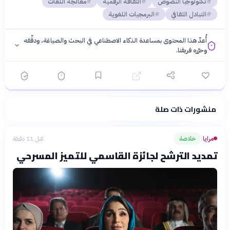
تكنولوجيا النصوص
الثقافة الرقمية
معالجة اللغات
التبادل الثقافي
البرمجيات اللغوية
أُعدّ هذا المحتوى بمساعدة الذكاء الاصطناعي في البحث والصياغة، ودقّقه
وحرّره فريقنا.
منشورات ذات صلة
فلسفتنا المعرفية
·
سياسة الذكاء الاصطناعي
مرايا
خلاصة
قبل 11 دقيقة
›
تمديد الترشح لجائزة القاسمي للتميز المسرحي