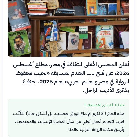
أعلن المجلس الأعلى للثقافة في مصر، مطلع أغسطس
2026، عن فتح باب التقدم لمسابقة «نجيب محفوظ
للرواية في مصر والعالم العربي» لعام 2026، احتفاءً
بذكرى الأديب الراحل.
لماذا قد يثير اهتمامك؟
●
هذه الجائزة لا تكرم الإبداع الروائي فحسب، بل تُشكل حافزًا للكُتّاب
العرب لتقديم أعمال تُعلي من شأن القضايا الإنسانية والمجتمعية،
وتُرسخ مكانة الرواية العربية عالميًا.