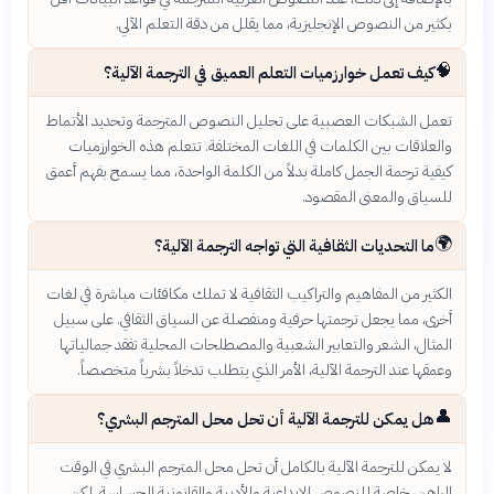
بكثير من النصوص الإنجليزية، مما يقلل من دقة التعلم الآلي.
🧠
كيف تعمل خوارزميات التعلم العميق في الترجمة الآلية؟
تعمل الشبكات العصبية على تحليل النصوص المترجمة وتحديد الأنماط
والعلاقات بين الكلمات في اللغات المختلفة. تتعلم هذه الخوارزميات
كيفية ترجمة الجمل كاملة بدلاً من الكلمة الواحدة، مما يسمح بفهم أعمق
للسياق والمعنى المقصود.
🌍
ما التحديات الثقافية التي تواجه الترجمة الآلية؟
الكثير من المفاهيم والتراكيب الثقافية لا تملك مكافئات مباشرة في لغات
أخرى، مما يجعل ترجمتها حرفية ومنفصلة عن السياق الثقافي. على سبيل
المثال، الشعر والتعابير الشعبية والمصطلحات المحلية تفقد جمالياتها
وعمقها عند الترجمة الآلية، الأمر الذي يتطلب تدخلاً بشرياً متخصصاً.
👤
هل يمكن للترجمة الآلية أن تحل محل المترجم البشري؟
لا يمكن للترجمة الآلية بالكامل أن تحل محل المترجم البشري في الوقت
الراهن، خاصة للنصوص الإبداعية والأدبية والقانونية الحساسة. لكن