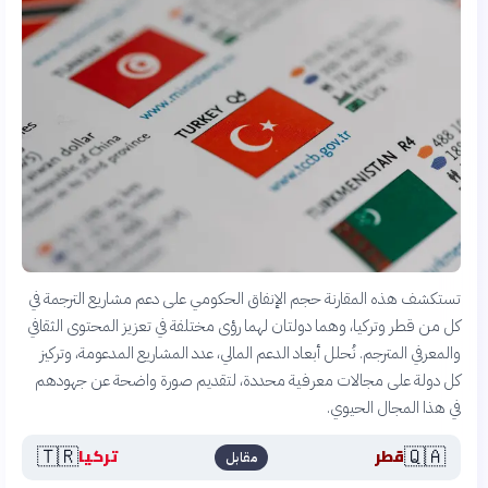
تستكشف هذه المقارنة حجم الإنفاق الحكومي على دعم مشاريع الترجمة في
كل من قطر وتركيا، وهما دولتان لهما رؤى مختلفة في تعزيز المحتوى الثقافي
والمعرفي المترجم. نُحلل أبعاد الدعم المالي، عدد المشاريع المدعومة، وتركيز
كل دولة على مجالات معرفية محددة، لتقديم صورة واضحة عن جهودهم
في هذا المجال الحيوي.
🇹🇷
🇶🇦
قطر
تركيا
مقابل