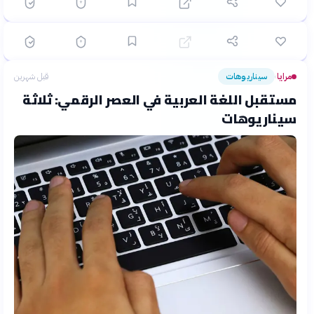
🟡 متوسط
🎯
6
سؤال
ابدأ ←
اختيار متعدد
مرايا
الشهر الماضي
الخط العربي: فنٌ خالدٌ يروي حضارة
مرايا
سيناريوهات
قبل شهرين
›
مستقبل اللغة العربية في العصر الرقمي: ثلاثة
سيناريوهات