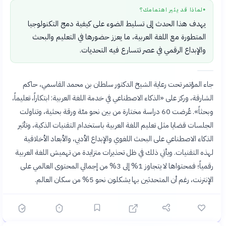
لماذا قد يثير اهتمامك؟
●
يهدف هذا الحدث إلى تسليط الضوء على كيفية دمج التكنولوجيا
المتطورة مع اللغة العربية، ما يعزز حضورها في التعليم والبحث
والإبداع الرقمي في عصر تتسارع فيه التحديات.
جاء المؤتمر تحت رعاية الشيخ الدكتور سلطان بن محمد القاسمي، حاكم
الشارقة، وركز على «الذكاء الاصطناعي في خدمة اللغة العربية: ابتكاراً، تعليماً،
وبحثاً». عُرضت 60 دراسة مختارة من بين نحو مئة ورقة بحثية، وتناولت
الجلسات قضايا مثل تعليم اللغة العربية باستخدام التقنيات الذكية، وتأثير
الذكاء الاصطناعي على البحث اللغوي والإبداع الأدبي، والأبعاد الأخلاقية
لهذه التقنيات. ويأتي ذلك في ظل تحذيرات متزايدة من تهميش اللغة العربية
رقمياً؛ فمحتواها لا يتجاوز 1% إلى 3% من إجمالي المحتوى العالمي على
الإنترنت، رغم أن المتحدثين بها يشكلون نحو 5% من سكان العالم.