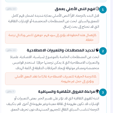
فهم النص الأصلي بعمق
🧐
10 دقائق
1
قبل البدء بالترجمة، اقرأ النص الأصلي بعناية شديدة لضمان فهم كامل
للمعنى والسياق. ابحث عن المصطلحات المتخصصة أو الإشارات الثقافية
التي قد تحتاج إلى بحث إضافي.
⚠️
إهمال هذه الخطوة قد يؤدي إلى سوء فهم جوهري للنص وبالتالي ترجمة
خاطئة.
تحديد المصطلحات والتعبيرات الاصطلاحية
🧠
10 دقائق
2
ابحث عن المصطلحات الخاصة بالموضوع (سياسية، اقتصادية، علمية)
والتعبيرات الاصطلاحية التي لا يمكن ترجمتها حرفيًا. استخدم قواميس
متخصصة ومصادر موثوقة لإيجاد المرادفات الدقيقة في اللغة الهدف.
⚠️
الترجمة الحرفية للتعبيرات الاصطلاحية غالبًا ما تفقد المعنى الأصلي
وتؤدي إلى جمل غير مفهومة.
مراعاة الفروق الثقافية والسياقية
🌍
7 دقائق
3
انتبه للفروق الثقافية التي قد تؤثر على تفسير الخبر. بعض التعبيرات أو
الإشارات قد تكون مفهومة في ثقافة معينة وغير مفهومة في أخرى. قم بتكييف
الترجمة لتناسب السياق الثقافي للجمهور المستهدف دون تحريف المعنى