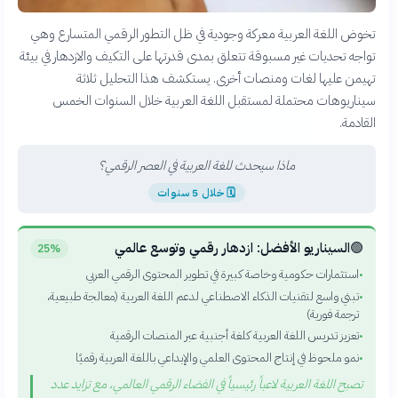
تخوض اللغة العربية معركة وجودية في ظل التطور الرقمي المتسارع وهي
تواجه تحديات غير مسبوقة تتعلق بمدى قدرتها على التكيف والازدهار في بيئة
تهيمن عليها لغات ومنصات أخرى. يستكشف هذا التحليل ثلاثة
سيناريوهات محتملة لمستقبل اللغة العربية خلال السنوات الخمس
القادمة.
ماذا سيحدث للغة العربية في العصر الرقمي؟
🗓
خلال 5 سنوات
🟢
السيناريو الأفضل: ازدهار رقمي وتوسع عالمي
25%
استثمارات حكومية وخاصة كبيرة في تطوير المحتوى الرقمي العربي
•
تبني واسع لتقنيات الذكاء الاصطناعي لدعم اللغة العربية (معالجة طبيعية،
•
ترجمة فورية)
تعزيز تدريس اللغة العربية كلغة أجنبية عبر المنصات الرقمية
•
نمو ملحوظ في إنتاج المحتوى العلمي والإبداعي باللغة العربية رقميًا
•
تصبح اللغة العربية لاعباً رئيسياً في الفضاء الرقمي العالمي، مع تزايد عدد