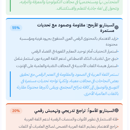
المتحدثين بها ومستخدميها في مجالات التكنولوجيا والمعرفة والترفيه،
وتتحول إلى لغة جاذبة للتعلم والاستكشاف.
السيناريو الأرجح: مقاومة وصمود مع تحديات
🔵
55%
مستمرة
تزايد الاهتمام بالمحتوى الرقمي العربي المدفوع بجهود فردية ومؤسسية
•
محدودة
استمرار التحديات أمام توحيد المعايير اللغوية في الفضاء الرقمي
•
تبني جزئي لتقنيات الذكاء الاصطناعي لدعم اللغة العربية دون استثمار شامل
•
استمرار هيمنة اللغات الأجنبية في المجالات التقنية والعلمية على الإنترنت
•
تستمر اللغة العربية في الصمود والمقاومة في العصر الرقمي مع تحقيق
بعض النجاحات في مجالات معينة، ولكنها تواجه تحديات مستمرة في
التوسع والوصول إلى كافة شرائح المجتمع، ويبقى تأثيرها محدودًا مقارنة
باللغات العالمية الأخرى.
🔴
السيناريو الأسوأ: تراجع تدريجي وتهميش رقمي
20%
قلة الاستثمار في تطوير الأدوات والمنصات الرقمية لدعم اللغة العربية
•
تراجع الاهتمام بتعليم اللغة العربية الفصحى لصالح العاميات أو اللغات
•