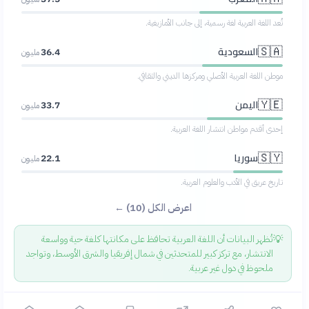
تُعد اللغة العربية لغة رسمية، إلى جانب الأمازيغية.
السعودية
🇸🇦
36.4
مليون
موطن اللغة العربية الأصلي ومركزها الديني والثقافي.
اليمن
🇾🇪
33.7
مليون
إحدى أقدم مواطن انتشار اللغة العربية.
سوريا
🇸🇾
22.1
مليون
تاريخ عريق في الأدب والعلوم العربية.
اعرض الكل (10) ←
؟
💡
تُظهر البيانات أن اللغة العربية تحافظ على مكانتها كلغة حية وواسعة
الانتشار، مع تركز كبير للمتحدثين في شمال إفريقيا والشرق الأوسط، وتواجد
ملحوظ في دول غير عربية.