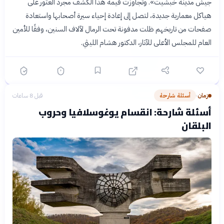
جيش مدينة خبشيت». وتجاوزت قيمة هذا الكشف مجرد العثور على
هياكل معمارية جديدة، لتصل إلى إعادة إحياء سيرة أصحابها واستعادة
صفحات من تاريخهم ظلت مدفونة تحت الرمال لآلاف السنين، وفقًا للأمين
العام للمجلس الأعلى للآثار، الدكتور هشام الليثي.
زمان
أسئلة شارحة
قبل 8 ساعات
›
أسئلة شارحة: انقسام يوغوسلافيا وحروب
البلقان