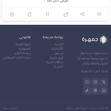
اعرض الكل (8) ←
روابط سريعة
قانوني
الرئيسية
شروط الخدمة
الأكثر قراءة
الخصوصية
من نحن
سياسة الكوكيز
منصة معرفية عربية توفر
فريق جمهرة
سياسة الذكاء الاصطناعي
محتوى موثوقاً ومنظماً في
مكافآت جمهرة
العلوم والثقافة والفكر
اتصل بنا
قيمة المرء ما يعرفه
©
2026
جمهرة — جميع الحقوق محفوظة
مُحدَّث يوميًا