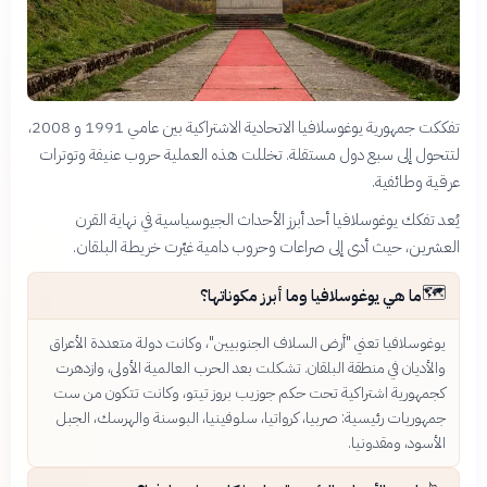
تفككت جمهورية يوغوسلافيا الاتحادية الاشتراكية بين عامي 1991 و 2008،
لتتحول إلى سبع دول مستقلة. تخللت هذه العملية حروب عنيفة وتوترات
عرقية وطائفية.
يُعد تفكك يوغوسلافيا أحد أبرز الأحداث الجيوسياسية في نهاية القرن
العشرين، حيث أدى إلى صراعات وحروب دامية غيّرت خريطة البلقان.
🗺️
ما هي يوغوسلافيا وما أبرز مكوناتها؟
يوغوسلافيا تعني "أرض السلاف الجنوبيين"، وكانت دولة متعددة الأعراق
والأديان في منطقة البلقان. تشكلت بعد الحرب العالمية الأولى، وازدهرت
كجمهورية اشتراكية تحت حكم جوزيب بروز تيتو، وكانت تتكون من ست
جمهوريات رئيسية: صربيا، كرواتيا، سلوفينيا، البوسنة والهرسك، الجبل
الأسود، ومقدونيا.