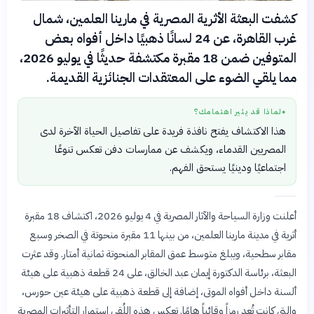
كشفت البعثة الأثرية المصرية في مارينا العلمين، شمال
غرب القاهرة، عن 24 لسانًا ذهبيًا داخل أفواه بعض
المتوفين ضمن 18 مقبرة مكتشفة حديثًا في يوليو 2026،
مما يلقي الضوء على المعتقدات الجنائزية القديمة.
لماذا قد يثير اهتمامك؟
●
هذا الاكتشاف يفتح نافذة فريدة على تفاصيل الحياة الآخرة لدى
المصريين القدماء، ويكشف عن ممارسات دفن تعكس تنوعًا
اجتماعيًا ودينيًا يستحق الفهم.
أعلنت وزارة السياحة والآثار المصرية في 4 يوليو 2026، اكتشاف 18 مقبرة
أثرية في مدينة مارينا العلمين، من بينها 11 مقبرة منحوتة في الصخر وسبع
مقابر سطحية، ويبلغ متوسط عمق المقابر المنحوتة ثمانية أمتار. وقد عثرت
البعثة، برئاسة الدكتورة إيمان عبد الخالق، على 24 قطعة ذهبية على هيئة
ألسنة داخل أفواه الموتى، إضافة إلى قطعة ذهبية على هيئة عين حورس،
والتي كانت تُعد رمزاً وقائياً هامًا. تعكس هذه اللُقى استمرار التأثيرات المصرية