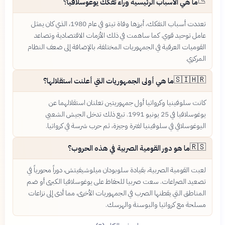
📉
ما هي الأسباب الرئيسية وراء تفكك يوغوسلافيا؟
تعددت أسباب التفكك، أبرزها وفاة تيتو في عام 1980، الذي كان يمثل
عامل توحيد قوي. كما ساهمت في ذلك الأزمات الاقتصادية وتصاعد
القوميات العرقية في الجمهوريات المختلفة، بالإضافة إلى ضعف النظام
المركزي.
🇸🇮🇭🇷
ما هي أولى الجمهوريات التي أعلنت استقلالها؟
كانت سلوفينيا وكرواتيا أول جمهوريتين تعلنان استقلالهما عن
يوغوسلافيا في 25 يونيو 1991. تبع ذلك تدخل الجيش الشعبي
اليوغوسلافي في سلوفينيا لفترة وجيزة، ثم حرب شرسة في كرواتيا.
🇷🇸
ما هو دور القومية الصربية في هذه الحروب؟
لعبت القومية الصربية، بقيادة سلوبودان ميلوشيفيتش، دوراً محورياً في
تصعيد الصراعات. سعت صربيا للحفاظ على يوغوسلافيا الكبرى أو ضم
المناطق التي يقطنها الصرب في الجمهوريات الأخرى، مما أدى إلى نزاعات
مسلحة مع كرواتيا والبوسنة والهرسك.