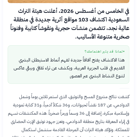
في الخامس من أغسطس 2026، أعلنت هيئة التراث
السعودية اكتشاف 103 مواقع أثرية جديدة في منطقة
عالية نجد، تتضمن منشآت حجرية ونقوشاً كتابية وفنوناً
صخرية متنوعة الأساليب.
لماذا قد يثير اهتمامك؟
●
هذا الاكتشاف يفتح آفاقاً جديدة لفهم أنماط الاستيطان البشري
القديم في قلب الجزيرة العربية، ويكشف عن ثراء ثقافي وبيئي عاكس
لتنوع النشاط البشري عبر العصور.
كشفت نتائج مشروع المسح والتوثيق، الذي استمر ثلاثين يوماً وشمل
الدوادمي، عن 187 نقشاً لحيوانات، و36 شكلاً آدمياً، و31 كتابة ثمودية
وإسلامية مبكرة، إضافة إلى 36 وسماً ورمزاً صخرياً. هذه المكتشفات تسهم
في إثراء المعرفة بتاريخ منطقة الدوادمي، وتعزز جهود توثيق الإرث الحضاري
للمملكة. وتؤكد هيئة التراث أن المرحلة القادمة ستشمل استكمال