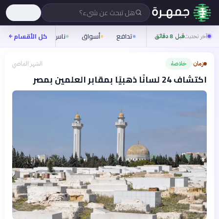
هل تبحث عن شيء؟
تدافع
أسواق
ناس
روح
كل الأقسام
شيفر
آخر تحديث
قبل 8 دقائق
زمان
خلاصة
الشهر الماضي
›
اكتشاف 24 لسانًا ذهبيًا بمقابر العلمين بمصر