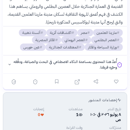
القديمة في العمارة الجنائزية خلال العصرين البطلمي والروماني. يساهم هذا
الكشف في فهم أعمق للهوية الثقافية لسكان مدينة مارينا العلمين القديمة،
والتي يُرجح أنها مدينة ليوكاسبيس المذكورة تاريخيًا.
مارينا العلمين
مصر
اكتشافات أثرية
ألسنة ذهبية
العصر البطلمي
العصر الروماني
الآثار المصرية
وزارة السياحة والآثار
المعتقدات الجنائزية
عين حورس
أُعدّ هذا المحتوى بمساعدة الذكاء الاصطناعي في البحث والصياغة، ودقّقه
وحرّره فريقنا.
إحصاءات المنشور
فلسفتنا المعرفية
·
سياسة الذكاء الاصطناعي
تاريخ النشر
مشاهدات
إعجابات
٨ يوليو ٢٠٢٦ في ١٠:١٠
0
1
ص
مشاركات
وقت القراءة