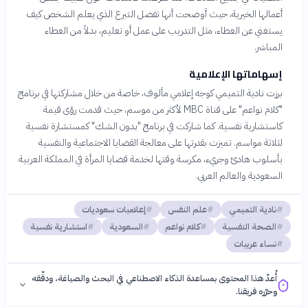
أعمالها الخيرية، حيث أوضحت أنها تفضل التبرع الذي يعلم الشخص كيف
يستغني عن العطاء، مثل التدريب على عمل أو تعليم، بدلاً من العطاء
المباشر.
إسهاماتها الإعلامية
برزت نادية التميمي كوجه إعلامي مألوف، خاصة من خلال مشاركتها في برنامج
"كلام نواعم" على قناة MBC لأكثر من موسم، حيث قدمت رؤى قيمة
كاستشارية نفسية. كما شاركت في برنامج "بدون الشك" كمستشارة نفسية
لثلاثة مواسم. تميزت بقدرتها على معالجة القضايا الاجتماعية والنفسية
بأسلوب هادئ وجريء، مكرسة وقتها لخدمة قضايا المرأة في المملكة العربية
السعودية والعالم العربي.
نادية التميمي
علم النفس
إعلاميات سعوديات
الصحة النفسية
كلام نواعم
السعودية
استشارية نفسية
نساء عربيات
أُعدّ هذا المحتوى بمساعدة الذكاء الاصطناعي في البحث والصياغة، ودقّقه
وحرّره فريقنا.