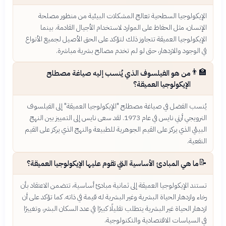
الإيكولوجيا السطحية تعالج المشكلات البيئية من منظور مصلحة
الإنسان، مثل الحفاظ على الموارد لاستخدام الأجيال القادمة. بينما
الإيكولوجيا العميقة تتجاوز ذلك لتؤكد على الحق الأصيل لجميع الأنواع
في الوجود والازدهار، حتى لو لم تخدم مصالح بشرية مباشرة.
👨‍🏫
من هو الفيلسوف الذي يُنسب إليه صياغة مصطلح
الإيكولوجيا العميقة؟
يُنسب الفضل في صياغة مصطلح "الإيكولوجيا العميقة" إلى الفيلسوف
النرويجي أرني نايس في عام 1973. لقد سعى نايس إلى التمييز بين النهج
البيئي الذي يركز على القيم الجوهرية للطبيعة والنهج الذي يركز على القيم
النفعية.
📝
ما هي المبادئ الأساسية التي تقوم عليها الإيكولوجيا العميقة؟
تستند الإيكولوجيا العميقة إلى ثمانية مبادئ أساسية، تتضمن الاعتقاد بأن
رخاء وازدهار الحياة البشرية وغير البشرية له قيمة في ذاته. كما تؤكد على أن
ازدهار الحياة غير البشرية يتطلب تقليلًا كبيرًا في عدد السكان البشر، وتغييرًا
في السياسات الاقتصادية والتكنولوجية.