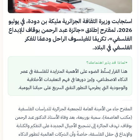
استجابت وزيرة الثقافة الجزائرية مليكة بن دودة، في يوليو
2026، لمقترح إطلاق «جائزة عبد الرحمن بوقاف للإبداع
الفلسفي»، تكريمًا للفيلسوف الراحل ودعمًا للفكر
الفلسفي في البلاد.
لماذا قد يثير اهتمامك؟
●
هذا القرار يُسلّط الضوء على الأهمية المتزايدة للفلسفة في عصر
الذكاء الاصطناعي، ويُبرز دورها في فهم التعقيدات الأخلاقية
والوجودية التي يطرحها التطور التقني السريع على حياتنا اليومية.
المقترح جاء من الأمينة العامة للجمعية الجزائرية للدراسات الفلسفية
(مكتب العاصمة)، سمية بوربيعة، بعد وفاة الأستاذ الدكتور عبد الرحمن
بوقاف. تهدف الجائزة إلى تشجيع الأجيال الجديدة على التفكير والكتابة
والإبداع في حقل الفلسفة، خاصةً وأن الشركات العالمية لتطوير الذكاء