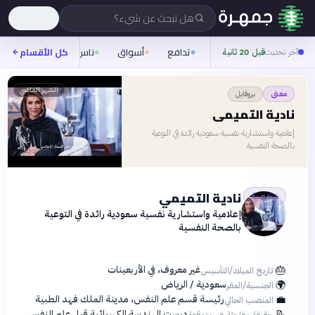
هل تبحث عن شيء؟
تدافع
أسواق
ناس
روح
كل الأقسام
شيفر
آخر تحديث
قبل 20 ثانية
👤
الشهر الماضي
بروفايل
معنى
نادية التميمي
إعلامية واستشارية نفسية سعودية رائدة في التوعية
بالصحة النفسية
نادية التميمي
شخصية
إعلامية واستشارية نفسية سعودية رائدة في التوعية
بالصحة النفسية
🎂
غير معروف، في الأربعينات
تاريخ الميلاد/التأسيس
🌍
سعودية / الرياض
الجنسية/المقر
💼
رئيسة قسم علم النفس، مدينة الملك فهد الطبية
المنصب الحالي
📝
درست الهندسة الكهربائية قبل علم النفس
حقيقة مفاجئة غير متوقعة