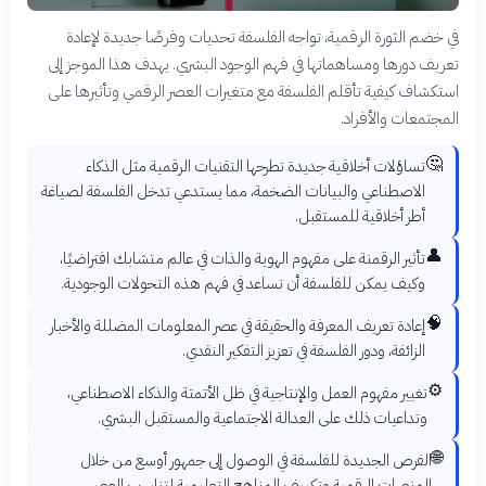
في خضم الثورة الرقمية، تواجه الفلسفة تحديات وفرصًا جديدة لإعادة
تعريف دورها ومساهماتها في فهم الوجود البشري. يهدف هذا الموجز إلى
استكشاف كيفية تأقلم الفلسفة مع متغيرات العصر الرقمي وتأثيرها على
المجتمعات والأفراد.
🤔
تساؤلات أخلاقية جديدة تطرحها التقنيات الرقمية مثل الذكاء
الاصطناعي والبيانات الضخمة، مما يستدعي تدخل الفلسفة لصياغة
أطر أخلاقية للمستقبل.
👤
تأثير الرقمنة على مفهوم الهوية والذات في عالم متشابك افتراضيًا،
وكيف يمكن للفلسفة أن تساعد في فهم هذه التحولات الوجودية.
🧠
إعادة تعريف المعرفة والحقيقة في عصر المعلومات المضللة والأخبار
الزائفة، ودور الفلسفة في تعزيز التفكير النقدي.
⚙️
تغيير مفهوم العمل والإنتاجية في ظل الأتمتة والذكاء الاصطناعي،
وتداعيات ذلك على العدالة الاجتماعية والمستقبل البشري.
🌐
الفرص الجديدة للفلسفة في الوصول إلى جمهور أوسع من خلال
المنصات الرقمية وتكييف المناهج التعليمية لتناسب العصر