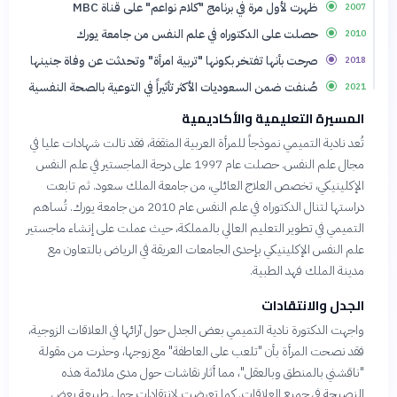
ظهرت لأول مرة في برنامج "كلام نواعم" على قناة MBC
2007
حصلت على الدكتوراه في علم النفس من جامعة يورك
2010
صرحت بأنها تفتخر بكونها "تربية امرأة" وتحدثت عن وفاة جنينها
2018
صُنفت ضمن السعوديات الأكثر تأثيراً في التوعية بالصحة النفسية
2021
المسيرة التعليمية والأكاديمية
تُعد نادية التميمي نموذجاً للمرأة العربية المثقفة، فقد نالت شهادات عليا في
مجال علم النفس. حصلت عام 1997 على درجة الماجستير في علم النفس
الإكلينيكي، تخصص العلاج العائلي، من جامعة الملك سعود. ثم تابعت
دراستها لتنال الدكتوراه في علم النفس عام 2010 من جامعة يورك. تُساهم
التميمي في تطوير التعليم العالي بالمملكة، حيث عملت على إنشاء ماجستير
علم النفس الإكلينيكي بإحدى الجامعات العريقة في الرياض بالتعاون مع
مدينة الملك فهد الطبية.
الجدل والانتقادات
واجهت الدكتورة نادية التميمي بعض الجدل حول آرائها في العلاقات الزوجية،
فقد نصحت المرأة بأن "تلعب على العاطفة" مع زوجها، وحذرت من مقولة
"ناقشني بالمنطق وبالعقل"، مما أثار نقاشات حول مدى ملائمة هذه
النصيحة في جميع العلاقات. كما تعرضت لانتقادات حول طبيعة بعض