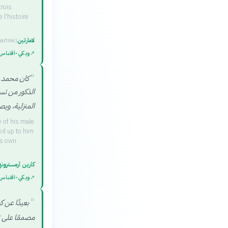
trois
l'histoire
لامارتين
artine
)
↗
ويكي‑اقتباس
"
كان محمد م
الذكور من تس
المنزلية، وي
 of his male
od up to him
is own
كارين آرمسترون
↗
ويكي‑اقتباس
"
بعيدًا عن ك
مصممًا على 