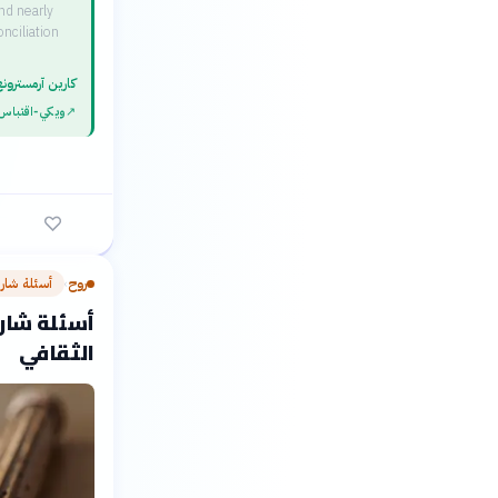
nd nearly
nciliation
كارين آرمسترون
↗
ويكي‑اقتباس
روح
أسئلة شار
›
أسئلة شارح
الثقافي