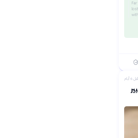
Far
los
wit
بل 6 أيام
ير