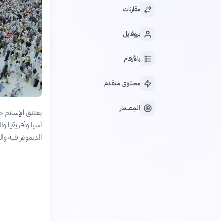
مقارنات
بروفايل
بالأرقام
محتوى متقدم
المِضمار
يعتنق الإسلام حو
آسيا وأفريقيا و
الديموغرافية وال