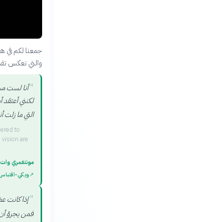
جمعنا لكم في هذ
والتي تعكس تقدي
"
أنا لست مسل
لكنني أعتقد أ
التي ما زلت أن
dered to
 vision are
مونتغمري وات
↗
ويكي‑اقتباس
"
إذا كانت ع
فمن يجرؤ أن ي