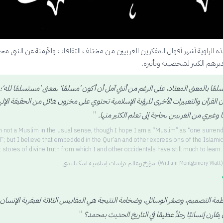
ه الزاوية أشهر أقوال المفكرين الغربيين من مختلف الثقافات والأزمنة عن النبي مح
رهم الكبير لشخصيته وتأثيره.
مًا بالمعنى المعتاد، على الرغم من أنني آمل أن أكون 'مسلمًا' بمعنى 'مستسلمًا لله'؛
ن القرآن والتعبيرات الأخرى للرؤية الإسلامية تحتوي على مخزون هائل من الحقيقة الإله
"
ا وغيري من الغربيين بحاجة إلى تعلم الكثير منها.
m not a Muslim in the usual sense, though I hope I am a “Muslim” as “one surren
”; but I believe that embedded in the Qur’an and other expressions of the Islamic
t stores of divine truth from which I and other occidentals have still much to learn.
·
مؤرخ وعالم دراسات إسلامية اسكتلندي
(
William Montgomery Watt
)
ظمة التصميم، وصغر الوسائل، وضخامة النتيجة هي المقاييس الثلاثة لعبقرية الإنسان،
"
قارن إنسانيًا رجلاً عظيمًا في التاريخ الحديث بمحمد؟