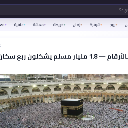
شيء؟
س
روح
شيفرة
زمان
خريطة
دهشة
عافية
مع
ق
الإسلام بالأرقام — 1.8 مليار مسلم يشكلون ربع سكا