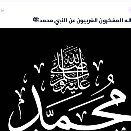
قبل 8 ساع
له المفكرون الغربيون عن النبي محمد ﷺ