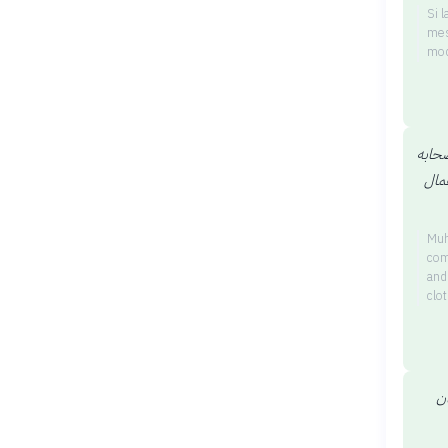
Si 
mes
mod
صحابه
عمال
Muh
com
and
clo
ان