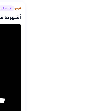
روح
اقتباسات
›
أشهر ما قا