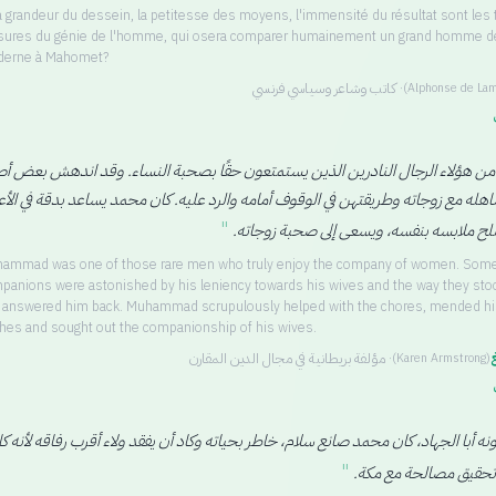
la grandeur du dessein, la petitesse des moyens, l'immensité du résultat sont les 
ures du génie de l'homme, qui osera comparer humainement un grand homme de 
erne à Mahomet?
·
كاتب وشاعر وسياسي فرنسي
(
Alphonse de Lam
ن هؤلاء الرجال النادرين الذين يستمتعون حقًا بصحبة النساء. وقد اندهش بعض أ
اهله مع زوجاته وطريقتهن في الوقوف أمامه والرد عليه. كان محمد يساعد بدقة في الأ
"
صلح ملابسه بنفسه، ويسعى إلى صحبة زوجاته.
ammad was one of those rare men who truly enjoy the company of women. Some
panions were astonished by his leniency towards his wives and the way they sto
 answered him back. Muhammad scrupulously helped with the chores, mended h
thes and sought out the companionship of his wives.
غ
·
مؤلفة بريطانية في مجال الدين المقارن
(
Karen Armstrong
)
ونه أبا الجهاد، كان محمد صانع سلام، خاطر بحياته وكاد أن يفقد ولاء أقرب رفاقه لأنه ك
"
تحقيق مصالحة مع مكة.