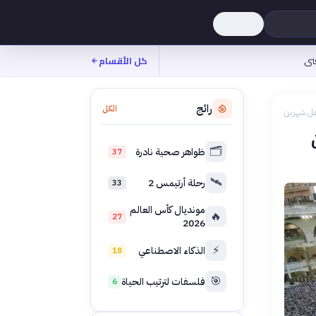
نى
كل الأقسام
رائج
الكل
بل شهرين
ن
🗂️
ظواهر صحية نادرة
37
🛰️
رحلة أرتيمس 2
33
مونديال كأس العالم
🔥
27
2026
⚡
الذكاء الاصطناعي
18
🎯
فلسفات لترتيب الحياة
6