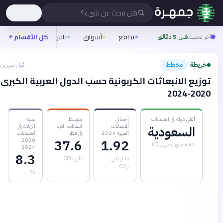
هل تبحث عن شيء؟
تدافع
أسواق
ناس
روح
كل الأقسام
شيفرة
آخر تحديث
قبل 5 دقائق
خريطة
مخطط
قبل شهرين
›
توزيع الانبعاثات الكربونية حسب الدول العربية الكبرى
2020-2024
أعلى دولة في الانبعاثات
إجمالي
متوسط
نسبة
الانبعاثات
انبعاثات الفرد
الزيادة في
السعودية
العربية 2024
في قطر
الانبعاثات
2020-
37.6
1.92
643 مليون طن CO₂
2024
8.3
مليار طن
طن CO₂
CO₂
%