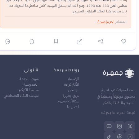
مجلس الأمن 833 لعام 1993. ومع ذلك، لم يشمل الترسيم كامل مناطقهما البحرية، مما
ترك معالجة هذا الملف للطرفين المعنيين.
المصادر:
الجزيرة نت
↗
روابط سريعة
قانوني
الرئيسية
شروط الخدمة
الأكثر قراءة
الخصوصية
من نحن
سياسة الكوكيز
نصة معرفية عربية توفر
فريق جمهرة
سياسة الذكاء الاصطناعي
حتوى موثوقاً ومنظماً في
مكافآت جمهرة
لعلوم والثقافة والفكر
اتصل بنا
يمة المرء ما يعرفه