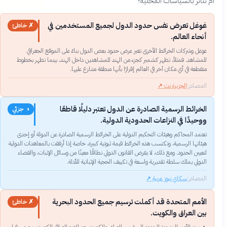
أم تتأثر بالسياسات المحلية؟
غوغل تعرض نفس حدود الدول لجميع المستخدمين في
✗ خاطئ
أنحاء العالم.
غوغل وشركات الخرائط الأخرى تغير عرض حدود بعض الدول بناءً على الموقع الجغرافي
للمشاهد. فمثلاً، تظهر كشمير كجزء من الهند للمشاهدين داخل الهند، بينما تظهر بخطوط
متقطعة في أي مكان آخر في العالم إقرارًا بأنها منطقة متنازع عليها.
المصادر:
الجزيرة نت
↗
الخرائط الرسمية الصادرة عن الدول تعتبر دليلًا قاطعًا
◑ جزئي
ووحيدًا في النزاعات الحدودية الدولية.
تعتمد المحاكم وهيئات التحكيم الدولية على الخرائط الرسمية الصادرة عن الدولة أو إحدى
هيئاتها الرسمية، وتكتسب هذه الخرائط قيمة ثبوتية كبيرة، خاصة إذا أرفقت بالمعاهدات الدولية
لتعيين الحدود. ومع ذلك، لا يفرض القانون الدولي نطاقًا معينًا من وسائل الإثبات، والقضاء
الدولي يملك سلطة تقديرية واسعة في تكييف الحجية الإثباتية للأدلة.
المصادر:
سكاي نيوز عربية
↗
الأمم المتحدة قد أكملت ترسيم جميع الحدود البحرية
✗ خاطئ
بين العراق والكويت.
رسّمت الأمم المتحدة الحدود البرية بين العراق والكويت بعد الغزو العراقي للكويت بموجب قرار