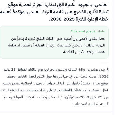
العالمي، بالجهود الكبيرة التي تبذلها الجزائر لحماية موقع
تيبازة الأثري المُدرج على قائمة التراث العالمي، مؤكدةً فعالية
خطة الإدارة للفترة 2025-2030.
لماذا قد يثير اهتمامك؟
●
هذا التقدير الأممي يبرز أهمية صون التراث الثقافي كجزء لا يتجزأ من
الهوية الوطنية، ويوضح كيف يمكن للإدارة الفعالة أن تضمن استدامة
هذه المواقع للأجيال القادمة.
في بيان صادر عن وزارة الثقافة والفنون الجزائرية يوم الثلاثاء الموافق 28 يوليو
2026، أعربت اللجنة عن ارتياحها لقرارها حول التقرير التقني الخاص بحفظ
موقع تيبازة، مُشيدةً بالقرار الذي اعترف صراحة بالجهود الجزائرية لضمان تسيير
فعال ومستدام. كما هنأت اللجنة الجزائر على إعداد مخطط تسيير الموقع للفترة
من 2025 إلى 2030، معتبرةً أن تنفيذه يمثل ركيزة صلبة لإدارة الموقع وحماية
قيمته العالمية الاستثنائية.