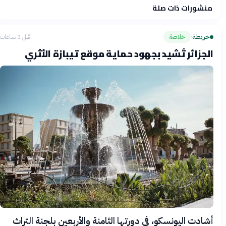
منشورات ذات صلة
فلسفتنا المعرفية
·
سياسة الذكاء الاصطناعي
خريطة
خلاصة
قبل 3 ساعات
›
الجزائر تُشيد بجهود حماية موقع تيبازة الأثري
أشادت اليونسكو، في دورتها الثامنة والأربعين بلجنة التراث