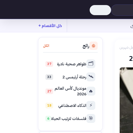
ى
كل الأقسام
رائج
الكل
بل شهرين
🗂️
ظواهر صحية نادرة
37
🛰️
رحلة أرتيمس 2
33
مونديال كأس العالم
🔥
27
2026
⚡
الذكاء الاصطناعي
18
🎯
فلسفات لترتيب الحياة
6