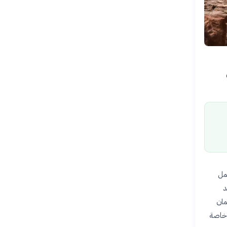
مل
د
مان
، خاصة