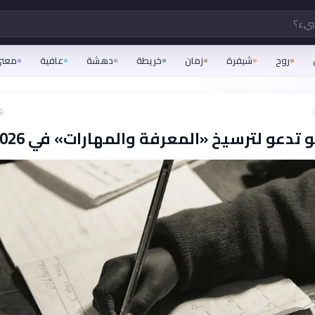
شيء؟
روح
شيفرة
زمان
خريطة
دهشة
عافية
معن
ق
تدعو لترسيخ «المعرفة والمهارات» في 2026