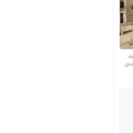
طة
حضاري