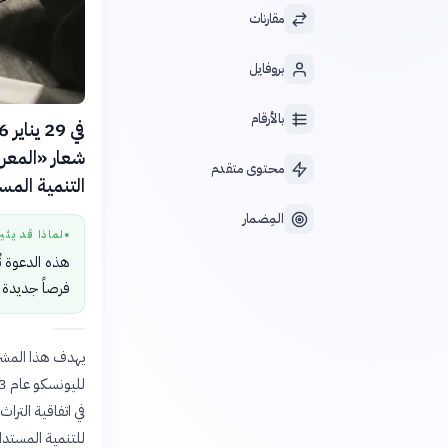
مقارنات
بروفايل
بالأرقام
شعار «المعر
محتوى متقدم
التنمية المستدامة»
المِضمار
لماذا قد يثي
●
هذه الدعوة تُ
فرصاً جديدة ل
يهدف هذا المشرو
في اتفاقية الترا