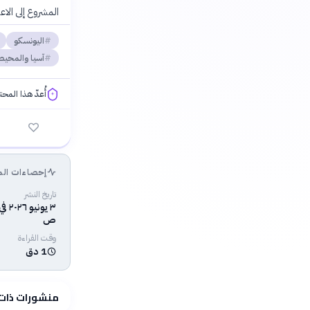
المشروع إلى الا
اليونسكو
آسيا والمحيط
أُعدّ هذا المح
فلسفتنا المعرفية
إحصاءات الم
تاريخ النشر
ص
وقت القراءة
1 دق
منشورات ذات