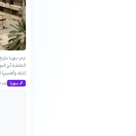
تزخر سوريا بتار
التفاعلية أبرز ا
للبلاد وأهميتها ا
عدد ال
🗾
سوريا