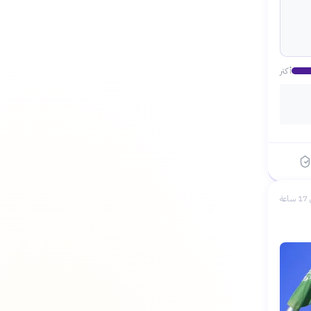
أكثر
عة