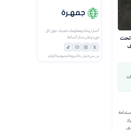
أخبار تهمك ومعلومات تفيدك حول كل
ة تحت
شيء وعلى مدار الساعة
ف
من نحن
اتصل بنا
الشروط
الخصوصية
الكوكيز
ات
 التنمية المستدامة
رك
دئ (2023-2030). كما يهدف