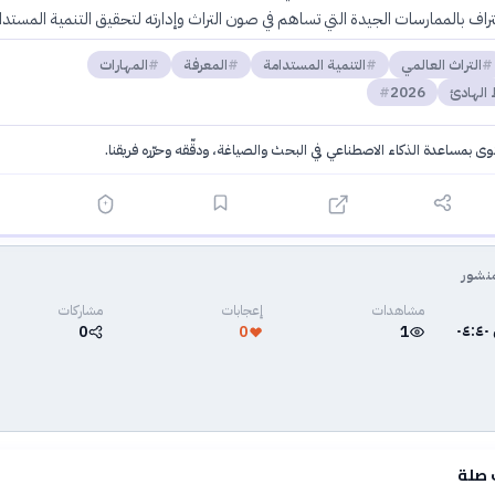
عتراف بالممارسات الجيدة التي تساهم في صون التراث وإدارته لتحقيق التنمية المستدا
التراث العالمي
التنمية المستدامة
المعرفة
المهارات
 الهادئ
2026
توى بمساعدة الذكاء الاصطناعي في البحث والصياغة، ودقّقه وحرّره فريقنا.
·
سياسة الذكاء الاصطناعي
نشور
مشاهدات
إعجابات
مشاركات
٣ يونيو ٢٠٢٦ في ٠٤:٤٠
0
0
1
 صلة