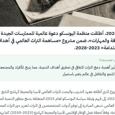
في 29 يناير 2026، أطلقت منظمة اليونسكو دعوة عالمية للممارسات الجيد
فة والمهارات»، ضمن مشروع «مساهمة التراث العالمي في أهدا
 2023-2028.
ر اهتمامك؟
برز أهمية دمج التراث الثقافي في تحقيق أهداف التنمية، مما يتيح للأفراد والمجتمع
لنمو والتفاعل في عالم يتغير باستمرار.
ع الذي أطلقه معهد التدريب والبحث للتراث العالمي لآسيا والمحيط الهادئ التابع
لليونسكو عام 2023، إلى فهم وثيقة سياسة اليونسكو لعام 2015 المتعلقة بدمج منظور
ث العالمي. تسعى المبادرة إلى توفير أدوات للمتخصصين في التراث لتعزيز دور التراث كمح
للتنمية المستدامة، وفقاً لخطة عمل الإطار الإقليمي لآسيا والمحيط الها