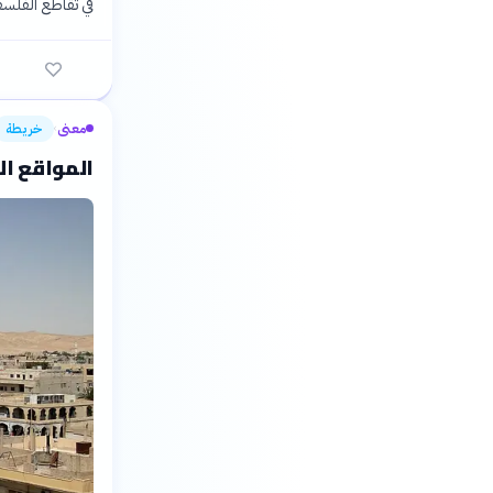
في تقاطع الفلسف
معنى
خريطة
›
المواقع ال