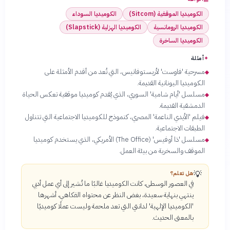
الكوميديا الموقفية (Sitcom)
الكوميديا السوداء
الكوميديا الرومانسية
الكوميديا الهزلية (Slapstick)
الكوميديا الساخرة
✦
أمثلة
مسرحية 'فاوست' لأريستوفانيس، التي تُعد من أقدم الأمثلة على
◆
الكوميديا اليونانية القديمة.
مسلسل 'أيام شامية' السوري، الذي يُقدم كوميديا موقفية تعكس الحياة
◆
الدمشقية القديمة.
فيلم 'الأيدي الناعمة' المصري، كنموذج للكوميديا الاجتماعية التي تتناول
◆
الطبقات الاجتماعية.
مسلسل 'ذا أوفيس' (The Office) الأمريكي، الذي يستخدم كوميديا
◆
الموقف والسخرية من بيئة العمل.
💡
هل تعلم؟
في العصور الوسطى، كانت الكوميديا غالبًا ما تُشير إلى أي عمل أدبي
ينتهي بنهاية سعيدة، بغض النظر عن محتواه الفكاهي، أشهرها
'الكوميديا الإلهية' لدانتي التي تعد ملحمة وليست عملًا كوميديًا
بالمعنى الحديث.