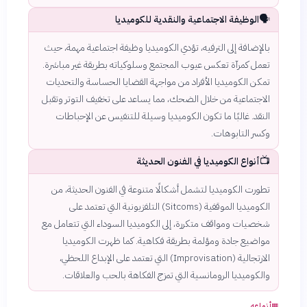
🗣️
الوظيفة الاجتماعية والنقدية للكوميديا
بالإضافة إلى الترفيه، تؤدي الكوميديا وظيفة اجتماعية مهمة، حيث
تعمل كمرآة تعكس عيوب المجتمع وسلوكياته بطريقة غير مباشرة.
تمكن الكوميديا الأفراد من مواجهة القضايا الحساسة والتحديات
الاجتماعية من خلال الضحك، مما يساعد على تخفيف التوتر وتقبل
النقد. غالبًا ما تكون الكوميديا وسيلة للتنفيس عن الإحباطات
وكسر التابوهات.
📺
أنواع الكوميديا في الفنون الحديثة
تطورت الكوميديا لتشمل أشكالًا متنوعة في الفنون الحديثة، من
الكوميديا الموقفية (Sitcoms) التلفزيونية التي تعتمد على
شخصيات ومواقف متكررة، إلى الكوميديا السوداء التي تتعامل مع
مواضيع جادة ومؤلمة بطريقة فكاهية. كما ظهرت الكوميديا
الارتجالية (Improvisation) التي تعتمد على الإبداع اللحظي،
والكوميديا الرومانسية التي تمزج الفكاهة بالحب والعلاقات.
▦
أنواعه