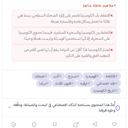
✕
مفاهيم خاطئة شائعة
الاعتقاد بأن الكوميديا تقتصر على إثارة الضحك السطحي، بينما هي
✕
غالبًا ما تحمل رسائل نقدية وفلسفية عميقة.
الخلط بين الكوميديا والسخرية المباشرة، فبينما تحتوي الكوميديا
✕
على السخرية، إلا أنها تستخدمها كوسيلة وليست هدفًا وحيدًا.
اعتبار الكوميديا فنًا 'أقل' من الدراما، رغم أن لها نفس القدر من
✕
التعقيد الفني والقدرة على التأثير.
فكاهة
كوميديا
مسرح
أدب
ضحك
نقد اجتماعي
ترفيه
فنون الأداء
دراما
تاريخ الكوميديا
أُعدّ هذا المحتوى بمساعدة الذكاء الاصطناعي في البحث والصياغة، ودقّقه
وحرّره فريقنا.