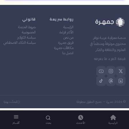
روابط سريعة
قانوني
الرئيسية
شروط الخدمة
الأكثر قراءة
الخصوصية
من نحن
سياسة الكوكيز
منصة معرفية عربية توفر
فريق جمهرة
سياسة الذكاء الاصطناعي
محتوى موثوقاً ومنظماً في
مكافآت جمهرة
العلوم والثقافة والفكر
اتصل بنا
قيمة المرء ما يعرفه
©
2026
جمهرة — جميع الحقوق محفوظة
مُحدَّث يوميًا
الرئيسية
الأحدث
بحث
أقسام