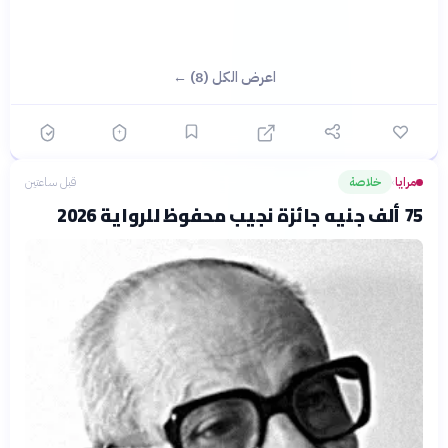
اعرض الكل (8) ←
مرايا
خلاصة
قبل ساعتين
›
75 ألف جنيه جائزة نجيب محفوظ للرواية 2026