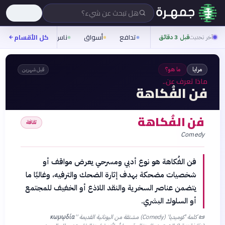
هل تبحث عن شيء؟
تدافع
أسواق
ناس
روح
كل الأقسام
شيفر
آخر تحديث
قبل 3 دقائق
مرايا
ما هو؟
قبل شهرين
ماذا تعرف عن..
فن الفُكاهة
فن الفُكاهة
ثقافة
Comedy
فن الفُكاهة هو نوع أدبي ومسرحي يعرض مواقف أو
شخصيات مضحكة بهدف إثارة الضحك والترفيه، وغالبًا ما
يتضمن عناصر السخرية والنقد اللاذع أو الخفيف للمجتمع
أو السلوك البشري.
📜
كلمة 'كوميديا' (Comedy) مشتقة من اليونانية القديمة 'κωμῳδία'