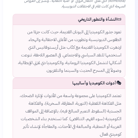
(kōmōidía) التي تعني 'احتفال قروي' أو 'أغنية احتفالية'، وتشير إلى العروض
المبهجة التي كانت تقام في الاحتفالات الديونيسية.
📜
النشأة والتطور التاريخي
تعود جذور الكوميديا إلى اليونان القديمة، حيث كانت جزءًا من
الطقوس الديونيسية وتطورت من الأغاني الاحتفالية والهجاء.
ازدهرت الكوميديا القديمة مع كتّاب مثل أريستوفانيس الذي
استخدمها للنقد السياسي والاجتماعي. في العصور اللاحقة، تنوعت
أشكالها لتشمل الكوميديا الرومانية، والكوميديا دي لارتي الإيطالية،
وصولاً إلى المسرح الحديث والسينما والتلفزيون.
🎭
أدوات الكوميديا وأساليبها
تعتمد الكوميديا على مجموعة واسعة من الأدوات لإثارة الضحك،
مثل الفكاهة اللفظية (التورية، المفارقة، السخرية)، والفكاهة
الجسدية (السقوط، التعبير المبالغ فيه)، بالإضافة إلى المواقف
الكوميدية (سوء الفهم، التناقض). كما تستخدم بناء الشخصيات
الغريبة أو النمطية، والمبالغة في الأحداث، والمفاجأة لإنشاء تأثير
كوميدي فعال.