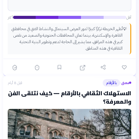
أقل
أكثر
تُظهر الخريطة تركزًا كبيرًا لدور العرض السينمائي والنشاط الفني في محافظتي
💡
القاهرة والإسكندرية، بينما تعاني المحافظات الحدودية والصعيد من نقص
كبير في هذه المرافق، مما يشير إلى الحاجة لدعم وتطوير البنية التحتية
الثقافية في هذه المناطق.
معنى
بالأرقام
قبل 8 أيام
›
الاستهلاك الثقافي بالأرقام — كيف نتلقى الفن
والمعرفة؟