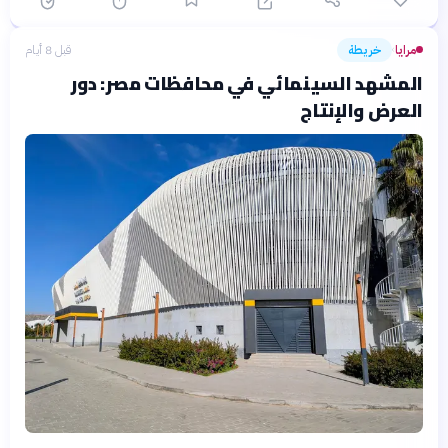
مرايا
خريطة
قبل 8 أيام
›
المشهد السينمائي في محافظات مصر: دور
العرض والإنتاج