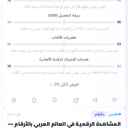
92
88
الإكس بوكس يتفوق قليلاً على الورق في قوة المعالجة الرسومية الخام.
سرعة التحميل (SSD)
90
95
بلايستيشن 5 يتميز بـ SSD أسرع نظرياً، مما يوفر أوقات تحميل شبه فورية.
حصريات الألعاب
85
93
بلايستيشن 5 لا يزال يمتلك مكتبة أقوى من الألعاب الحصرية التي حازت على إعجاب النقاد.
خدمات الاشتراك (مكتبة الألعاب)
95
80
خدمة Game Pass من إكس بوكس تقدم قيمة استثنائية مع مكتبة ضخمة من الألعاب.
اعرض الكل (7) ←
تفاصيل
بالأرقام
قبل 4 أيام
›
المشاهدة الرقمية في العالم العربي بالأرقام —