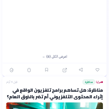
اعرض الكل (8) ←
مرايا
مناظرة
قبل 9 أيام
›
مناظرة: هل تساهم برامج تلفزيون الواقع في
إثراء المحتوى التلفزيوني أم تضر بالذوق العام؟