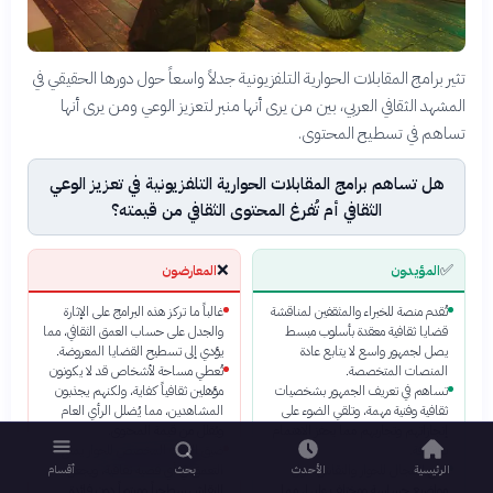
تثير برامج المقابلات الحوارية التلفزيونية جدلاً واسعاً حول دورها الحقيقي في
المشهد الثقافي العربي، بين من يرى أنها منبر لتعزيز الوعي ومن يرى أنها
تساهم في تسطيح المحتوى.
هل تساهم برامج المقابلات الحوارية التلفزيونية في تعزيز الوعي
الثقافي أم تُفرغ المحتوى الثقافي من قيمته؟
❌
✅
المؤيدون
المعارضون
تُقدم منصة للخبراء والمثقفين لمناقشة
غالباً ما تركز هذه البرامج على الإثارة
قضايا ثقافية معقدة بأسلوب مبسط
والجدل على حساب العمق الثقافي، مما
يصل لجمهور واسع لا يتابع عادة
يؤدي إلى تسطيح القضايا المعروضة.
المنصات المتخصصة.
تُعطي مساحة لأشخاص قد لا يكونون
تساهم في تعريف الجمهور بشخصيات
مؤهلين ثقافياً كفاية، ولكنهم يجذبون
ثقافية وفنية مهمة، وتلقي الضوء على
المشاهدين، مما يُضلل الرأي العام
إنجازاتهم وتجاربهم مما يحفز الاهتمام
ويُقلل من قيمة المحتوى.
بالثقافة.
ضيق الوقت المخصص للحوار يمنع
تفتح المجال للحوار والنقاش حول
التعمق في أي قضية ثقافية، ويجعل
الرئيسية
الأحدث
بحث
أقسام
مواضيع حساسة ومختلف عليها، مما
النقاش سطحياً ومبتوراً دون فائدة