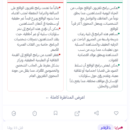
تعكس برامج تلفزيون الواقع جوانب من
غالباً ما تعتمد برامج تلفزيون الواقع على
الحياة اليومية للمشاهدين، مما يخلق
المبالغة والدراما المفتعلة لجذب الانتباه،
نوعاً من التعاطف والتواصل مع
مما يشوه الواقع ويزرع قيماً غير حقيقية
الشخصيات، ويجعل المحتوى أكثر قرباً
أو سطحية في أذهان المشاهدين.
للواقع.
يمكن أن تؤدي هذه البرامج إلى نشر
تساهم هذه البرامج في تلبية رغبات
سلوكيات سلبية أو غير أخلاقية، حيث
شريحة واسعة من الجمهور الباحث عن
يقلد المشاهدون تصرفات شخصيات
الترفيه الخفيف والمشاهدة المسلية
البرنامج، خاصة بين الفئات العمرية
دون تعقيدات، مما يزيد من نسب
الأصغر.
المشاهدة ويحقق عوائد اقتصادية
تفتقر العديد من برامج الواقع إلى القيمة
للقنوات.
الثقافية أو التعليمية الحقيقية، وتركز
يمكن لبعض برامج الواقع أن تسلط
بشكل مفرط على الجانب الشخصي
الضوء على قضايا اجتماعية أو ثقافية
والخصوصي للأفراد، مما يقلل من جودة
معينة، وتقدم رؤى حول سلوكيات
المحتوى التلفزيوني العام.
الإنسان في مواقف مختلفة، مما يفتح باباً
للنقاش والتحليل.
اعرض المناظرة كاملة ←
مرايا
بالأرقام
قبل 15 يومًا
›