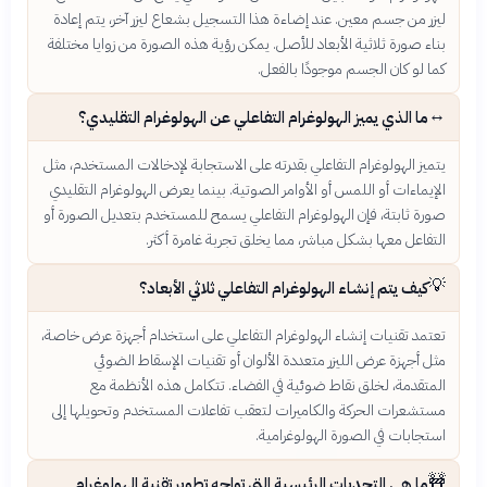
ليزر من جسم معين. عند إضاءة هذا التسجيل بشعاع ليزر آخر، يتم إعادة
بناء صورة ثلاثية الأبعاد للأصل. يمكن رؤية هذه الصورة من زوايا مختلفة
كما لو كان الجسم موجودًا بالفعل.
↔️
ما الذي يميز الهولوغرام التفاعلي عن الهولوغرام التقليدي؟
يتميز الهولوغرام التفاعلي بقدرته على الاستجابة لإدخالات المستخدم، مثل
الإيماءات أو اللمس أو الأوامر الصوتية. بينما يعرض الهولوغرام التقليدي
صورة ثابتة، فإن الهولوغرام التفاعلي يسمح للمستخدم بتعديل الصورة أو
التفاعل معها بشكل مباشر، مما يخلق تجربة غامرة أكثر.
💡
كيف يتم إنشاء الهولوغرام التفاعلي ثلاثي الأبعاد؟
تعتمد تقنيات إنشاء الهولوغرام التفاعلي على استخدام أجهزة عرض خاصة،
مثل أجهزة عرض الليزر متعددة الألوان أو تقنيات الإسقاط الضوئي
المتقدمة، لخلق نقاط ضوئية في الفضاء. تتكامل هذه الأنظمة مع
مستشعرات الحركة والكاميرات لتعقب تفاعلات المستخدم وتحويلها إلى
استجابات في الصورة الهولوغرامية.
🚧
ما هي التحديات الرئيسية التي تواجه تطوير تقنية الهولوغرام