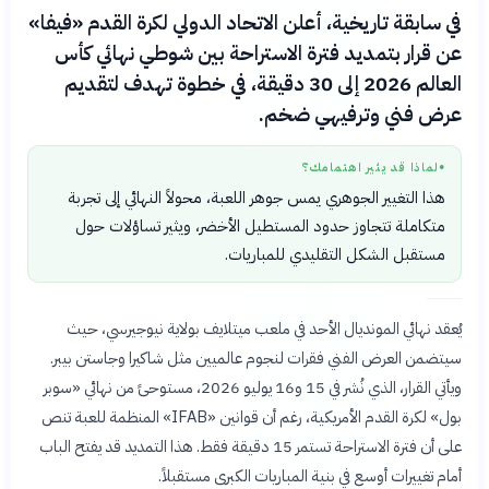
في سابقة تاريخية، أعلن الاتحاد الدولي لكرة القدم «فيفا»
عن قرار بتمديد فترة الاستراحة بين شوطي نهائي كأس
العالم 2026 إلى 30 دقيقة، في خطوة تهدف لتقديم
عرض فني وترفيهي ضخم.
لماذا قد يثير اهتمامك؟
●
هذا التغيير الجوهري يمس جوهر اللعبة، محولاً النهائي إلى تجربة
متكاملة تتجاوز حدود المستطيل الأخضر، ويثير تساؤلات حول
مستقبل الشكل التقليدي للمباريات.
يُعقد نهائي المونديال الأحد في ملعب ميتلايف بولاية نيوجيرسي، حيث
سيتضمن العرض الفني فقرات لنجوم عالميين مثل شاكيرا وجاستن بيبر.
ويأتي القرار، الذي نُشر في 15 و16 يوليو 2026، مستوحىً من نهائي «سوبر
بول» لكرة القدم الأمريكية، رغم أن قوانين «IFAB» المنظمة للعبة تنص
على أن فترة الاستراحة تستمر 15 دقيقة فقط. هذا التمديد قد يفتح الباب
أمام تغييرات أوسع في بنية المباريات الكبرى مستقبلاً.