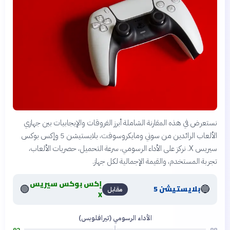
نستعرض في هذه المقارنة الشاملة أبرز الفروقات والإيجابيات بين جهازي
الألعاب الرائدين من سوني ومايكروسوفت، بلايستيشن 5 وإكس بوكس
سيريس X. نركز على الأداء الرسومي، سرعة التحميل، حصريات الألعاب،
تجربة المستخدم، والقيمة الإجمالية لكل جهاز.
إكس بوكس سيريس
🟢
🔵
بلايستيشن 5
مقابل
X
الأداء الرسومي (تيرافلوبس)