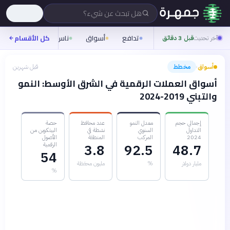
هل تبحث عن شيء؟
تدافع
أسواق
ناس
روح
كل الأقسام
شيفر
آخر تحديث
قبل 3 دقائق
أسواق
مخطط
قبل شهرين
›
أسواق العملات الرقمية في الشرق الأوسط: النمو
والتبني 2019-2024
إجمالي حجم
معدل النمو
عدد محافظ
حصة
التداول
السنوي
نشطة في
البيتكوين من
2024
المركب
المنطقة
الأصول
الرقمية
3.8
92.5
48.7
54
مليار دولار
%
مليون محفظة
%