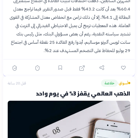
الشهرين السابقين، دفعت احتمالات تثبيت الفائدة في اجتماع سبتمبر إلى
60.4% بعد أن كانت 43.2% فقط قبل صدور التقرير. فيما تراجع معدل
البطالة إلى 4.1%، إلا أن ذلك تزامن مع انخفاض معدل المشاركة في القوى
العاملة. هذه المعطيات ترجح أن يميل الاحتياطي الفيدرالي إلى التريث في
تشديد سياسته النقدية، رغم أن بعض مسؤولي البنك، مثل رئيس بنك
سانت لويس ألبرتو موساليم، أيدوا رفع الفائدة 25 نقطة أساس في اجتماع
29 يوليو للحفاظ على التضخم المستهدف عند 2%.
أسواق
خلاصة
قبل 20 ساعة
›
الذهب العالمي يقفز 3% في يوم واحد