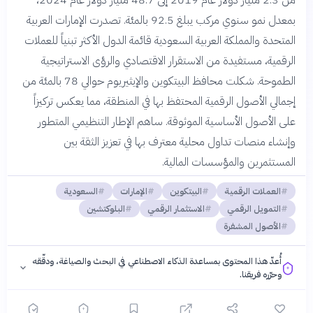
من 2.3 مليار دولار عام 2019 إلى 48.7 مليار دولار عام 2024،
بمعدل نمو سنوي مركب يبلغ 92.5 بالمئة. تصدرت الإمارات العربية
المتحدة والمملكة العربية السعودية قائمة الدول الأكثر تبنياً للعملات
الرقمية، مستفيدة من الاستقرار الاقتصادي والرؤى الاستراتيجية
الطموحة. شكلت محافظ البيتكوين والإيثيريوم حوالي 78 بالمئة من
إجمالي الأصول الرقمية المحتفظ بها في المنطقة، مما يعكس تركيزاً
على الأصول الأساسية الموثوقة. ساهم الإطار التنظيمي المتطور
وإنشاء منصات تداول محلية معترف بها في تعزيز الثقة بين
المستثمرين والمؤسسات المالية.
العملات الرقمية
البيتكوين
الإمارات
السعودية
التمويل الرقمي
الاستثمار الرقمي
البلوكتشين
الأصول المشفرة
أُعدّ هذا المحتوى بمساعدة الذكاء الاصطناعي في البحث والصياغة، ودقّقه
وحرّره فريقنا.