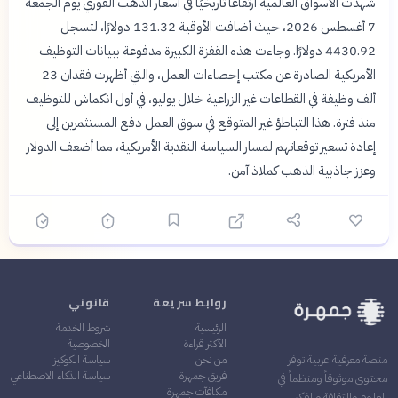
شهدت الأسواق العالمية ارتفاعًا تاريخيًا في أسعار الذهب الفوري يوم الجمعة
7 أغسطس 2026، حيث أضافت الأوقية 131.32 دولارًا، لتسجل
4430.92 دولارًا. وجاءت هذه القفزة الكبيرة مدفوعة ببيانات التوظيف
الأمريكية الصادرة عن مكتب إحصاءات العمل، والتي أظهرت فقدان 23
ألف وظيفة في القطاعات غير الزراعية خلال يوليو، في أول انكماش للتوظيف
منذ فترة. هذا التباطؤ غير المتوقع في سوق العمل دفع المستثمرين إلى
إعادة تسعير توقعاتهم لمسار السياسة النقدية الأمريكية، مما أضعف الدولار
وعزز جاذبية الذهب كملاذ آمن.
روابط سريعة
قانوني
الرئيسية
شروط الخدمة
الأكثر قراءة
الخصوصية
من نحن
سياسة الكوكيز
منصة معرفية عربية توفر
فريق جمهرة
سياسة الذكاء الاصطناعي
محتوى موثوقاً ومنظماً في
مكافآت جمهرة
العلوم والثقافة والفكر