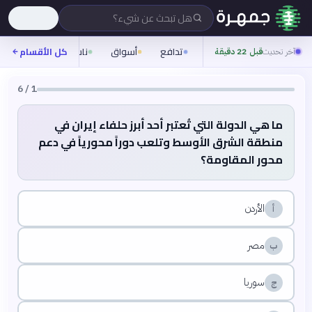
؟
هل تبحث عن شيء؟
تدافع
أسواق
ناس
روح
كل الأقسام
شيف
آخر تحديث
قبل 22 دقيقة
🟡 متوسط
🎯
6
سؤال
6
/
1
اختيار متعدد
خريطة
الشهر الماضي
نفوذ إيران في الشرق الأوسط: خارطة التوسع
ما هي الدولة التي تُعتبر أحد أبرز حلفاء إيران في
والتحديات الجيوسياسية
منطقة الشرق الأوسط وتلعب دوراً محورياً في دعم
محور المقاومة؟
الأردن
أ
مصر
ب
سوريا
ج