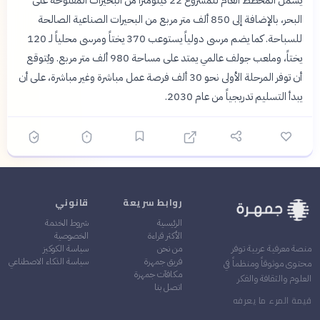
يشمل المخطط العام للمشروع 22 كيلومتراً من البحيرات المفتوحة على
البحر، بالإضافة إلى 850 ألف متر مربع من البحيرات الصناعية الصالحة
للسباحة. كما يضم مرسى دولياً يستوعب 370 يختاً ومرسى محلياً لـ 120
يختاً، وملعب جولف عالمي يمتد على مساحة 980 ألف متر مربع. ويُتوقع
أن توفر المرحلة الأولى نحو 30 ألف فرصة عمل مباشرة وغير مباشرة، على أن
يبدأ التسليم تدريجياً من عام 2030.
روابط سريعة
قانوني
الرئيسية
شروط الخدمة
الأكثر قراءة
الخصوصية
من نحن
سياسة الكوكيز
منصة معرفية عربية توفر
فريق جمهرة
سياسة الذكاء الاصطناعي
محتوى موثوقاً ومنظماً في
مكافآت جمهرة
العلوم والثقافة والفكر
اتصل بنا
قيمة المرء ما يعرفه