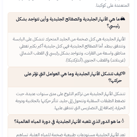
المتعددة على كوكبنا.
🏔️
ما هي الأنهار الجليدية والصفائح الجليدية وأين تتواجد بشكل
رئيسي؟
الأنهار الجليدية هي كتل ضخمة من الجليد المتحرك تتشكل على اليابسة
وتتدفق ببطء. أما الصفائح الجليدية فهي كتل جليدية أكبر بكثير تغطي
مناطق واسعة من القارات، وتتواجد بشكل رئيسي في القطب الشمالي
(غرينلاند) والقطب الجنوبي (أنتاركتيكا).
❄️
كيف تتشكل الأنهار الجليدية وما هي العوامل التي تؤثر على
حركتها؟
تتشكل الأنهار الجليدية من تراكم الثلوج على مدى سنوات عديدة، حيث
تضغط الطبقات السفلية وتتحول إلى جليد. تتأثر حركتها بالجاذبية ودرجة
الحرارة، إضافة إلى التضاريس التي تتدفق عليها.
💧
ما هو الدور الذي تلعبه الأنهار الجليدية في دورة المياه العالمية؟
تعد الأنهار الجليدية مستودعات طبيعية ضخمة للمياه العذبة. تساهم