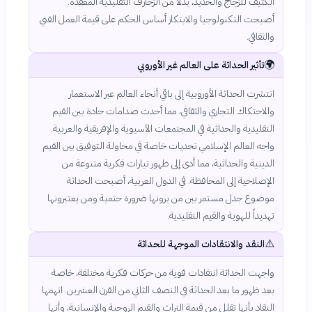
الكثيف للزجاج والحديد، بدلاً من الزخارف التقليدية المعقدة.
أصبحت التكنولوجيا والابتكار أساس الحكم على قيمة العمل الفني
والثقافي.
🌍
تأثير الحداثة على العالم غير الأوروبي
انتشرت الحداثة الأوروبية إلى باقي أنحاء العالم عبر الاستعمار
والاحتكاك التجاري والثقافي، مما أحدث صدامات حادة بين القيم
التقليدية والحداثية في المجتمعات الآسيوية والإفريقية والعربية.
واجه العالم الإسلامي تحديات خاصة في محاولة التوفيق بين القيم
الدينية والحداثية، مما أدى إلى ظهور تيارات فكرية متنوعة من
الإصلاحية إلى المحافظة. في الدول العربية، أصبحت الحداثة
موضوع جدل مستمر بين من يرونها ضرورة حتمية ومن يعتبرونها
تهديداً للهوية والقيم التقليدية.
⚠️
النقد والانتقادات الموجهة للحداثة
واجهت الحداثة انتقادات قوية من حركات فكرية مختلفة، خاصة
بعد ظهور ما بعد الحداثة في النصف الثاني من القرن العشرين. اتهمها
النقاد بأنها تقلل من قيمة التراث والقيم الروحية والإنسانية، وأنها