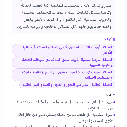
أدت إلى تفكك الأسر والمجتمعات التقليدية. كما انتقدت الحداثة
لإفرازها مشاكل كالتلوث البيئي والفجوات الاجتماعية المتسعة
والحروب الصناعية. أشار الناقدون إلى أن الإيمان الأعمى بالعقل
والعلم قد لا يوفر حلولاً لكل المشاكل الأخلاقية والروحية للبشرية.
▦
أنواعه
الحداثة الأوروبية الغربية: التطبيق الأصلي للمبادئ الحداثية في سياقها
الأوروبي
الحداثة الشرقية: محاولة تكييف مبادئ الحداثة مع السياقات الثقافية
والدينية الآسيوية
الحداثة العربية والإسلامية: تجربة التوفيق بين القيم الإسلامية والتراثية
والمتطلبات الحداثية
الحداثة الثقافية: التركيز على التطور في الفنون والأدب والقيم الثقافية
✦
أمثلة
ظهور الدول القومية الحديثة مثل فرنسا وألمانيا والولايات المتحدة بدلاً
◆
من الممالك الإقطاعية
الثورة الفرنسية التي طبقت مبادئ الحداثة بشكل عملي من خلال إعلان
◆
حقوق الإنسان والمواطن
ظهور الحركات الفنية الحداثية مثل الانطباعية والتكعيبية في القرن التاسع