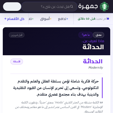
هل تبحث عن شيء؟
تدافع
أسواق
ناس
روح
كل الأقسام
شيف
آخر تحديث
قبل 10 دقائق
معنى
ما هو؟
قبل شهرين
ماذا تعرف عن..
الحداثة
الحداثة
فلسفة
Modernity
حركة فكرية شاملة تؤمن بسلطة العقل والعلم والتقدم
التكنولوجي، وتسعى إلى تحرير الإنسان من القيود التقليدية
والدينية بهدف بناء مجتمع عصري متقدم.
📜
الكلمة مشتقة من الجذر اللاتيني 'modo' بمعنى 'حديثاً'، وتطورت الكلمة
الإنجليزية 'Modern' في القرن السادس عشر لتشير إلى ما هو معاصر ومختلف عن
التقاليد الوسيطة.