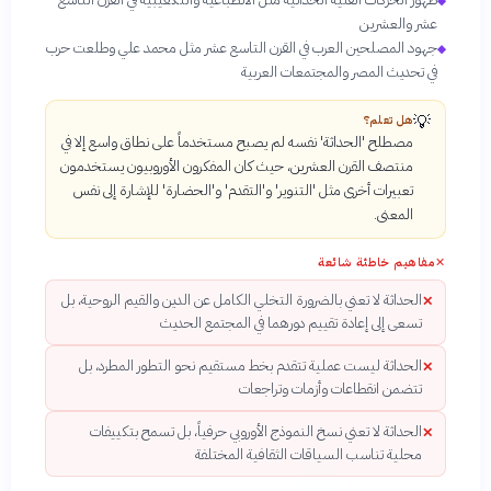
◆
عشر والعشرين
جهود المصلحين العرب في القرن التاسع عشر مثل محمد علي وطلعت حرب
◆
في تحديث المصر والمجتمعات العربية
💡
هل تعلم؟
مصطلح 'الحداثة' نفسه لم يصبح مستخدماً على نطاق واسع إلا في
منتصف القرن العشرين، حيث كان المفكرون الأوروبيون يستخدمون
تعبيرات أخرى مثل 'التنوير' و'التقدم' و'الحضارة' للإشارة إلى نفس
المعنى.
✕
مفاهيم خاطئة شائعة
الحداثة لا تعني بالضرورة التخلي الكامل عن الدين والقيم الروحية، بل
✕
تسعى إلى إعادة تقييم دورهما في المجتمع الحديث
الحداثة ليست عملية تتقدم بخط مستقيم نحو التطور المطرد، بل
✕
تتضمن انقطاعات وأزمات وتراجعات
الحداثة لا تعني نسخ النموذج الأوروبي حرفياً، بل تسمح بتكييفات
✕
محلية تناسب السياقات الثقافية المختلفة