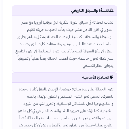
🌅
النشأة والسياق التاريخي
نشأت الحداثة في سياق الثورة الفكرية التي عرفتها أوروبا مع عصر
التنوير في القرن الثامن عشر، حيث بدأت تحديات جريئة للقيم
الوسيطة والسلطة الكنسية. ارتبطت الحداثة بشكل مباشر بظهور
العلم الحديث عند غاليليو ونيوتن، وبفلسفة ديكارت التي وضعت
العقل في مركز المعرفة البشرية. كانت الثورة الصناعية في القرن التاسع
عشر نقطة تحول حاسمة، حيث أعطت الحداثة بعداً عملياً وتطبيقياً
يتجاوز النظر الفلسفي.
🧠
المبادئ الأساسية
تقوم الحداثة على عدة مبادئ جوهرية: الإيمان بالعقل كأداة وحيدة
للمعرفة، السعي نحو التقدم المستمر والتطور، الإيمان بالعلم
والتكنولوجيا كحل للمشاكل الإنسانية، وتحرير الفرد من القيود
التقليدية. كما تؤكد على ضرورة النقد والشك المنهجي في كل ما هو
موروث، والفصل بين الدين والعلم والسياسة. تعتبر الحداثة أيضاً
التاريخ عملية خطية من التطور نحو الأفضل، وترى أن كل جديد هو