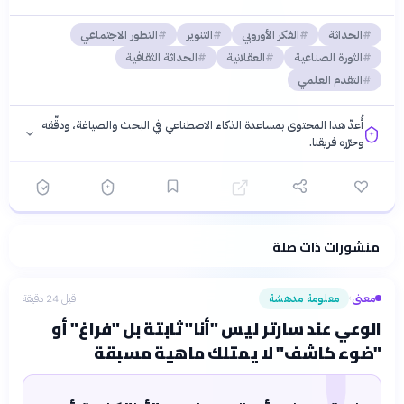
الحداثة
الفكر الأوروبي
التنوير
التطور الاجتماعي
الثورة الصناعية
العقلانية
الحداثة الثقافية
التقدم العلمي
أُعدّ هذا المحتوى بمساعدة الذكاء الاصطناعي في البحث والصياغة، ودقّقه
وحرّره فريقنا.
منشورات ذات صلة
فلسفتنا المعرفية
·
سياسة الذكاء الاصطناعي
معنى
معلومة مدهشة
قبل 24 دقيقة
›
الوعي عند سارتر ليس "أنا" ثابتة بل "فراغ" أو
"ضوء كاشف" لا يمتلك ماهية مسبقة