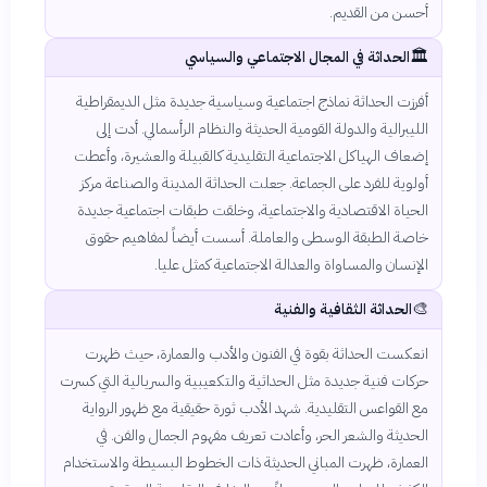
أحسن من القديم.
🏛️
الحداثة في المجال الاجتماعي والسياسي
أفرزت الحداثة نماذج اجتماعية وسياسية جديدة مثل الديمقراطية
الليبرالية والدولة القومية الحديثة والنظام الرأسمالي. أدت إلى
إضعاف الهياكل الاجتماعية التقليدية كالقبيلة والعشيرة، وأعطت
أولوية للفرد على الجماعة. جعلت الحداثة المدينة والصناعة مركز
الحياة الاقتصادية والاجتماعية، وخلقت طبقات اجتماعية جديدة
خاصة الطبقة الوسطى والعاملة. أسست أيضاً لمفاهيم حقوق
الإنسان والمساواة والعدالة الاجتماعية كمثل عليا.
🎨
الحداثة الثقافية والفنية
انعكست الحداثة بقوة في الفنون والأدب والعمارة، حيث ظهرت
حركات فنية جديدة مثل الحداثية والتكعيبية والسريالية التي كسرت
مع القواعس التقليدية. شهد الأدب ثورة حقيقية مع ظهور الرواية
الحديثة والشعر الحر، وأعادت تعريف مفهوم الجمال والفن. في
العمارة، ظهرت المباني الحديثة ذات الخطوط البسيطة والاستخدام