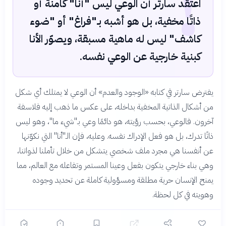
!
اعتقد سارتر أن الوعي ليس "أنا" كامنة أو
ذاتًا مخفية، بل هو أشبه بـ"فراغ" أو "ضوء
كاشف" ليس له ماهية مسبقة، ويصوّر الأنا
كبنية خارجية عن الوعي نفسه.
يفترض سارتر في كتابه «الوجود والعدم» أن الوعي لا يمتلك أي شكل
من أشكال الذاتية المخفية بداخله، على عكس ما ذهب إليه فلاسفة
آخرون. فالوعي، بحسب رؤيته، هو دائمًا وعي بـ"شيء ما"، وهو ليس
ذاتًا تدرك، بل هو فعل الإدراك نفسه. وعليه، فإن الـ"أنا" التي نكوّنها
عن أنفسنا هي مجرد ملف شخصي يتشكل من خلال تأملنا لذواتنا،
وهي بناء خارجي يتكون بفعل وعينا المستمر وتفاعله مع العالم، مما
يمنح الإنسان حرية مطلقة ومسؤولية كاملة عن تحديد وجوده
وهويته في كل لحظة.