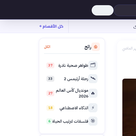
ى
كل الأقسام
رائج
الكل
ر الماضي
🗂️
ظواهر صحية نادرة
37
🛰️
رحلة أرتيمس 2
33
مونديال كأس العالم
🔥
27
2026
⚡
الذكاء الاصطناعي
18
🎯
فلسفات لترتيب الحياة
6