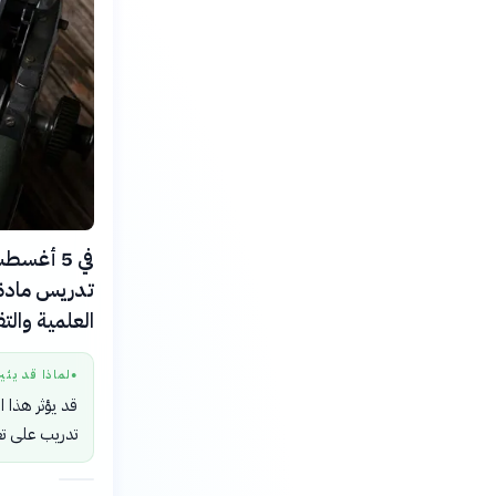
تدريس مادة ا
العلمية والتق
لماذا قد يثي
●
قد يؤثر هذا 
تدريب على تع