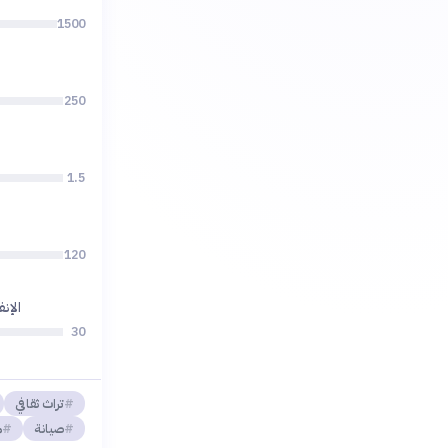
1500
250
1.5
120
الإن
30
تراث ثقافي
صيانة
م