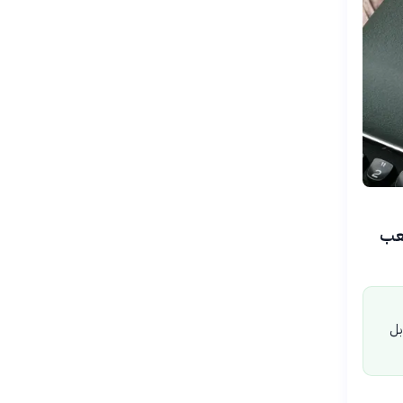
شعب
بل