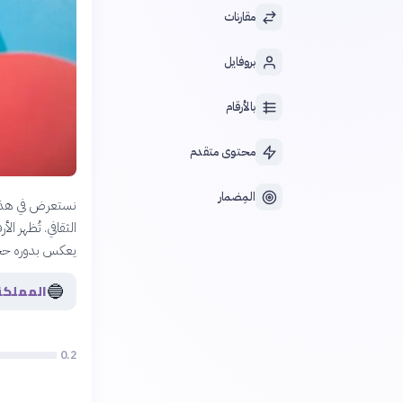
مقارنات
بروفايل
بالأرقام
محتوى متقدم
المِضمار
نستعرض في هذا ا
الثقافي. تُظهر ا
يعكس بدوره حجم 
🔵
المملكة
0.2