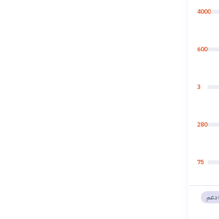
4000
600
3
280
75
دعم