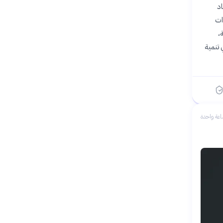
اد
ات
،
 تنمية
عة واحدة