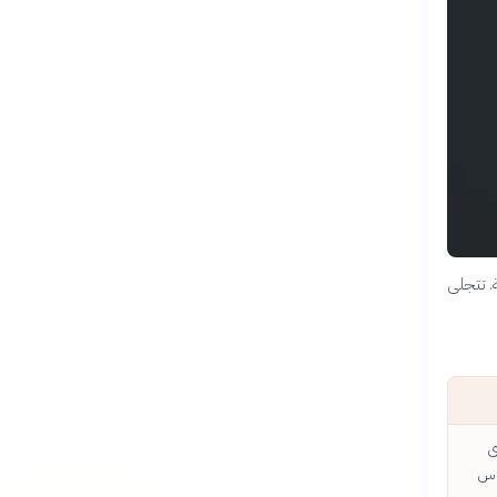
. تتجلى
ى
ساس