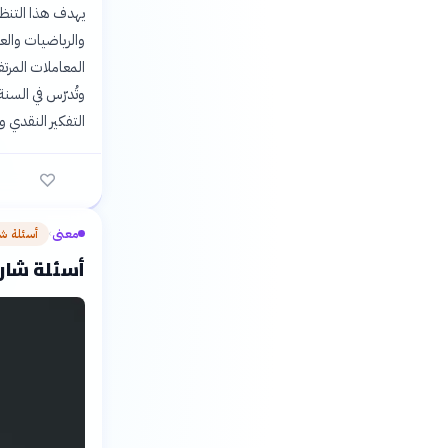
يهدف هذا التنظي
والرياضيات والع
المعاملات المرت
وتُدرّس في السنة
التفكير النقدي 
معنى
أسئلة ش
›
أسئلة شار