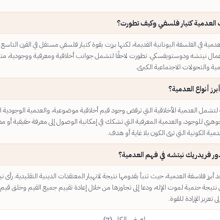
العدمية كتيار فلسفي وكيف تطورت؟
مية في الفلسفة اليونانية القديمة، لكنها برزت بقوة كتيار فلسفي مستقل في القرن التاسع 
ال نيتشه ودوستويفسكي. تطورت لاحقًا لتشمل جوانب أخلاقية ومعرفية ووجودية، متأ
ية والتحولات الاجتماعية الكبرى.
برز أنواع العدمية؟
 لتشمل العدمية الأخلاقية التي ترفض وجود قيم أخلاقية موضوعية، والعدمية الوجودية ال
وهري للوجود، والعدمية المعرفية التي تشكك في إمكانية الوصول إلى معرفة حقيقية أو مط
دمية الكونية التي ترى الكون بلا غاية أو هدف.
ور فريدريك نيتشه في فهم العدمية؟
د أبرز فلاسفة العدمية، حيث تنبأ بقدومها نتيجة لانهيار المعتقدات الدينية التقليدية. رأى ن
نتيجة حتمية لموت الإله، ودعا إلى تجاوزها من خلال إعادة تقييم جميع القيم وخلق قيم
تعزيز الإرادة للقوة.
اعرض الكل (7) ←