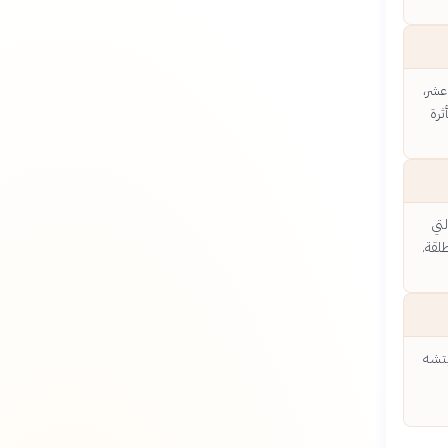
عشر،
ثرة
تي
لقة.
يتشه