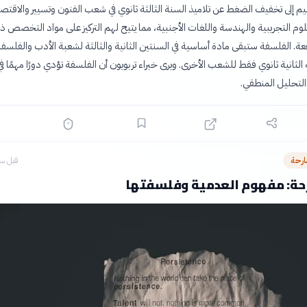
م إلى تخفيف الضغط عن تلاميذ السنة الثالثة ثانوي في شعب الفنون وتسيير والاقتص
لوم التجريبية والهندسة واللغات الأجنبية، مما يتيح لهم التركيز على مواد التخصص ذ
فعة. الفلسفة ستبقى مادة أساسية في السنتين الثانية والثالثة لشعبة الأدب والفلسفة
 الثانية ثانوي فقط للشعب الأخرى. ويرى خبراء تربويون أن الفلسفة تؤدي دورًا مهمًا في
والتحليل المنطقي.
ارحة
قبل سا
حة: مفهوم العدمية وفلسفتها