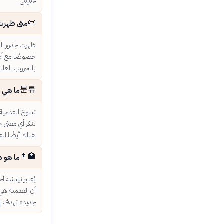
حقيقي.
📜
متى ظهرت 
ظهرت جذور العد
خصوصًا مع أعم
بالحروب العالم
분류
ما هي أ
تتنوع العدمية
تنكر أي معنى ج
هناك أيضًا الع
👨‍🏫
ما هو د
يُعتبر نيتشه أح
أن العدمية هي 
جديدة تهدف إلى 