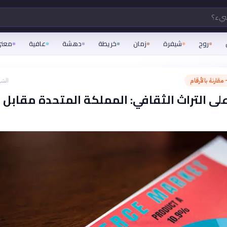
شيء؟
روح
شيفرة
زمان
خريطة
دهشة
عافية
معن
مقارنة بالأرقام
الشه
على التراث الثقافي: المملكة المتحدة مقابل