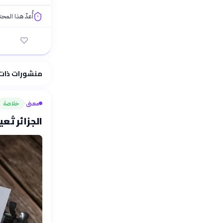
أُعدّ هذا المح
فلسفتنا المعرفية
منشورات ذات
معنى
خلاصة
›
الجزائر تُع