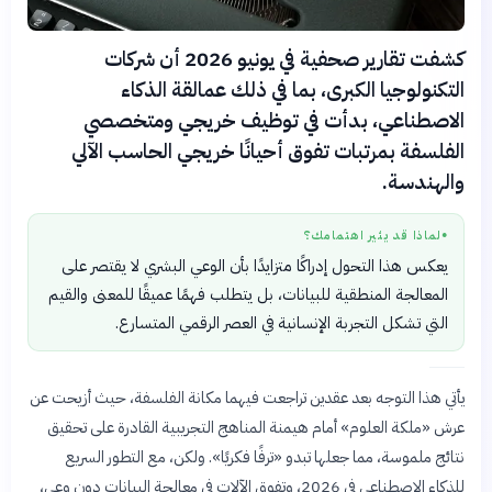
كشفت تقارير صحفية في يونيو 2026 أن شركات
التكنولوجيا الكبرى، بما في ذلك عمالقة الذكاء
الاصطناعي، بدأت في توظيف خريجي ومتخصصي
الفلسفة بمرتبات تفوق أحيانًا خريجي الحاسب الآلي
والهندسة.
لماذا قد يثير اهتمامك؟
●
يعكس هذا التحول إدراكًا متزايدًا بأن الوعي البشري لا يقتصر على
المعالجة المنطقية للبيانات، بل يتطلب فهمًا عميقًا للمعنى والقيم
التي تشكل التجربة الإنسانية في العصر الرقمي المتسارع.
يأتي هذا التوجه بعد عقدين تراجعت فيهما مكانة الفلسفة، حيث أزيحت عن
عرش «ملكة العلوم» أمام هيمنة المناهج التجريبية القادرة على تحقيق
نتائج ملموسة، مما جعلها تبدو «ترفًا فكريًا». ولكن، مع التطور السريع
للذكاء الاصطناعي في 2026، وتفوق الآلات في معالجة البيانات دون وعي،