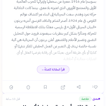
بسويسرا عام 1916، معبرةً عن سخطها وازدرائها للحرب العالمية
الأولى والمجتمع الأوروبي الذي اعتبرته بلا معنى. بينما كانت الدادائية
حركة تمرد وهدم، سعت السريالية إلى البناء عبر اكتشاف عوالم
اللاوعي. في عام 1924، أصدر الشاعر والناقد الفرنسي أندريه بريتون
«البيان السريالي الأول» في باريس، معلنًا بذلك الانطلاقة الرسمية
للحركة، ومتأثرًا بشكل كبير بنظريات سيغموند فرويد حول التحليل
النفسي وتفسير الأحلام واللاشعور. أعلن بريتون أن السريالية هي آلية
نفسية خالصة تهدف إلى التعبير عن العمل الحقيقي للفكر شفهيًا أو
كتابيًا أو بأي طريقة أخرى، بعيدًا عن أي رقابة يفرضها العقل أو أي
اعتبارات جمالية أو أخلاقية.
اقرأ المقالة كاملةً
←
1
معنى
خلاصة
قبل 13 ساعة
›