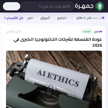
هل تبحث عن شيء؟
تدافع
أسواق
ناس
روح
كل الأقسام
شيفر
آخر تحديث
قبل 4 دقائق
معنى
خلاصة
الشهر الماضي
›
عودة الفلسفة لشركات التكنولوجيا الكبرى في
2026