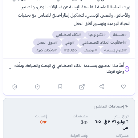
برزت الحاجة الماسة للفلسفة للإجابة عن تساؤلات الوعي، والضمير،
والأخلاق، والمعنى الإنساني، لتشكيل إطار أخلاقي للتعامل مع تحديات
الحياة اليومية وتوسيع آفاق العقل.
فلسفة
تكنولوجيا
ذكاء اصطناعي
أخلاقيات الذكاء الاصطناعي
وعي
سوق العمل
علوم إنسانية
توظيف
2026
شركات كبرى
أُعدّ هذا المحتوى بمساعدة الذكاء الاصطناعي في البحث والصياغة، ودقّقه
وحرّره فريقنا.
إحصاءات المنشور
فلسفتنا المعرفية
·
سياسة الذكاء الاصطناعي
تاريخ النشر
مشاهدات
إعجابات
٦ يوليو ٢٠٢٦ في ٠٦:٥٠
0
1
ص
مشاركات
وقت القراءة