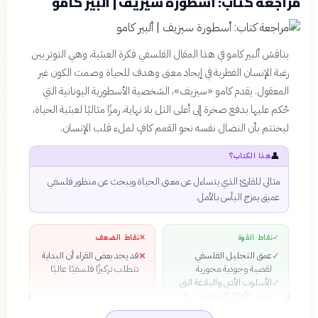
مراجعة كتاب: أسطورة سيزيف | ألبير كامو
يناقش ألبير كامو في هذا المقال الفلسفي فكرة العبثية، وهي التوتر بين
رغبة الإنسان الفطرية في إيجاد معنى وهدف للحياة وصمت الكون غير
المعقول. يقدم كامو «سيزيف»، الشخصية الأسطورية اليونانية التي
حُكم عليها بدفع صخرة إلى أعلى التل بلا نهاية، رمزًا مثاليًا لعبثية الحياة،
ليختتم بأن النضال نفسه نحو القمم كافٍ لملء قلب الإنسان.
👤
هذا الكتاب؟
مثالي للقارئ الذي يتساءل عن معنى الحياة ويبحث عن منظور فلسفي
عميق يمزج اليأس بالأمل.
✓
نقاط القوة
✕
نقاط الضعف
عمق التحليل الفلسفي
قد يجد بعض القراء أن البداية
✕
✓
لقضية وجودية محورية
تتطلب تركيزًا فلسفيًا عاليًا
الأسلوب الأدبي والبلاغة التي
✓
تجعل الأفكار المعقدة سهلة
الاستيعاب