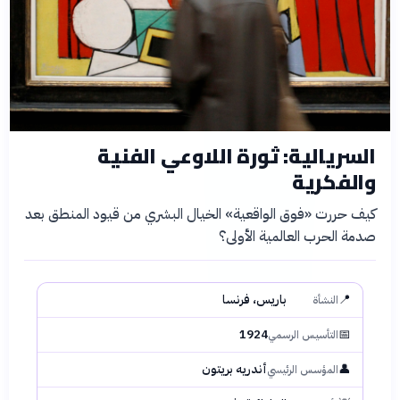
السريالية: ثورة اللاوعي الفنية
والفكرية
كيف حررت «فوق الواقعية» الخيال البشري من قيود المنطق بعد
صدمة الحرب العالمية الأولى؟
📍
باريس، فرنسا
النشأة
1924
📅
التأسيس الرسمي
👤
أندريه بريتون
المؤسس الرئيسي