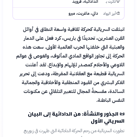
💡
الدادائية، فرويد
تأثرت بـ
🎨
دالي، ماغريت، ميرو
أبرز الرواد
انبثقت السريالية كحركة ثقافية واسعة النطاق في أوائل
القرن العشرين، تحديدًا في باريس، كرد فعل على الدمار
والعبثية التي خلفتها الحرب العالمية الأولى. سعت هذه
الحركة إلى تجاوز الواقع المادي المألوف، والغوص في عوالم
اللاوعي والأحلام كمصدر للإلهام والإبداع. لقد أعلنت
السريالية قطيعة مع العقلانية المفرطة، ودعت إلى تحرير
الفكر البشري من القيود المنطقية والأخلاقية والجمالية
السائدة، مفسحةً المجال للتعبير التلقائي عن مكنونات
النفس الباطنة.
📜
الجذور والنشأة: من الدادائية إلى البيان
السريالي الأول
تطورت السريالية من رحم الحركة الدادائية التي ظهرت في زيوريخ