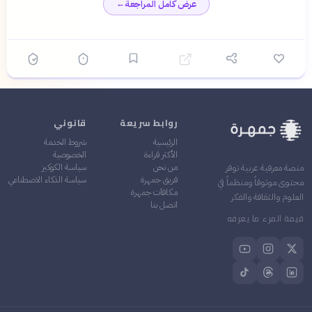
عرض كامل المراجعة
←
القدرة على إلهام القارئ
✓
للتفكير في قيمة الوجود رغم
غياب المعنى المطلق
التأثير المستمر للكتاب على
✓
الفكر الفلسفي والأدبي
روابط سريعة
قانوني
الرئيسية
شروط الخدمة
الأكثر قراءة
الخصوصية
من نحن
سياسة الكوكيز
منصة معرفية عربية توفر
فريق جمهرة
سياسة الذكاء الاصطناعي
محتوى موثوقاً ومنظماً في
مكافآت جمهرة
العلوم والثقافة والفكر
اتصل بنا
قيمة المرء ما يعرفه