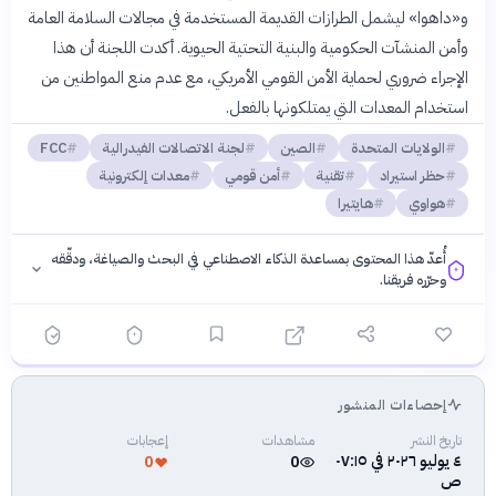
و«داهوا» ليشمل الطرازات القديمة المستخدمة في مجالات السلامة العامة
وأمن المنشآت الحكومية والبنية التحتية الحيوية. أكدت اللجنة أن هذا
الإجراء ضروري لحماية الأمن القومي الأمريكي، مع عدم منع المواطنين من
استخدام المعدات التي يمتلكونها بالفعل.
الولايات المتحدة
الصين
لجنة الاتصالات الفيدرالية
FCC
حظر استيراد
تقنية
أمن قومي
معدات إلكترونية
هواوي
هايتيرا
أُعدّ هذا المحتوى بمساعدة الذكاء الاصطناعي في البحث والصياغة، ودقّقه
وحرّره فريقنا.
إحصاءات المنشور
فلسفتنا المعرفية
·
سياسة الذكاء الاصطناعي
تاريخ النشر
مشاهدات
إعجابات
٤ يوليو ٢٠٢٦ في ٠٧:١٥
0
0
ص