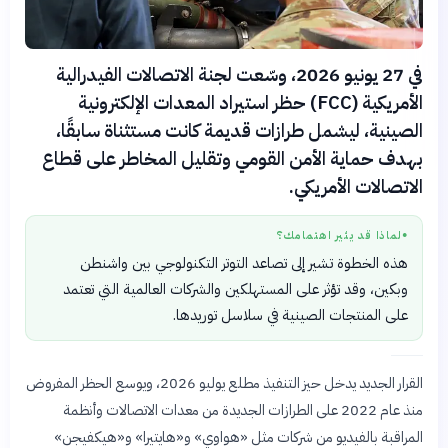
في 27 يونيو 2026، وسّعت لجنة الاتصالات الفيدرالية
الأمريكية (FCC) حظر استيراد المعدات الإلكترونية
الصينية، ليشمل طرازات قديمة كانت مستثناة سابقًا،
بهدف حماية الأمن القومي وتقليل المخاطر على قطاع
الاتصالات الأمريكي.
لماذا قد يثير اهتمامك؟
●
هذه الخطوة تشير إلى تصاعد التوتر التكنولوجي بين واشنطن
وبكين، وقد تؤثر على المستهلكين والشركات العالمية التي تعتمد
على المنتجات الصينية في سلاسل توريدها.
القرار الجديد يدخل حيز التنفيذ مطلع يوليو 2026، ويوسع الحظر المفروض
منذ عام 2022 على الطرازات الجديدة من معدات الاتصالات وأنظمة
المراقبة بالفيديو من شركات مثل «هواوي» و«هايتيرا» و«هيكفيجن»