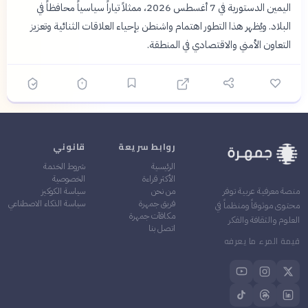
اليمين الدستورية في 7 أغسطس 2026، ممثلاً تياراً سياسياً محافظاً في
البلاد. ويُظهر هذا التطور اهتمام واشنطن بإحياء العلاقات الثنائية وتعزيز
التعاون الأمني والاقتصادي في المنطقة.
روابط سريعة
قانوني
الرئيسية
شروط الخدمة
الأكثر قراءة
الخصوصية
من نحن
سياسة الكوكيز
منصة معرفية عربية توفر
فريق جمهرة
سياسة الذكاء الاصطناعي
محتوى موثوقاً ومنظماً في
مكافآت جمهرة
العلوم والثقافة والفكر
اتصل بنا
قيمة المرء ما يعرفه