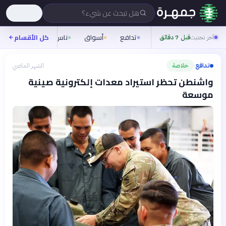
هل تبحث عن شيء؟
تدافع
أسواق
ناس
روح
كل الأقسام
شيفر
آخر تحديث
قبل 7 دقائق
تدافع
خلاصة
الشهر الماضي
›
واشنطن تحظر استيراد معدات إلكترونية صينية
موسعة