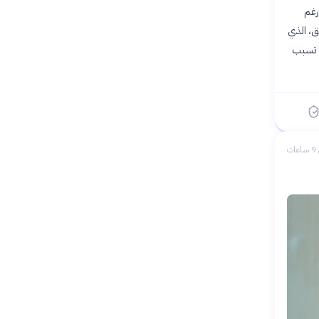
رغم
، الذي
ا تسبب
ات