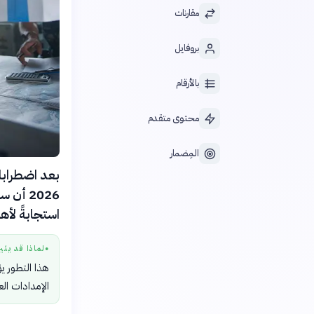
مقارنات
بروفايل
بالأرقام
محتوى متقدم
المِضمار
2026 أ
استجابةً لأه
لماذا قد يثي
●
هذا التطور ي
الإمدادات الع