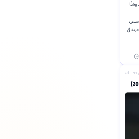
فطي، وفقًا
 مسعى
زنة في
عة