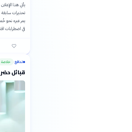
يأتي هذا الإعلان
تحذيرات سابقة 
يمر عبره نحو خُم
في اضطرابات اقتص
تدافع
خلاصة
›
قبائل حضر