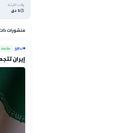
وقت القراءة
1 دق
منشورات ذات
تدافع
خلاصة
›
إيران تتجه