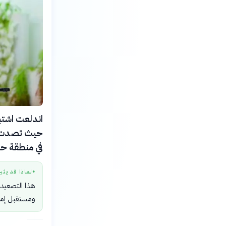
حيث تصدت ق
في منطقة ح
لماذا قد يثي
●
هذا التصعيد 
ومستقبل إمدا