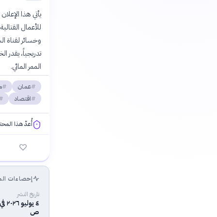
للأعمال القتالي
تدريجياً، يقدر ا
الممر المائي.
عمان
م
اقتصاد
أُعدّ هذا المح
فلسفتنا المعرفية
إحصاءات الم
تاريخ النشر
ص