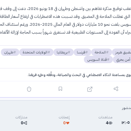
يأتي هذا الإعلان عقب توقيع مذكرة تفاهم بين واشنطن وطهران في 18 يونيو 2026، 
ة التي عطلت الملاحة في المضيق. وقد تسببت هذه الاضطرابات في ارتفاع أسعار الطاقة
وخسائر لقناة السويس بلغت نحو 10 مليارات دولار في العام المالي 2025-2026. ورغم 
لخبراء أن العودة إلى المستويات الطبيعية قد تستغرق شهوراً بسبب الحاجة لإزالة الألغا
ضيق هرمز
الملاحة
فرنسا
بريطانيا
الولايات المتحدة
طهران
أمن بحري
قناة السويس
توى بمساعدة الذكاء الاصطناعي في البحث والصياغة، ودقّقه وحرّره فريقنا.
·
سياسة الذكاء الاصطناعي
نشور
مشاهدات
إعجابات
مشاركات
٤ يوليو ٢٠٢٦ في ١٢:٠٥
0
0
4