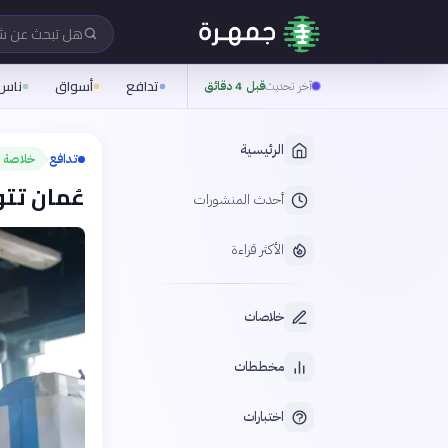
هل تبحث عن 
تدافع
أسواق
ناس
آخر تحديث
قبل 4 دقائق
الرئيسية
تدافع
خلاصة
›
عُمان تت
أحدث المنشورات
الأكثر قراءة
خلاصات
مخططات
اختبارات