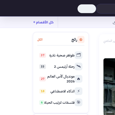
ى
كل الأقسام
رائج
الكل
ر الماضي
🗂️
ظواهر صحية نادرة
37
🛰️
رحلة أرتيمس 2
33
مونديال كأس العالم
🔥
27
2026
⚡
الذكاء الاصطناعي
18
🎯
فلسفات لترتيب الحياة
6