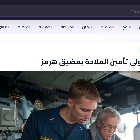
شيء؟
روح
شيفرة
زمان
خريطة
دهشة
عافية
معن
الشه
ولى تأمين الملاحة بمضيق هرمز