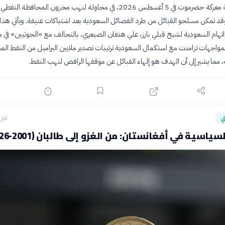
فجرت السعودية معركة حضرموت في 5 أغسطس 2026، في محاولة لنهب مخزون المحافظة الن
قد تمكن مسلحو القبائل من طرد الفصائل السعودية بعد اشتباكات عنيفة. ويأتي هذا
تهام السعودية لشيخ قبلي بارز، علي هتفان الصيعري، بالتحالف مع «الحوثيين» في
المواجهات تزامنت مع استكمال السعودية ترتيبات تصدير ملايين البراميل من النفط المخ
 مما يشير إلى أن الهدف هو إلهاء القبائل عن موقفها الرافض لنهب النفط.
ي
قبل 11 سا
ياسية في أفغانستان: من الغزو إلى طالبان (2001-2026)