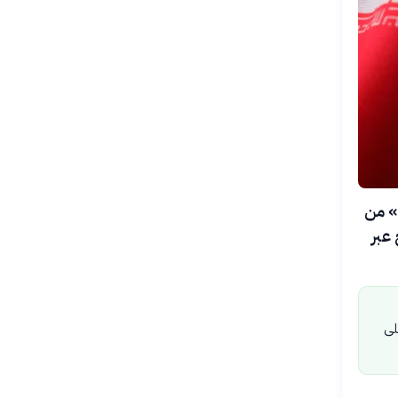
نهائية» من
عبر
لى