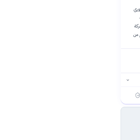
دعت إلى وقف فوري
استئناف الحركة
م من