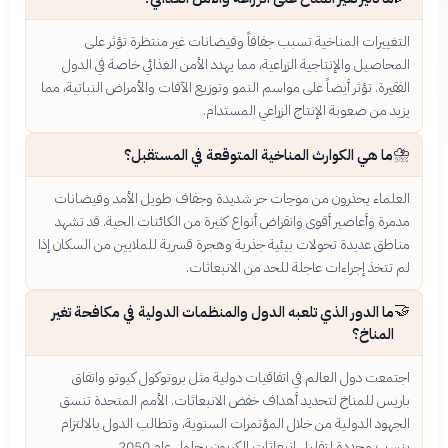
التغييرات المناخية تسبب جفافاً وفيضانات غير منتظرة تؤثر على
المحاصيل والإنتاجية الزراعية، مما يهدد الأمن الغذائي خاصة في الدول
الفقيرة. تؤثر أيضاً على مواسم النمو وتوزيع الآفات والأمراض النباتية، مما
يزيد من صعوبة الإنتاج الزراعي المستدام.
⛈️
ما هي الكوارث المناخية المتوقعة في المستقبل؟
العلماء يحذرون من موجات حر شديدة وجفاف طويل الأمد وفيضانات
مدمرة وأعاصير أقوى وانقراض أنواع كثيرة من الكائنات الحية. قد تشهد
مناطق عديدة تحولات بيئية جذرية وهجرة قسرية للملايين من السكان إذا
لم تتخذ إجراءات عاجلة للحد من الانبعاثات.
🤝
ما الدور الذي تلعبه الدول والمنظمات الدولية في مكافحة تغير
المناخ؟
اجتمعت دول العالم في اتفاقيات دولية مثل بروتوكول كيوتو واتفاق
باريس للمناخ لتحديد أهداف خفض الانبعاثات. الأمم المتحدة تنسق
الجهود الدولية من خلال المؤتمرات السنوية، وتطالب الدول بالالتزام
بنسب محددة لتقليل انبعاثات الكربون بحلول عام 2050.