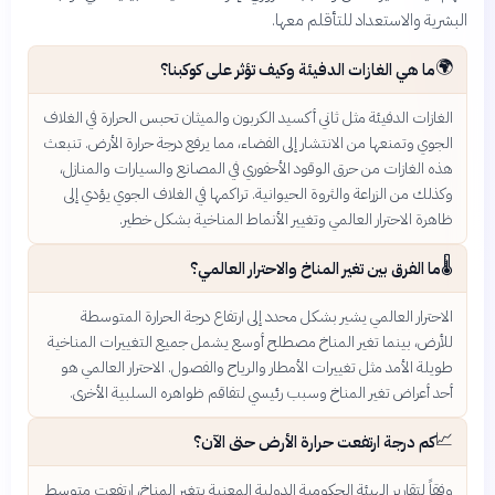
البشرية والاستعداد للتأقلم معها.
🌍
ما هي الغازات الدفيئة وكيف تؤثر على كوكبنا؟
الغازات الدفيئة مثل ثاني أكسيد الكربون والميثان تحبس الحرارة في الغلاف
الجوي وتمنعها من الانتشار إلى الفضاء، مما يرفع درجة حرارة الأرض. تنبعث
هذه الغازات من حرق الوقود الأحفوري في المصانع والسيارات والمنازل،
وكذلك من الزراعة والثروة الحيوانية. تراكمها في الغلاف الجوي يؤدي إلى
ظاهرة الاحترار العالمي وتغيير الأنماط المناخية بشكل خطير.
🌡️
ما الفرق بين تغير المناخ والاحترار العالمي؟
الاحترار العالمي يشير بشكل محدد إلى ارتفاع درجة الحرارة المتوسطة
للأرض، بينما تغير المناخ مصطلح أوسع يشمل جميع التغييرات المناخية
طويلة الأمد مثل تغييرات الأمطار والرياح والفصول. الاحترار العالمي هو
أحد أعراض تغير المناخ وسبب رئيسي لتفاقم ظواهره السلبية الأخرى.
📈
كم درجة ارتفعت حرارة الأرض حتى الآن؟
وفقاً لتقارير الهيئة الحكومية الدولية المعنية بتغير المناخ، ارتفعت متوسط