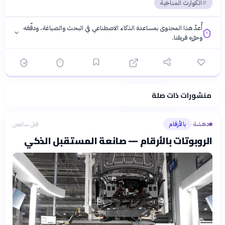
الكوارث المناخية
أُعدّ هذا المحتوى بمساعدة الذكاء الاصطناعي في البحث والصياغة، ودقّقه
وحرّره فريقنا.
منشورات ذات صلة
فلسفتنا المعرفية
·
سياسة الذكاء الاصطناعي
دهشة
بالأرقام
قبل ساعتين
›
الروبوتات بالأرقام — صانعة المستقبل الذكي