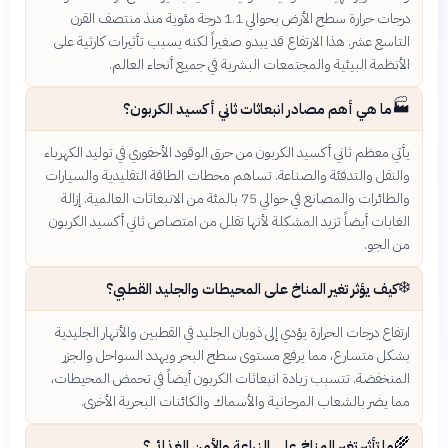
درجات حرارة سطح الأرض بحوالي 1.1 درجة مئوية منذ منتصف القرن
التاسع عشر. هذا الارتفاع قد يبدو صغيراً لكنه يسبب تأثيرات كارثية على
الأنظمة البيئية والمجتمعات البشرية في جميع أنحاء العالم.
🏭
ما هي أهم مصادر انبعاثات ثاني أكسيد الكربون؟
يأتي معظم ثاني أكسيد الكربون من حرق الوقود الأحفوري في توليد الكهرباء
والنقل والتدفئة والصناعة. تساهم محطات الطاقة التقليدية والسيارات
والطائرات والمصانع في حوالي 75 بالمئة من الانبعاثات العالمية. إزالة
الغابات أيضاً تزيد المشكلة لأنها تقلل من امتصاص ثاني أكسيد الكربون
من الجو.
❄️
كيف يؤثر تغير المناخ على المحيطات والجليد القطبي؟
ارتفاع درجات الحرارة يؤدي إلى ذوبان الجليد في القطبين والأنهار الجليدية
بشكل متسارع، مما يرفع مستوى سطح البحر ويهدد السواحل والجزر
المنخفضة. تتسبب زيادة انبعاثات الكربون أيضاً في تحمض المحيطات،
مما يضر بالشعاب المرجانية والأسماك والكائنات البحرية الأخرى.
🌾
ما تأثير تغير المناخ على الزراعة والأمن الغذائي؟