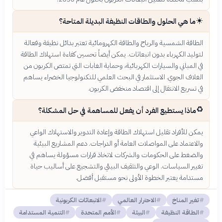
☀️
ما هي الحلول والطاقات النظيفة البديلة المتاحة؟
الطاقة الشمسية والرياح والطاقة الكهرومائية تعتبر بدائل نظيفة وفعالة
لتوليد الكهرباء بدون انبعاثات. يمكن أيضاً تحسين كفاءة استهلاك الطاقة
في المباني والسيارات الكهربائية، وحماية الغابات التي تمتص الكربون من
الغلاف الجوي. الاستثمار في البحث العلمي للتكنولوجيا الخضراء يساهم
في تسريع الانتقال إلى اقتصاد منخفض الكربون.
♻️
ماذا يستطيع الفرد أن يفعل للمساهمة في حل المشكلة؟
يمكن للأفراد تقليل استهلاك الطاقة وإعادة التدوير والاستهلاك الواعي
والاعتماد على المواصلات العامة أو الدراجات. دعم المشاريع البيئية
والضغط على الحكومات والشركات لاتخاذ قرارات مسؤولة يساهم في
تغيير السياسات. الوعي والتثقيف البيئي والتشجيع على أساليب حياة
مستدامة يعتبر الخطوة الأولى نحو مستقبل أفضل.
تغير المناخ
الاحترار العالمي
الانبعاثات الكربونية
الطاقة النظيفة
البيئة
الأمم المتحدة
التنمية المستدامة