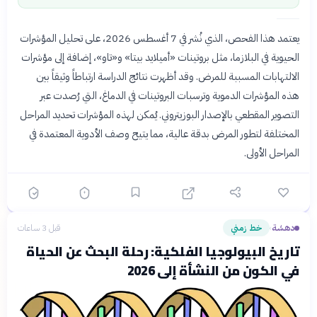
يعتمد هذا الفحص، الذي نُشر في 7 أغسطس 2026، على تحليل المؤشرات
الحيوية في البلازما، مثل بروتينات «أميلايد بيتا» و«تاو»، إضافة إلى مؤشرات
الالتهابات المسببة للمرض. وقد أظهرت نتائج الدراسة ارتباطاً وثيقاً بين
هذه المؤشرات الدموية وترسبات البروتينات في الدماغ، التي رُصدت عبر
التصوير المقطعي بالإصدار البوزيتروني. يُمكن لهذه المؤشرات تحديد المراحل
المختلفة لتطور المرض بدقة عالية، مما يتيح وصف الأدوية المعتمدة في
المراحل الأولى.
دهشة
خط زمني
قبل 3 ساعات
›
تاريخ البيولوجيا الفلكية: رحلة البحث عن الحياة
في الكون من النشأة إلى 2026