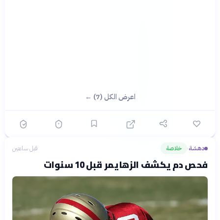
اعرض الكل (7) ←
دهشة
خلاصة
قبل ساعتين
›
فحص دم يكشف الزهايمر قبل 10 سنوات