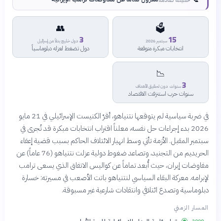
👥
🗳️
3
15
سبتمبر 2026
دول خليج بدلاً من إسرائيل
انتخابات مبكرة متوقعة
دول تضغط لعزله دبلوماسياً
📉
3
سنوات دون تحقيق الأهداف
سنوات حرب استنزفت الاقتصاد
في ضربة سياسية لم يتوقعها نتنياهو، أقرّ الكنيست الإسرائيلي في 21 مايو
2026 بدء إجراءات حل نفسه، معلناً اقتراب انتخابات مبكرة قد تُجرى في
سبتمبر المقبل. الأزمة تأتي وسط انهيار الائتلاف الحاكم بسبب قضية إعفاء
الحريديم من التجنيد، وتصاعد ضغوط دولية عزلت نتنياهو (76 عاماً) عن
مفاوضات إيران، حيث أُبعد تماماً عن كواليس الاتفاق الذي يسعى ترامب
لإبرامه. معركة البقاء السياسي لنتنياهو باتت الأصعب في مسيرته: خسارة
دبلوماسية وتصدع ائتلافي وانتقادات شارعية غير مسبوقة.
المسار الزمني