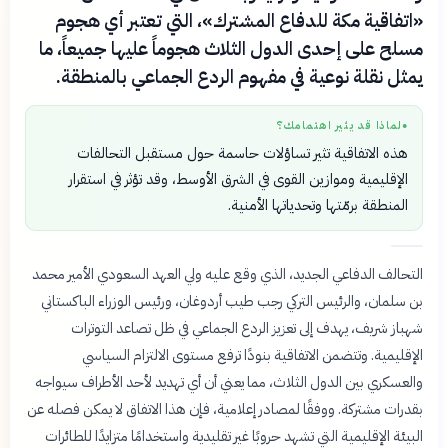
«اتفاقية مكة للدفاع المشترك»، التي تعتبر أي هجوم
مسلح على إحدى الدول الثلاث هجوماً عليها جميعاً، ما
يمثل نقلة نوعية في مفهوم الردع الجماعي بالمنطقة.
لماذا قد يثير اهتمامك؟
●
هذه الاتفاقية تثير تساؤلات حاسمة حول مستقبل التحالفات
الإقليمية وموازين القوى في الشرق الأوسط، وقد تؤثر في استقرار
المنطقة برمّتها وتحدياتها الأمنية.
التحالف الدفاعي الجديد، الذي وقع عليه ولي العهد السعودي الأمير محمد
بن سلمان، والرئيس التركي رجب طيب أردوغان، ورئيس الوزراء الباكستاني
شهباز شريف، يهدف إلى تعزيز الردع الجماعي في ظل تصاعد التوترات
الإقليمية. وتتضمن الاتفاقية بنودًا ترفع مستوى الالتزام السياسي
والعسكري بين الدول الثلاث، مما يعني أن أي تهديد لأحد الأطراف سيواجه
بقدرات مشتركة. ووفقًا لمصادر إعلامية، فإن هذا الاتفاق لا يمكن فصله عن
البيئة الإقليمية التي تشهد حروبًا غير تقليدية واستخدامًا متزايدًا للطائرات