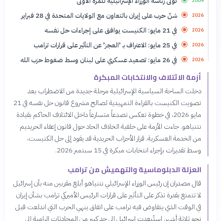
تولى رئاسة الوزراء الإسرائيلية للمرة الأولى
2009
شنّ حرب على إيران بالتعاون مع الولايات المتحدة في 28 فبراير
2026
في 21 مايو: الكنيست يوافق على إجراءات حل نفسه
2026
في 25 مايو: الاعتراف بـ 'العجز' عن التأثير على قرارات ترامب
2026
في 26 مايو: تصعيد عسكري على لبنان وسط ضغوط حزب الله
2026
أزمة الائتلاف والانتخابات المبكرة
دخلت الساحة السياسية الإسرائيلية مرحلة جديدة من الاضطراب بعد
تصويت الكنيست بالقراءة التمهيدية لصالح مشروع قانون حل نفسه في 21
مايو 2026، في خطوة تعكس تصدعاً متسارعاً داخل الائتلاف الحاكم بقيادة
نتنياهو. جاءت الأزمة على خلفية الخلاف الحاد حول قانون إعفاء الحريديم
من الخدمة العسكرية. قرار الأحزاب الحريدية قد يقود إلى حل الكنيست،
وسط تقديرات بإجراء انتخابات مبكرة في 15 سبتمبر 2026.
العزلة الدبلوماسية والتهميش من ترامب
قال مصدران إن رئيس الوزراء الإسرائيلي نتنياهو أبلغ مقربين منه بأن إسرائيل
لا تتمتع بقدرة تذكر على التأثير على قرارات الرئيس الأميركي ترامب بشأن إيران
في الوقت الذي يتفاوض فيه ترامب على اتفاق ينهي الحرب التي اندلعت قبل
نحو ثلاثة أشهر. استُبعدت إسرائيل إلى حد كبير من المحادثات الرامية إلى