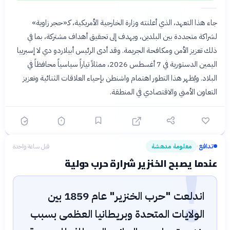
جاء هذا التعهد، الذي أعلنته وزارة الخارجية الأمريكية، كـ«حجر زاوية»
لشراكة متجددة بين البلدين، ويهدف إلى تحقيق أهداف مشتركة، بما في
ذلك تعزيز الأمن ومكافحة الجريمة. وقد أدى الرئيس أبيلاردو دي لا إسبرييا
اليمين الدستورية في 7 أغسطس 2026، ممثلاً تياراً سياسياً محافظاً في
البلاد. ويُظهر هذا التطور اهتمام واشنطن بإحياء العلاقات الثنائية وتعزيز
التعاون الأمني والاقتصادي في المنطقة.
!
تدافع
معلومة مدهشة
قبل ساعة واحدة
›
عندما يصبح الخنزير شرارة حرب دولية
اندلعت "حرب الخنزير" عام 1859 بين
الولايات المتحدة وبريطانيا العظمى بسبب