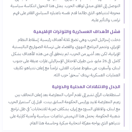
التوصل إلى اتفاق مبدئي لوقف الحرب. يمثل هذا التحول انتكاسة سياسية
محرجة لنتنياهو، الذي طالما قدم نفسه باعتباره السياسي القادر على فهم
ترامب والتأثير عليه.
فشل الأهداف العسكرية والتوترات الإقليمية
دخلت إسرائيل الحرب وهي تضع ثلاثة أهداف رئيسية: إسقاط النظام
الإيراني، وتدمير البرنامج النووي، والقضاء على ترسانة الصواريخ الباليستية
الإيرانية، لكن بعد أشهر من الحرب، لم يتحقق أي من هذه الأهداف بشكل
كامل. في 26 مايو، شن طيران الاحتلال الإسرائيلي غارات عنيفة على جنوب
لبنان، وأسفرت عن سقوط عشرات القتلى، تزامناً مع إعلان نتنياهو تكثيف
العمليات العسكرية بهدف 'سحق' حزب الله.
الجدل والانتقادات المحلية والدولية
استطلاعات الرأي تشير إلى تقدم أحزاب المعارضة بعد إعلان التحالف بين
زعيم المعارضة لابيد ورئيس الحكومة السابق بينت. قيل إن 'استمرار الحرب
مع لبنان، والاتفاق السيئ مع إيران، يشكلان ضربة للانتخابات' في ظل تراجع
شعبية الحكومة. يحمل هذا التهميش تداعيات سياسية وأمنية كارثية على
نتنياهو الذي يواجه معركة انتخابية مبكرة وحاسمة هذا العام.