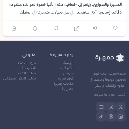
المسيرة والصواريخ. ويُنظر إلى «اتفاقية مكة» بأنها خطوة نحو بناء منظومة
دفاعية إسلامية أكثر استقلالية، في ظل تحولات متسارعة في المنطقة.
روابط سريعة
قانوني
الرئيسية
شروط الخدمة
الأكثر قراءة
الخصوصية
من نحن
سياسة الكوكيز
منصة معرفية عربية توفر
فريق جمهرة
سياسة الذكاء الاصطناعي
محتوى موثوقاً ومنظماً في
مكافآت جمهرة
العلوم والثقافة والفكر
اتصل بنا
قيمة المرء ما يعرفه