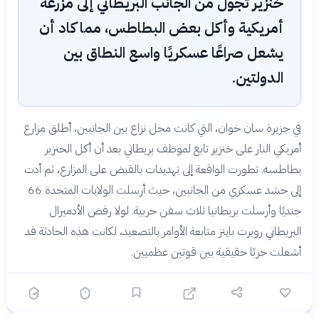
خنزير تجول من الجانب البريطاني إلى مزرعة
أمريكية وأكل بعض البطاطس، مما كاد أن
يشعل صراعًا عسكريًا واسع النطاق بين
الدولتين.
في جزيرة سان خوان، التي كانت محل نزاع بين الجانبين، أطلق مزارع
أمريكي النار على خنزير تابع لموظف بريطاني بعد أن أكل الخنزير
بطاطسه. تطورت الواقعة إلى تهديدات بالقبض على المزارع، ثم أدت
إلى حشد عسكري من الجانبين، حيث أرسلت الولايات المتحدة 66
جنديًا وأرسلت بريطانيا ثلاث سفن حربية. لولا رفض الأدميرال
البريطاني روبرت باينز متابعة الأوامر بالتصعيد، لكانت هذه الحادثة قد
أشعلت حربًا حقيقية بين قوتين عظميين.