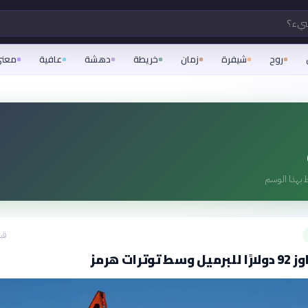
شيء؟
روح
شيفرة
زمان
خريطة
دهشة
عافية
معن
 بهذا الوسم
قبل 18
وترات هرمز