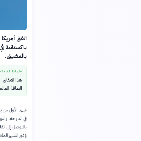
باكستانية ف
بالمضيق.
لماذا قد يثي
●
هذا الاتفاق ا
الطاقة العال
في الدوحة، والت
وُقع الشهر الما