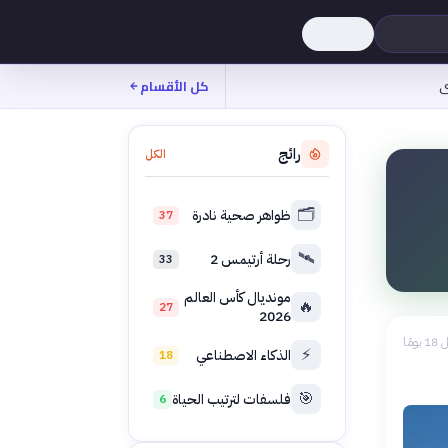
ى
كل الأقسام
رائج
الكل
🗂️
ظواهر صحية نادرة
37
🛰️
رحلة أرتيمس 2
33
مونديال كأس العالم
🔥
27
2026
 يومًا
⚡
الذكاء الاصطناعي
18
🎯
فلسفات لترتيب الحياة
6