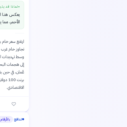
لماذا قد يثي
●
يعكس هذا الا
الأحمر، مما 
وسط تهديدات الر
إلى هجمات البحر
عُمان، في حين ب
برنت 0
الاقتصادي.
تدافع
بالأرقام
›