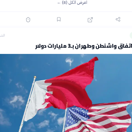
اعرض الكل (8) ←
الشه
 واشنطن وطهران بـ3 مليارات دولار