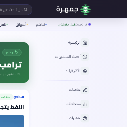
هل تبحث عن 
تدافع
أسواق
ناس
آخر تحديث
قبل دقيقتين
الرئيسية
🏷️ وسم
أحدث المنشورات
ترامب
الأكثر قراءة
20
منشور مرتبط
خلاصات
تدافع
خلاصة
›
مخططات
النفط يتجاوز 92 دولارًا للبرميل وسط ت
اختبارات