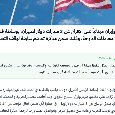
اتفق أمريكا وإيران مبدئياً على الإفراج عن 3 مليارات دولار لطهران، بوس
ي محادثات الدوحة، وذلك ضمن مذكرة تفاهم سابقة لوقف التص
ر اهتمامك؟
لمالي يمثل تطورًا مهمًا في جهود تخفيف التوترات الإقليمية، وقد يؤثر على استقرار أ
مية التي تأثرت مؤخراً بضربات متبادلة قرب مضيق هرمز.
شهد الأول من يوليو 2026، إشادة الرئيس الأميركي دونالد ترامب بالتقدم في المحادثات غير المباشرة 
ي تركزت على مضيق هرمز ونزع السلاح النووي. وقد أفادت مصادر للعربية والحدث، الأر
بالتوصل إلى اتفاق مبدئي ل
ضي لوقف الحرب وإعادة فتح مضيق هرمز. وتتواصل المشاورات لترجمة مذكرة التفاهم