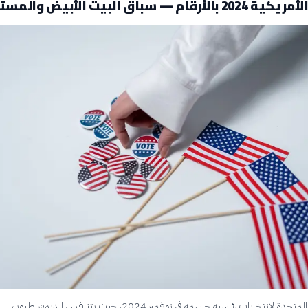
ام — سباق البيت الأبيض والمستقبل
تستعد الولايات المتحدة لانتخابات رئاسية حاسمة في نوفمبر 2024، حيث يتنافس الديمقراطيون