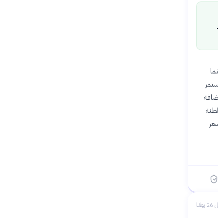
يصل إلى 92.05 دولارًا في 22 يوليو 2026، بينما
لمستمر
إضافة
لطنة
سعر
 يومًا