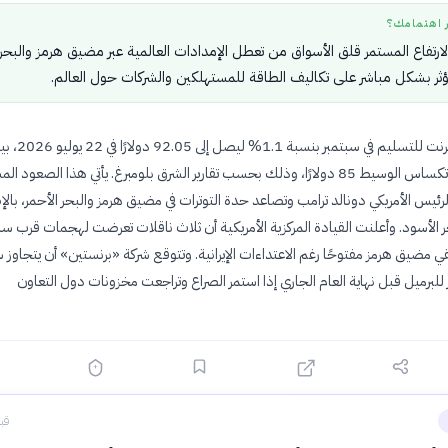
ر اهتمامك؟
رتفاع المستمر قلق الأسواق من تعطل الإمدادات العالمية عبر مضيق هرمز والبحر
يؤثر بشكل مباشر على تكاليف الطاقة للمستهلكين والشركات حول العالم.
ارتفع سعر خام برنت للتسليم في سبتمبر بنسبة 1.1% ل
تجاوز خام غرب تكساس الوسيط 85 دولارًا، وذلك بحسب تقارير الشرق بلومبرغ. يأتي هذا الصعود ا
ئيس الأمريكي دونالد ترامب وتصاعد حدة التوترات في مضيق هرمز والبحر الأحمر، بال
 الأسود. وأعلنت القيادة المركزية الأمريكية أن ثلاث ناقلات تعرضت لهجمات قرب س
قي مضيق هرمز مفتوحًا رغم الاعتداءات الإيرانية. وتتوقع شركة «برنستين» أن يتجاوز 
10 دولار للبرميل قبل نهاية العام الجاري إذا استمر الصراع وتراجعت مخزونات دول التعاون
قبل 26