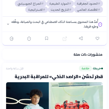
الحدود الجغرافية
الموارد الطبيعية
الصراع الجيوسياسي
الاقتصاد العالمي
التاريخ الحديث
الاستراتيجية
أُعدّ هذا المحتوى بمساعدة الذكاء الاصطناعي في البحث والصياغة، ودقّقه
وحرّره فريقنا.
منشورات ذات صلة
فلسفتنا المعرفية
·
سياسة الذكاء الاصطناعي
خريطة
خلاصة
قبل ساعة واحدة
›
قطر تدشن «الراصد الذكي» للمراقبة البحرية