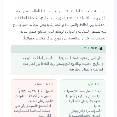
موسوعة تاريخية شاملة تتتبع تطور صناعة النفط العالمية من الحفر
الأول في بنسلفانيا عام 1859 وحتى حرب الخليج، مكتشفة العلاقات
المعقدة بين الطاقة والسياسة والقوة. يقدم يرغن سرداً ملحمياً ينسج
فيه قصص الشركات والدول والزعماء الذين شكلوا مصير العالم
الحديث من خلال المنافسة على موارد طاقة مختلفة جغرافياً.
👤
هذا الكتاب؟
مثالي لمن يريد فهم عميقاً للجغرافيا السياسية والعلاقات الدولية
والتاريخ الحديث، وللقارئ الذي يسعى لربط النقاط بين الصراعات
العالمية والموارد الجغرافية
✓
نقاط القوة
✕
نقاط الضعف
بحث شامل يمتد 10 سنوات
طول الكتاب قد يحتاج قارئاً
✕
✓
مع مصادر أرشيفية وحكومية
صبوراً نظراً لكثافة المعلومات
غنية جداً يضفي مصداقية
التركيز على الجانب
✕
عالية
الاقتصادي-السياسي يأتي على
أسلوب سرد درامي يجعل
حساب المناقشة المستفيضة
✓
التاريخ الاقتصادي مشوقاً
للأثر البيئي