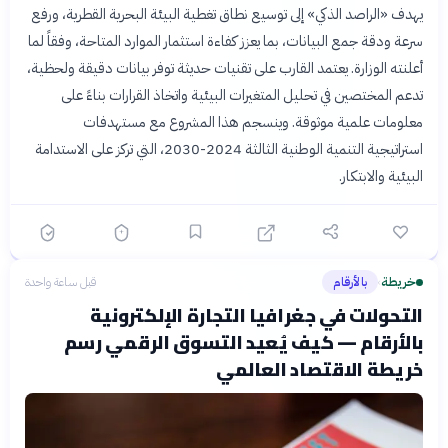
يهدف «الراصد الذكي» إلى توسيع نطاق تغطية البيئة البحرية القطرية، ورفع
سرعة ودقة جمع البيانات، بما يعزز كفاءة استثمار الموارد المتاحة، وفقاً لما
أعلنته الوزارة. يعتمد القارب على تقنيات حديثة توفر بيانات دقيقة ولحظية،
تدعم المختصين في تحليل المتغيرات البيئية واتخاذ القرارات بناءً على
معلومات علمية موثوقة. وينسجم هذا المشروع مع مستهدفات
استراتيجية التنمية الوطنية الثالثة 2024-2030، التي تركز على الاستدامة
البيئية والابتكار.
خريطة
بالأرقام
قبل ساعة واحدة
›
التحولات في جغرافيا التجارة الإلكترونية
بالأرقام — كيف يُعيد التسوق الرقمي رسم
خريطة الاقتصاد العالمي