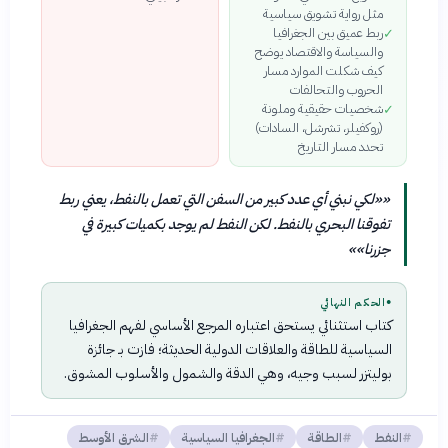
مثل رواية تشويق سياسية
ربط عميق بين الجغرافيا
✓
والسياسة والاقتصاد يوضح
كيف شكلت الموارد مسار
الحروب والتحالفات
شخصيات حقيقية وملونة
✓
(روكفيلر، تشرشل، السادات)
تحدد مسار التاريخ
«
«لكي نبني أي عدد كبير من السفن التي تعمل بالنفط، يعني ربط
تفوقنا البحري بالنفط. لكن النفط لم يوجد بكميات كبيرة في
جزرنا»
»
●
الحكم النهائي
كتاب استثنائي يستحق اعتباره المرجع الأساسي لفهم الجغرافيا
السياسية للطاقة والعلاقات الدولية الحديثة؛ فازت بـ جائزة
بوليتزر لسبب وجيه، وهي الدقة والشمول والأسلوب المشوق.
النفط
الطاقة
الجغرافيا السياسية
الشرق الأوسط