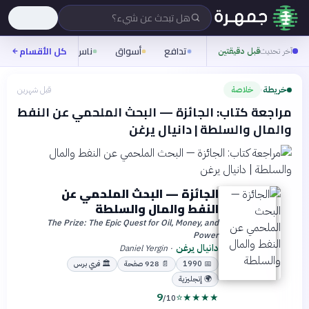
هل تبحث عن شيء؟
تدافع
أسواق
ناس
روح
كل الأقسام
شيفر
آخر تحديث
قبل دقيقتين
خريطة
خلاصة
قبل شهرين
›
مراجعة كتاب: الجائزة — البحث الملحمي عن النفط
والمال والسلطة | دانيال يرغن
الجائزة — البحث الملحمي عن
النفط والمال والسلطة
The Prize: The Epic Quest for Oil, Money, and
Power
دانيال يرغن
Daniel Yergin
·
📅
1990
📄
928
صفحة
🏛
فري برس
🌍
إنجليزية
9
⭐
★
★
★
★
/10