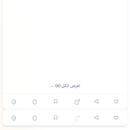
؟
اعرض الكل (8) ←
🔴 صعب
🎯
6
سؤال
ابدأ ←
اختيار متعدد
خريطة
قبل 7 ساعات
خرائط النزاعات المسلحة: تحليل ديناميكيات الصراع