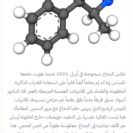
عكس الدماغ شيخوخته في أبريل 2026 عندما طورت جامعة
تكساس إيه آند إم بخاخاً أنفياً قادراً على استعادة القدرات الذاكرية
المفقودة والقضاء على الالتهابات العصبية المرتبطة بالعمر. قاد الدكتور
أشوك شيتي فريقاً بحثياً طوّر علاجاً غير جراحي يستهدف الالتهاب
المزمن الهادئ الذي ينهش خلايا الدماغ مع مرور السنين. المفاجأة
هنا ليست الفكرة نفسها، بل التنفيذ: حويصلات خارج الخلوية تُرسل
عبر الأنف مباشرة إلى الدماغ، معكوسة عقوداً من الضرر الحتمي. هذا