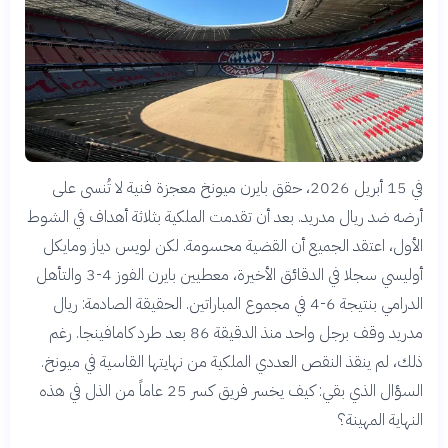
في 15 أبريل 2026، حقق بايرن ميونخ معجزة فنية لا تُنسى على
أرضه ضد ريال مدريد. بعد أن تقدمت الملكية بثلاثة أهداف في الشوط
الأول، اعتقد الجميع أن القضية محسومة. لكن لويس دياز ومايكل
أوليسي سجلا في الدقائق الأخيرة، معطيين بايرن الفوز 4-3 والتأهل
الدرامي بنتيجة 6-4 في مجموع المباراتين. الحقيقة الصادمة: ريال
مدريد وقف برجل واحد منذ الدقيقة 86 بعد طرد كامافينجا. رغم
ذلك، لم ينقذ النقص العددي الملكية من نهايتها القاسية في ميونخ.
السؤال الذي بقي: كيف يخسر فريق كسر 25 عاماً من الذل في هذه
النهاية المهينة؟