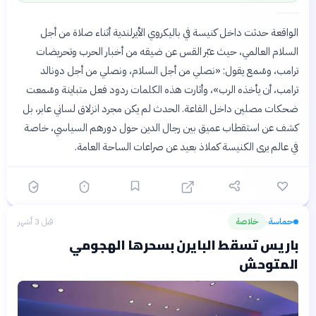
الواقعة حدثت داخل كنيسة في باليكروي الأيرلندية أثناء صلاة من أجل
السلام العالمي، حيث عبّر القس عن ضيقه من أخبار الحرب وتحريضات
ترامب، وسُمع يقول: «نصلي من أجل السلام، ونصلي من أجل دونالد
ترامب، أن يأخذه الرب»، وأثارت هذه الكلمات ردود فعل متباينة وسُمعت
ضحكات مصلين داخل القاعة. الحدث لم يكن مجرد انزلاق لساني عابر، بل
كشف عن استقطاب عميق بين رجال الدين حول دورهم السياسي، خاصة
في عالم يرى الكنيسة كملاذ بعيد عن صراعات الساحة العامة.
حماسة
خلاصة
قبل 3 أشهر
›
باريس تسقط البايرن بسحرها الهجومي
المتوحش