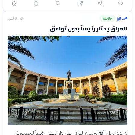
تدافع
خلاصة
قبل 3 أشهر
›
العراق يختار رئيساً بدون توافق
في 11 أبريل، أقرّ البرلمان العراقي على نزار آميدي رئيساً للجمهورية