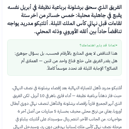
الفريق الذي سحق برشلونة برباعية نظيفة في أبريل نفسه
يقبع في جاهلية محلية: خمس خسائر من آخر ستة
لقاءات قبل نهائي كأس الملك الليلة. أتلتيكو مدريد يواجه
تناقضاً حاداً بين ألقه الأوروبي وذله المحلي.
لماذا قد يثير اهتمامك؟
●
هذا التناقض لا يعني المتابع بالأرقام فحسب، بل بسؤال جوهري:
هل يقدر الفريق على خلع قناع واحد من اثنين — العملاق أم
الضائع؟ الإجابة الليلة قد تحدد موسماً كاملاً.
أتلتيكو مدريد تأهل للمباراة النهائية بعد إقصاء برشلونة في نصف النهائي،
حيث فاز ذهاباً برباعية نظيفة — أداء قاري باهر في 10 أبريل. لكن الفريق
الذي أبهر الجميع قارياً بإقصاء برشلونة والتأهل لنصف نهائي دوري أبطال
أوروبا، يعاني من ترنح محلي مخيف بخسارة 5 مباريات من أصل آخر 6
مواجهات. من الجانب الآخر، انتصر ريال سوسيداد على أتلتيك بيلباو في
مرحلة نصف نهائي كأس ملك إسبانيا بهدفين دون رد، وسيدخل النهائي