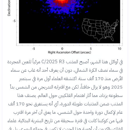
في أوائل هذا الشهر، أصبح المذنب C/2025 R3 مرئياً للعين المجردة
في سماء نصف الكرة الشمالي، دون أن يعرف أحد أنه غاب عن سماء
الأرض منذ 170 ألف سنة. اكتشفه العلماء أول مرة في سبتمبر
2025 وهو لا يزال خافتاً، لكن مع اقترابه التدريجي من الشمس بدأ
سطوعه يزداد، مما أثار اهتمام الفلكيين حول العالم. يصنف هذا
المذنب ضمن المذنبات طويلة الدورة، أي أنه يستغرق نحو 170 ألف
عام لإكمال دورة واحدة حول الشمس، ما يعني أن آخر مرة اقترب
فيها من كوكبنا كانت في فترة سحيقة من تاريخ البشرية البدائية. علماء
الفلك يؤكدون أن أهمية هذا الحدث لا تكمن في جماله البصري، بل في