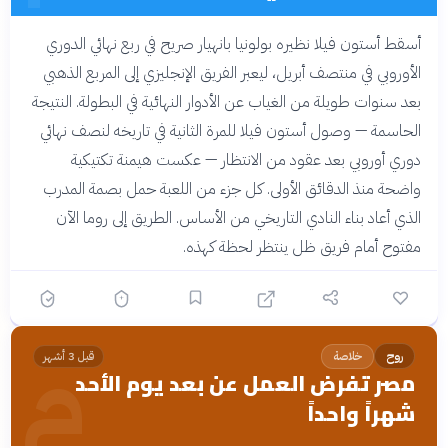
أسقط أستون فيلا نظيره بولونيا بانهيار صريح في ربع نهائي الدوري
الأوروبي في منتصف أبريل، ليعبر الفريق الإنجليزي إلى المربع الذهبي
بعد سنوات طويلة من الغياب عن الأدوار النهائية في البطولة. النتيجة
الحاسمة — وصول أستون فيلا للمرة الثانية في تاريخه لنصف نهائي
دوري أوروبي بعد عقود من الانتظار — عكست هيمنة تكتيكية
واضحة منذ الدقائق الأولى. كل جزء من اللعبة حمل بصمة المدرب
الذي أعاد بناء النادي التاريخي من الأساس. الطريق إلى روما الآن
مفتوح أمام فريق ظل ينتظر لحظة كهذه.
م
روح
خلاصة
قبل 3 أشهر
مصر تفرض العمل عن بعد يوم الأحد
شهراً واحداً