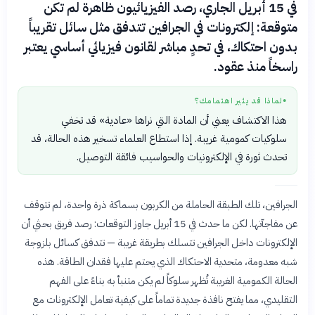
في 15 أبريل الجاري، رصد الفيزيائيون ظاهرة لم تكن
متوقعة: إلكترونات في الجرافين تتدفق مثل سائل تقريباً
بدون احتكاك، في تحدٍ مباشر لقانون فيزيائي أساسي يعتبر
راسخاً منذ عقود.
لماذا قد يثير اهتمامك؟
●
هذا الاكتشاف يعني أن المادة التي نراها «عادية» قد تخفي
سلوكيات كمومية غريبة. إذا استطاع العلماء تسخير هذه الحالة، قد
تحدث ثورة في الإلكترونيات والحواسيب فائقة التوصيل.
الجرافين، تلك الطبقة الحاملة من الكربون بسماكة ذرة واحدة، لم تتوقف
عن مفاجآتها. لكن ما حدث في 15 أبريل جاوز التوقعات: رصد فريق بحثي أن
الإلكترونات داخل الجرافين تتسلك بطريقة غريبة — تتدفق كسائل بلزوجة
شبه معدومة، متحدية الاحتكاك الذي يحتم عليها فقدان الطاقة. هذه
الحالة الكمومية الغريبة تُظهر سلوكاً لم يكن متنبأ به بناءً على الفهم
التقليدي، مما يفتح نافذة جديدة تماماً على كيفية تعامل الإلكترونات مع