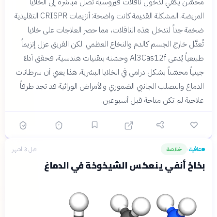
الجينات داخل الجسد
محسّن يكفي لدخول ناقلات فيروسية تصل مباشرة إلى الخلايا
المريضة. المشكلة القديمة كانت واضحة: أنزيمات CRISPR التقليدية
ضخمة جداً لتدخل هذه الناقلات، مما حصر العلاجات على خلايا
تُعدَّل خارج الجسم كالدم والنخاع العظمي. لكن الفريق عزل إنزيماً
طبيعياً يُدعى Al3Cas12f وحسّنه بتقنيات هندسية، فحقق أداءً
جينياً محسّناً بشكل درامي في الخلايا البشرية. هذا يعني أن سرطانات
الدماغ والتصلب الجانبي الضموري والأمراض الوراثية قد تجد طرقاً
علاجية لم تكن متاحة قبل أسبوعين.
عافية
خلاصة
قبل 3 أشهر
›
بخاخ أنفي ينعكس الشيخوخة في الدماغ