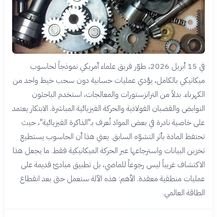
في 15 أبريل 2026، طوّر فريق علماء أمريكي نموذجاً لحاسوب
ميكانيكي بالكامل، يؤدي عمليات حسابية دون سحب خيط واحد من
الكهرباء. بدلاً من الترانزستورات والمعالجات، استخدم الباحثون
النوابض والقضبان الفولاذية والحركة الفيزيائية المباشرة. الابتكار يعتمد
على خاصية نادرة في بعض المواد تُعرف بـ"الذاكرة الفيزيائية"، حيث
تحتفظ المادة بأثر التشوّه السابق. يعني هذا أن الحاسوب يستطيع
تخزين البيانات واسترجاعها عبر الحركة الميكانيكية فقط. ما يجعل هذا
الاكتشاف غريباً ليس رجوعاً للماضي، بل تطبيق مبادئ قديمة على
عمليات منطقية معقدة. الأهم: هذه الآلة ستعمل حتى بعد انقطاع
الطاقة العالمي.