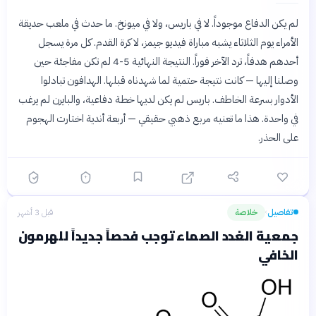
لم يكن الدفاع موجوداً. لا في باريس، ولا في ميونخ. ما حدث في ملعب حديقة
الأمراء يوم الثلاثاء يشبه مباراة فيديو جيمز، لا كرة القدم. كل مرة يسجل
أحدهم هدفاً، ترد الآخر فوراً. النتيجة النهائية 5-4 لم تكن مفاجئة حين
وصلنا إليها — كانت نتيجة حتمية لما شهدناه قبلها. الهدافون تبادلوا
الأدوار بسرعة الخاطف. باريس لم يكن لديها خطة دفاعية، والبايرن لم يرغب
في واحدة. هذا ما تعنيه مربع ذهبي حقيقي — أربعة أندية اختارت الهجوم
على الحذر.
تفاصيل
خلاصة
قبل 3 أشهر
›
جمعية الغدد الصماء توجب فحصاً جديداً للهرمون
الخافي