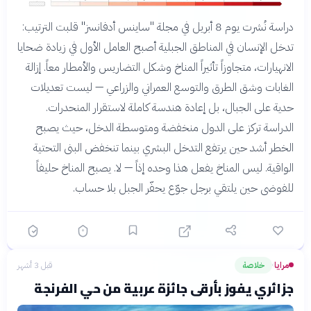
دراسة نُشرت يوم 8 أبريل في مجلة "ساينس أدفانسز" قلبت الترتيب:
تدخل الإنسان في المناطق الجبلية أصبح العامل الأول في زيادة ضحايا
الانهيارات، متجاوزاً تأثيراً المناخ وشكل التضاريس والأمطار معاً. إزالة
الغابات وشق الطرق والتوسع العمراني والزراعي — ليست تعديلات
حدية على الجبال، بل إعادة هندسة كاملة لاستقرار المنحدرات.
الدراسة تركز على الدول منخفضة ومتوسطة الدخل، حيث يصبح
الخطر أشد حين يرتفع التدخل البشري بينما تنخفض البنى التحتية
الواقية. ليس المناخ يفعل هذا وحده إذاً — لا. يصبح المناخ حليفاً
للفوضى حين يلتقي برجل جوّع يحفّر الجبل بلا حساب.
مرايا
خلاصة
قبل 3 أشهر
›
جزائري يفوز بأرقى جائزة عربية من حي الفرنجة