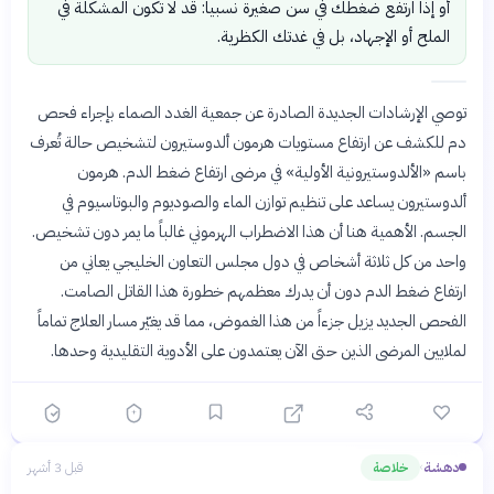
أو إذا ارتفع ضغطك في سن صغيرة نسبياً: قد لا تكون المشكلة في
الملح أو الإجهاد، بل في غدتك الكظرية.
توصي الإرشادات الجديدة الصادرة عن جمعية الغدد الصماء بإجراء فحص
دم للكشف عن ارتفاع مستويات هرمون ألدوستيرون لتشخيص حالة تُعرف
باسم «الألدوستيرونية الأولية» في مرضى ارتفاع ضغط الدم. هرمون
ألدوستيرون يساعد على تنظيم توازن الماء والصوديوم والبوتاسيوم في
الجسم. الأهمية هنا أن هذا الاضطراب الهرموني غالباً ما يمر دون تشخيص.
واحد من كل ثلاثة أشخاص في دول مجلس التعاون الخليجي يعاني من
ارتفاع ضغط الدم دون أن يدرك معظمهم خطورة هذا القاتل الصامت.
الفحص الجديد يزيل جزءاً من هذا الغموض، مما قد يغيّر مسار العلاج تماماً
لملايين المرضى الذين حتى الآن يعتمدون على الأدوية التقليدية وحدها.
دهشة
خلاصة
قبل 3 أشهر
›