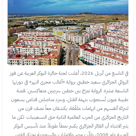
في التاسع من أبريل 2026، أعلنت لجنة جائزة البوكر العربية عن فوز
الروائي الجزائري سعيد خطيبي برواية «أغالب مجرى النهر» في دورتها
التاسعة عشرة. الرواية تمزج بين خطين سرديين متعاكسين: قصة
طبيبة عيون تُستجوَب بتهمة القتل، وسرد مناضلين قدامى يسعون
لتبرئة أنفسهم من اتهامات ملفّقة، يكشفان معاً نصف قرن من
التاريخ الجزائري من الحرب العالمية الثانية حتى التسعينيات. لكن ما
يثير الانتباه أن الفائز الجزائري يكسر نمطاً طويلاً: منذ تأسيس البوكر
العربية عام 2008، ظلّت مصر والإمارات والسعودية تحتكر الفوز،