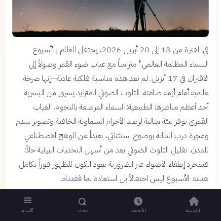
في الفترة من 13 إلى 20 أبريل 2026، يحتفل العالم بـ"أسبوع
السماء المظلمة العالمي" متزامناً مع غياب ضوء القمر وصولاً إلى
الاقتران في 17 أبريل. لم تعد هذه مناسبة فلكية عادية—إنها صرخة
عالمية أمام أزمة صامتة. التلوث الضوئي المتزايد يسرق من البشرية
أحد أعظم مناظرها الطبيعية: السماء المرصعة بالنجوم. الغياب
القمري يوفر بيئة مثالية لرصد الأجرام السماوية الخافتة وتصوير سدم
ومجرة درب التبانة بوضوح استثنائي، بعيداً عن الوهج الاصطناعي
للمدن. تقليل التلوث الضوئي يعد من أسهل التحديات البيئية حلاً:
فبمجرد إطفاء الأضواء غير الضرورية يعود الكون للظهور فوراً بكامل
هيبته. الأسبوع ليس احتفالاً بل استعادة لما فقدناه.
الرئيسية
الأحدث
بحث
أقسام