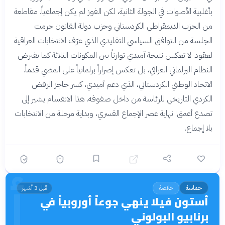
بأغلبية الأصوات في الجولة الثانية، لكن الفوز لم يكن إجماعياً. مقاطعة
من الحزب الديمقراطي الكردستاني وحزب دولة القانون حرمت
الجلسة من التوافق السياسي التقليدي الذي عرّف الانتخابات العراقية
لعقود. لا تعكس نتيجة آميدي توازناً بين المكونات الثلاثة كما يفترض
النظام البرلماني العراقي، بل تعكس إصراراً برلمانياً على المضي قدماً.
الاتحاد الوطني الكردستاني، الذي دعم آميدي، كسر حاجز الرفض
الكردي التاريخي للرئاسة من داخل صفوفه. هذا الانقسام يشير إلى
تصدع أعمق: نهاية عصر الإجماع القسري، وبداية مرحلة من الانتخابات
بلا إجماع.
أ
حماسة
خلاصة
قبل 3 أشهر
أستون فيلا ينهي جوعاً أوروبياً في
برنابيو البولوني