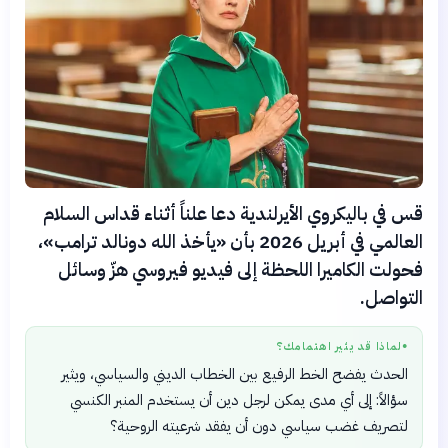
قس في باليكروي الأيرلندية دعا علناً أثناء قداس السلام
العالمي في أبريل 2026 بأن «يأخذ الله دونالد ترامب»،
فحولت الكاميرا اللحظة إلى فيديو فيروسي هزّ وسائل
التواصل.
لماذا قد يثير اهتمامك؟
●
الحدث يفضح الخط الرفيع بين الخطاب الديني والسياسي، ويثير
سؤالاً: إلى أي مدى يمكن لرجل دين أن يستخدم المنبر الكنسي
لتصريف غضب سياسي دون أن يفقد شرعيته الروحية؟