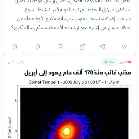
العمل كما فعلت الحكومة بالمحال، فضّل إرسال موظفيه للمنزل.
التناقض دال: في اللحظة التي تريد الدولة فيها تنشيط السوق
بساعات إضافية، تسحب مؤسسة إسلامية كبرى قوة عاملة من
المكاتب. هل هي إشارة نحو ترشيد طاقة مختلف، أم رسالة أخرى؟
فضول
خلاصة
قبل 3 أشهر
›
مذنب غائب منذ 170 ألف عام يعود إلى أبريل