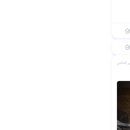
بدأ ←
 الماضي
ر الماضي