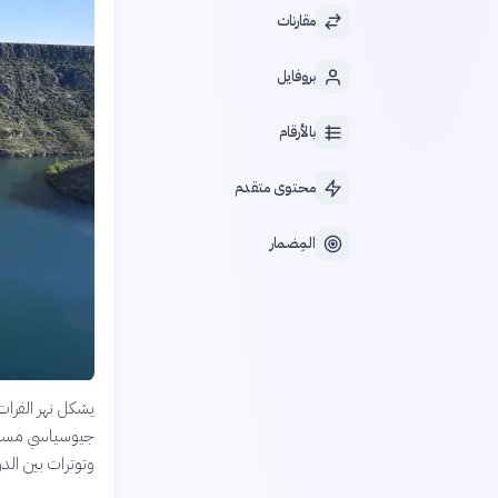
مقارنات
بروفايل
بالأرقام
محتوى متقدم
المِضمار
يشكل نهر الفرات،
جيوسياسي مستمر
وتوترات بين الدو