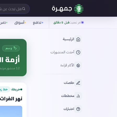
هل تبحث عن 
تدافع
أسواق
ناس
آخر تحديث
قبل 5 دقائق
الرئيسية
🏷️ وسم
أحدث المنشورات
أزمة ا
الأكثر قراءة
12
منشور مرتبط
خلاصات
خريطة
خط زم
›
مخططات
نهر الفرات: ت
اختبارات