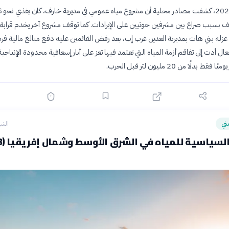
ففي 21 فبراير 2026، كشفت مصادر محلية أن مشروع مياه عمومي في مديرية خارف، كان يغذي نحو ث
 بسبب صراع بين مشرفين حوثيين على الإيرادات. كما توقف مشروع آخر يخدم قرابة
زلة بني هات بمديرية العدين غرب إب، بعد رفض القائمين عليه دفع مبالغ مالية ف
ال أدت إلى تفاقم أزمة المياه التي تعتمد فيها تعز على آبار إسعافية محدودة الإنتاج
ني
الشه