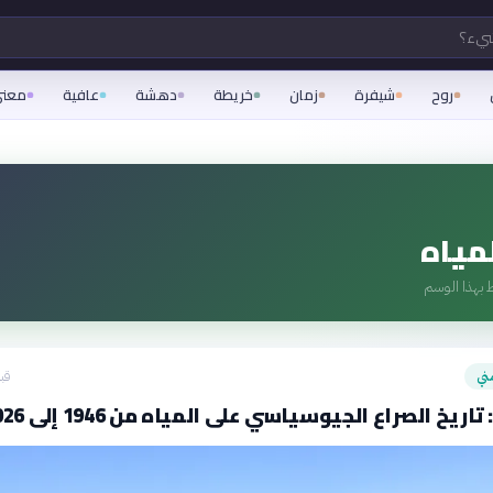
شيء؟
روح
شيفرة
زمان
خريطة
دهشة
عافية
معن
لمياه
 بهذا الوسم
ني
قبل 11
اريخ الصراع الجيوسياسي على المياه من 1946 إلى 2026