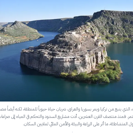
 الذي ينبع من تركيا ويمر بسوريا والعراق، شريان حياة حيوياً للمنطقة، لكنه أيضاً مصد
. فمنذ منتصف القرن العشرين، أدت مشاريع السدود والتحكم في المياه إلى صراعا
ل المتشاطئة، ما أثر على الزراعة والبيئة والأمن المائي لملايين السكان.