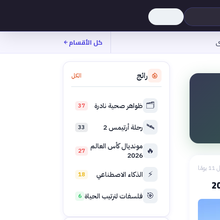
ى
كل الأقسام
رائج
الكل
🗂️
ظواهر صحية نادرة
37
🛰️
رحلة أرتيمس 2
33
مونديال كأس العالم
🔥
27
2026
 يومًا
⚡
الذكاء الاصطناعي
18
🎯
فلسفات لترتيب الحياة
6