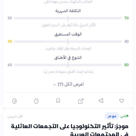
التحكم بالمكونات يضمن جودة أعلى.
التكلفة الشهرية
55
70
الأكل المنزلي غالبًا أوفر على المدى الطويل.
الوقت المستغرق
90
40
الوجبات السريعة توفر الوقت والجهد.
التنوع في الأطباق
60
80
إمكانية إعداد أطباق متنوعة لا حصر لها.
اعرض الكل (7) ←
ناس
موجز
قبل شهرين
›
موجز: تأثير التكنولوجيا على التجمعات العائلية
في المجتمعات العربية