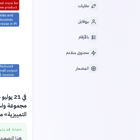
مقارنات
بروفايل
بالأرقام
محتوى متقدم
المِضمار
مجموعة واسع
التمييزية» م
لماذا قد يثي
●
هذا التصعيد 