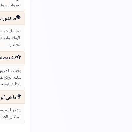
الحيوانات، وال
🗣️
ما الدور ا
الشامان هو ال
الأرواح، واستد
الجانبين.
🔄
كيف يختلف 
يختلف المفهوم 
ذلك، التركيز ع
تمتلك قوة خا
🌍
ما هي أبرز
تنتشر الممارسا
السكان الأصليي