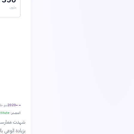
مليون
2020
نمو خل
المصدر:
ss Institute
شهدت ممارسة ا
بزيادة الوعي ب