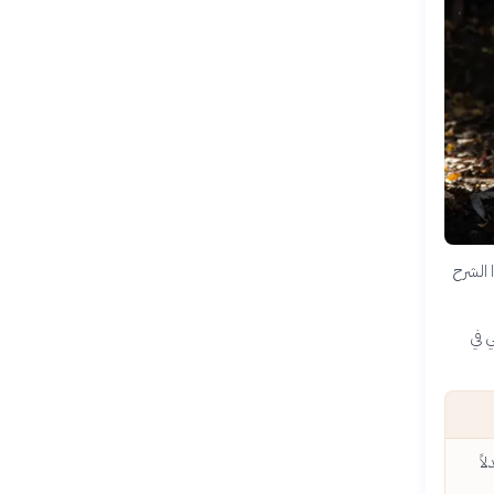
 الشرح
ي في
اً