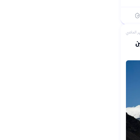
ر الماضي
ن