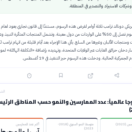
شركات الاستيراد والتصدير في المنطقة.
يسمح بفرض رسوم تصل إلى 50% على الواردات من دول معينة. وتشمل المنتجات المتأثرة النبيذ
ومنتجات الألبان وغيرها من السلع. يأتي هذا الإجراء بعد أيام قليلة من اتهام ترامب ل
ر دخان حرائق الغابات عبر الولايات المتحدة، وتهديده بإضافة «التكلفة الهائلة» لمو
الجمركية الحالية. ودخلت هذه الرسوم حيز التنفيذ في 19 أغسطس.
الشه
وجا عالمياً: عدد الممارسين والنمو حسب المناطق الرئي
 (2023)
متوسط النمو السنوي (2018-
أكبر عدد للممارسين
2023)
آسيا والمحيط