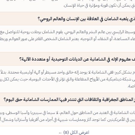
تي يمكن أن تكون قوية ومؤثرة في حياة الإنسان.
لذي يلعبه الشامان في العلاقة بين الإنسان والعالم الروحي؟
وسيط الرئيسي بين عالم البشر والعالم الروحي. يقوم الشامان برحلات روحية للتواصل مع
عاء المساعدة، أو الشفاء، أو التوجيه. يعتبر الشامان الشخص القادر على عبور العوالم وربط
مفهوم الإله في الشامانية عن الديانات التوحيدية أو متعددة الآلهة؟
بشكل كبير؛ ففي الشامانية لا يوجد إله خالق واحد مسيطر أو آلهة أوليمبية محددة. بدلاً
لى شبكة ديناميكية من الأرواح المتفاعلة والتي تؤثر في الأحداث اليومية، حيث يمكن لكل رو
صة.
 المناطق الجغرافية والثقافات التي تنتشر فيها الممارسات الشامانية حتى اليوم؟
ت الشامانية في العديد من المناطق حول العالم، لا سيما في سيبيريا وآسيا الوسطى، وبي
ن في الأمريكيتين. كما توجد آثار وممارسات شبيهة في أجزاء من أفريقيا وأستراليا وشمال أو
اعرض الكل (8) ←