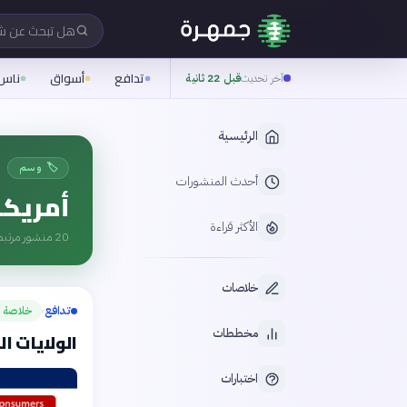
هل تبحث عن 
تدافع
أسواق
ناس
آخر تحديث
قبل 22 ثانية
الرئيسية
🏷️ وسم
أحدث المنشورات
أمريكا
الأكثر قراءة
20
منشور مرتبط
خلاصات
تدافع
خلاصة
›
مخططات
الولايات المتحدة 
اختبارات