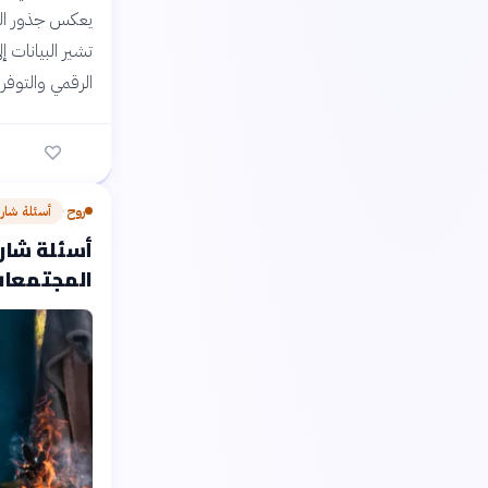
يعكس جذور اليوج
تشير البيانات إ
الرقمي والتوفر 
روح
أسئلة شار
›
أسئلة شارح
المجتمعات