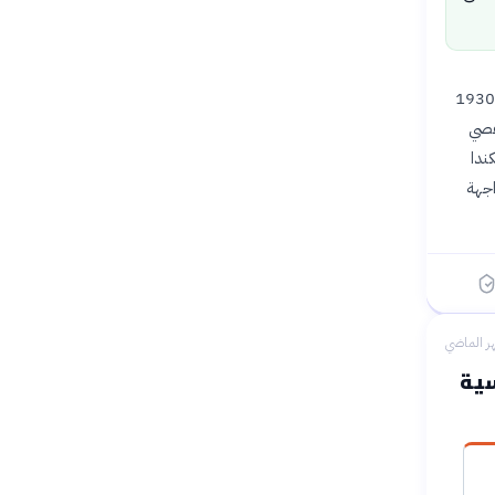
وقع الرئيس الأمريكي دونالد ترامب ثلاثة أوامر لفرض هذه الرسوم، مستندًا إلى قانون تجاري يعود لعام 1930
 وعصي
كندا
اجهة
ر الماضي
سية