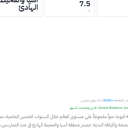
7.5
الهادئ
%
ال الجائحة
2023
350 مليون ممارس
Global Wellne, تقارير وتحليلات السوق
ليوجا نمواً ملحوظاً على مستوى العالم خلال السنوات الخمس الماضية، م
الصحة واللياقة البدنية. تتصدر منطقة آسيا والمحيط الهادئ في عدد الممارسين، 