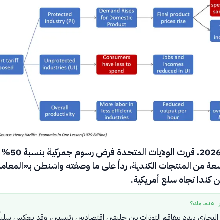
في 21 يوليو 2026، قررت الولا
ة من المنتجات الكندية، رداً على ما وصفته واشنطن بـ«المعامل
ن كندا تجاه سلع أمريكية.
ر اهتمامك؟
التجاري يهدد بتفاقم التوترات بين حليفين اقتصاديين رئيسيين، وقد ينعكس سلباً