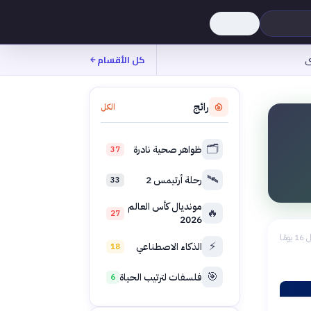
ى
كل الأقسام
رائج
الكل
🗂️
ظواهر صحية نادرة
37
🛰️
رحلة أرتيمس 2
33
مونديال كأس العالم
🔥
27
2026
 يومًا
⚡
الذكاء الاصطناعي
18
🎯
فلسفات لترتيب الحياة
6