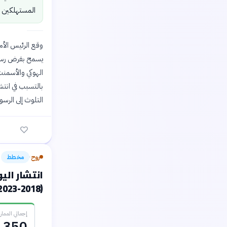
المستهلكين و
الهوكي والأسمنت 
بالتسبب في انتشا
التلوث إلى الرسوم 
روح
مخطط
›
انتشار الي
(2018-2023)
إجمالي الممارسين
350