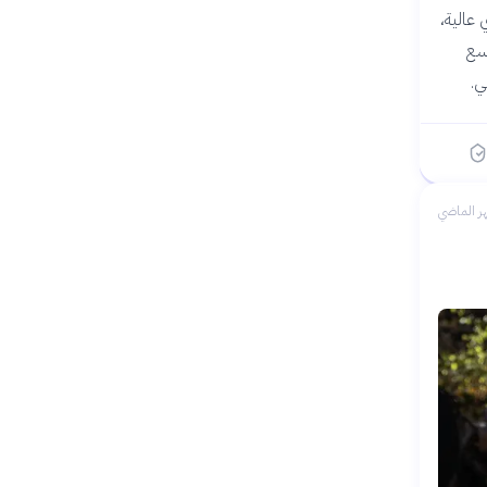
 عالية،
وسع
ي.
ر الماضي