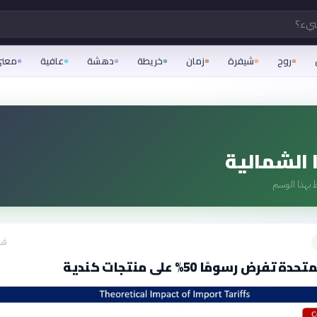
شيء؟
روح
شيفرة
زمان
خريطة
دهشة
عافية
معن
 الشمالية
 بهذا الوسم
قبل 16
تفرض رسومًا 50% على منتجات كندية