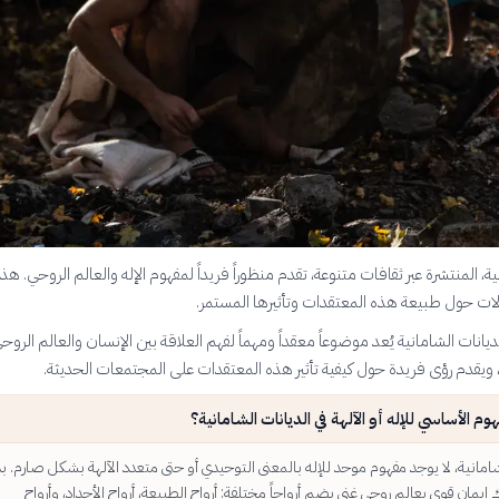
ية، المنتشرة عبر ثقافات متنوعة، تقدم منظوراً فريداً لمفهوم الإله والعالم الروحي. هذا
ت حول طبيعة هذه المعتقدات وتأثيرها المستمر.
لديانات الشامانية يُعد موضوعاً معقداً ومهماً لفهم العلاقة بين الإنسان والعالم الروح
ويقدم رؤى فريدة حول كيفية تأثير هذه المعتقدات على المجتمعات الحديثة.
وم الأساسي للإله أو الآلهة في الديانات الشامانية؟
شامانية، لا يوجد مفهوم موحد للإله بالمعنى التوحيدي أو حتى متعدد الآلهة بشكل صارم. بدل
يمان قوي بعالم روحي غني يضم أرواحاً مختلفة: أرواح الطبيعة، أرواح الأجداد، وأرواح