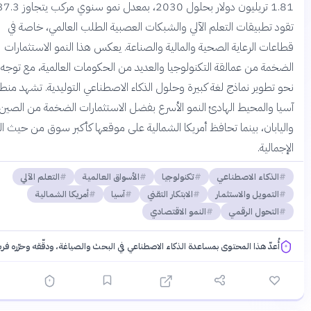
1.81 تريليون دولار بحلول 2030، بمعدل نمو سنوي مركب يتجاوز 37.3%.
تطبيقات التعلم الآلي والشبكات العصبية الطلب العالمي، خاصة في
ت الرعاية الصحية والمالية والصناعة. يعكس هذا النمو الاستثمارات
ة من عمالقة التكنولوجيا والعديد من الحكومات العالمية، مع توجه قوي
طوير نماذج لغة كبيرة وحلول الذكاء الاصطناعي التوليدية. تشهد منطقة
والمحيط الهادئ النمو الأسرع بفضل الاستثمارات الضخمة من الصين
بان، بينما تحافظ أمريكا الشمالية على موقعها كأكبر سوق من حيث القيمة
لية.
ذكاء الاصطناعي
تكنولوجيا
الأسواق العالمية
التعلم الآلي
تمويل والاستثمار
الابتكار التقني
آسيا
أمريكا الشمالية
تحول الرقمي
النمو الاقتصادي
عدّ هذا المحتوى بمساعدة الذكاء الاصطناعي في البحث والصياغة، ودقّقه وحرّره فريقنا.