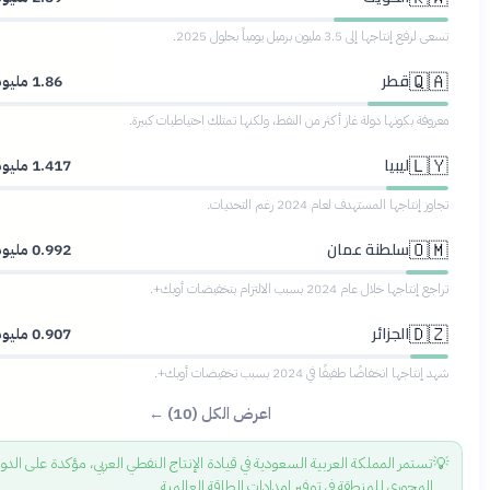
إنتاجها إلى 3.5 مليون برميل يومياً بحلول 2025.
قطر
🇶
1.86 مليون
برميل
فة بكونها دولة غاز أكثر من النفط، ولكنها تمتلك احتياطيات كبيرة.
ليبيا
🇱
1.417 مليون
برميل
إنتاجها المستهدف لعام 2024 رغم التحديات.
سلطنة عمان
🇴
0.992 مليون
برميل
اجها خلال عام 2024 بسبب الالتزام بتخفيضات أوبك+.
الجزائر
🇩
0.907 مليون
برميل
اجها انخفاضًا طفيفًا في 2024 بسبب تخفيضات أوبك+.
اعرض الكل (10) ←
ستمر المملكة العربية السعودية في قيادة الإنتاج النفطي العربي، مؤكدة على الدور
لمحوري للمنطقة في توفير إمدادات الطاقة العالمية.