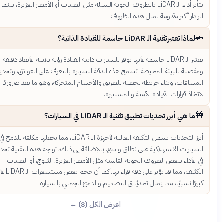
يتأثر أداء الـ LiDAR بالظروف الجوية السيئة مثل الضباب أو الأمطار الغزيرة، بينما يكون
دار أكثر مقاومة لمثل هذه الظروف.
لماذا تعتبر تقنية الـ LiDAR حاسمة للقيادة الذاتية؟
تعتبر الـ LiDAR حاسمة لأنها توفر للسيارات ذاتية القيادة رؤية ثلاثية الأبعاد دقيقة
صلة للبيئة المحيطة. تسمح هذه الدقة للسيارة بالتعرف على العوائق، وتحديد
سافات، وبناء خريطة لحظية للطريق والأجسام المتحركة، وهو ما يعد ضروريًا
اذ قرارات القيادة الآمنة والمستنيرة.
ما هي أبرز تحديات تطبيق تقنية الـ LiDAR في السيارات؟
أبرز التحديات تشمل التكلفة العالية لأجهزة الـ LiDAR، مما يجعلها مكلفة للدمج في
يارات الاستهلاكية على نطاق واسع. بالإضافة إلى ذلك، تواجه هذه التقنية تحديات
لأداء ببعض الظروف الجوية القاسية مثل الأمطار الغزيرة، الثلوج، أو الضباب
الكثيف، مما قد يؤثر على دقة قراءاتها. كما أن حجم بعض مستشعرات الـ LiDAR لا يزال
ًا نسبيًا، مما يمثل تحديًا في التصميم والدمج الجمالي بالسيارة.
اعرض الكل (8) ←