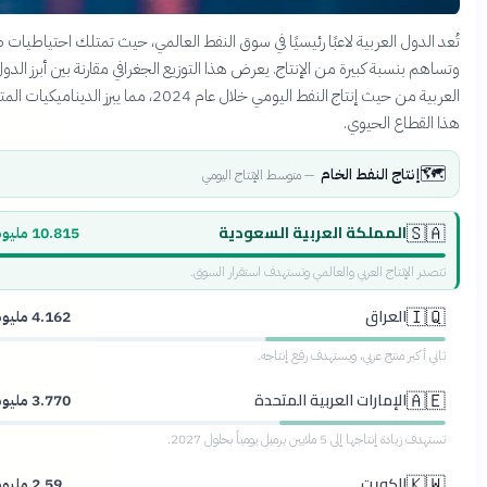
تُعد الدول العربية لاعبًا رئيسيًا في سوق النفط العالمي، حيث تمتلك احتياطيا
وتساهم بنسبة كبيرة من الإنتاج. يعرض هذا التوزيع الجغرافي مقارنة بين أبرز
العربية من حيث إنتاج النفط اليومي خلال عام 2024، مما يبرز الديناميكيات المتغيرة في
هذا القطاع ال

إنتاج النفط الخام
متوسط الإنتاج اليومي
—
المملكة العربية السعودية
🇸
10.815 مليون
برميل
تتصدر الإنتاج العربي والعالمي وتستهدف استقرار ال
العراق
🇮
4.162 مليون
برميل
ثاني أكبر منتج عربي، ويستهدف رفع إنت
الإمارات العربية المتحدة
🇦
3.770 مليون
برميل
تستهدف زيادة إنتاجها إلى 5 ملايين برميل يومياً بح
الكويت
🇰
2.59 مليون
برميل