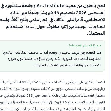
نجح باحثون من معهد Arc Institute وجامعة ستانفورد في
أغسطس 2026 بتصميم 16 فيروسًا جديدًا عبر الذكاء
ناعي، قادرًا على التكاثر، في إنجاز علمي يفتح آفاقًا واسعة
اجات الجينية مع إثارة مخاوف حول إساءة الاستخدام
تملة.
اذا قد يثير اهتمامك؟
 التقدم يغير فهمنا للجينوم، ويقدم أدوات محتملة لمكافحة البكتيريا
قاومة للمضادات الحيوية، لكنه يطرح تساؤلات ملحة حول ضرورة
شريعات والرقابة العلمية لمواكبة هذه التطورات.
اعتمد الباحثون على نموذجي الذكاء الاصطناعي Evo 1 و Evo 2، اللذين تدربا على
تريليونات من وحدات الحمض النووي من كائنات متنوعة، لإنتاج نحو 700 ألف تصميم
محتمل لفيروسات تستهدف بكتيريا E. coli. بعد اختيار 285 نموذجًا وتصنيع حمضها
النووي، أثبتت التجارب نجاح 16 فيروسًا في التكاثر، بعضها أسرع انتشارًا من الفيروس
عي. وقد حُصرت التجربة على فيروسات تصيب البكتيريا لضمان السلامة، مع