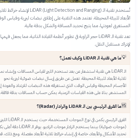
تُستخدم تقنية الـ LiDAR (Light Detection and Ranging) لإنشاء خرائط ثلاثية
د للبيئة المحيطة. تعتمد هذه التقنية على إطلاق نبضات ليزرية وقياس الوقت
غرق لعودتها، مما يتيح تحديد المسافة والشكل بدقة عالية.
تعد تقنية الـ LiDAR حجر الزاوية في تطوير أنظمة القيادة الذاتية، مما يجعل فهمها ضروريًا
ك مستقبل النقل.
ما هي تقنية الـ LiDAR وكيف تعمل؟
الـ LiDAR هي تقنية استشعار عن بعد تستخدم الليزر لقياس المسافات وإنشاء نماذج
ثية الأبعاد للبيئة المحيطة. تعمل عن طريق إرسال نبضات ضوئية ليزرية نحو
جسام المحيطة وقياس الوقت الذي تستغرقه هذه النبضات للارتداد والعودة إلى
ستشعر. بناءً على هذه القياسات الزمنية، يمكن حساب المسافات بدقة فائقة.
ما الفرق الرئيسي بين الـ LiDAR والرادار (Radar)؟
الفرق الرئيسي يكمن في نوع الموجات المستخدمة، حيث يستخدم الـ LiDAR الليزر
(موجات ضوئية) بينما يستخدم الرادار موجات الراديو. يوفر الـ LiDAR دقة أعلى بكثير في
يد الأشكال والأبعاد، خاصة في إنشاء خرائط ثلاثية الأبعاد مفصلة. ومع ذلك، قد