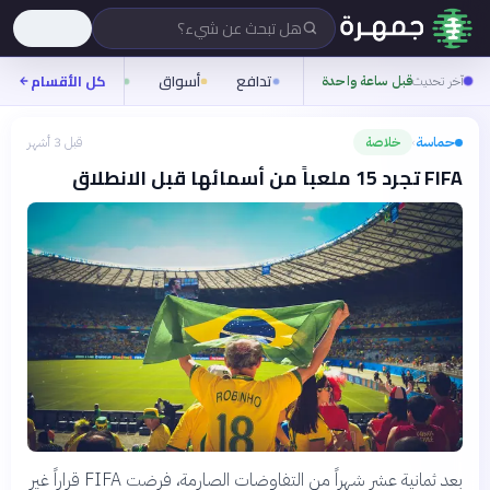
هل تبحث عن شيء؟
تدافع
أسواق
ناس
روح
كل الأقسام
ش
آخر تحديث
قبل ساعة واحدة
حماسة
خلاصة
قبل 3 أشهر
›
FIFA تجرد 15 ملعباً من أسمائها قبل الانطلاق
بعد ثمانية عشر شهراً من التفاوضات الصارمة، فرضت FIFA قراراً غير