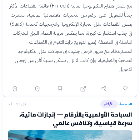
مع تصدر قطاع التكنولوجيا المالية (FinTech) قائمة القطاعات الأكثر
جذباً للتمويل. على الرغم من التحديات الاقتصادية العالمية، استمرت
بعض القطاعات مثل التجارة الإلكترونية والبرمجيات كخدمة (SaaS)
في جذب استثمارات كبيرة، مما يعكس مرونة النظام البيئي للشركات
الناشئة في المنطقة. يُظهر التوزيع تزايد التنوع في القطاعات
المستهدفة، مع ظهور فرص جديدة في مجالات مثل التكنولوجيا
الصحية والتعليمية، وإن كانت لا تزال تشكل نسبة أقل من إجمالي
التمويل.
حماسة
بالأرقام
قبل 13 ساعة
›
السباحة الأولمبية بالأرقام — إنجازات مائية،
سرعة قياسية، وتنافس عالمي