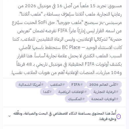
مسبوق: تجريد 15 ملعباً من أصل 16 في مونديال 2026 من
رعايتها التجارية. ملعب أتلانتا سيُعرّف ببساطة بـ "ملعب أتلانتا".
مرسيدس-بنز سيصبح "ملعب جورجيا". حتى SoFi الحديث سيُنزع
عن اسمه. القرار ليس إداريّاً عابراً: FIFA تفرضه لضمان "تعريض
حصرية" لشركائها الإعلانيين، وليس الرعاة التقليديين للملاعب. كندا
كانت الاستثناء الوحيد — BC Place ستحتفظ باسمها الأصلي.
السبب: الملعب الكندي لا يحمل علامة تجارية أساساً. هذا القرار
يكشف أولويات FIFA الحقيقية: في مونديال تاريخي بـ 48 فريقاً
و104 مباريات، المنصات الإعلانية أهم من هويات الملاعب نفسها.
كأس العالم 2026
FIFA
الملاعب
أمريكا الشمالية
الرعاية التجارية
الإعلانات الرياضية
كندا
الولايات المتحدة
المكسيك
أُعدّ هذا المحتوى بمساعدة الذكاء الاصطناعي في البحث والصياغة، ودقّقه
وحرّره فريقنا.