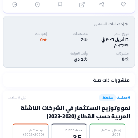
إحصاءات المنشور
فلسفتنا المعرفية
·
سياسة الذكاء الاصطناعي
تاريخ النشر
مشاهدات
إعجابات
١٦ أبريل ٢٠٢٦ في
0
2
٠٣:٥٩ م
مشاركات
وقت القراءة
0
1 دق
منشورات ذات صلة
حماسة
مخطط
قبل 5 ساعات
›
نمو وتوزيع الاستثمار في الشركات الناشئة
العربية حسب القطاع (2020-2023)
إجمالي الاستثمار
حصة FinTech
نمو الاستثمار
(2020-2023)
2023