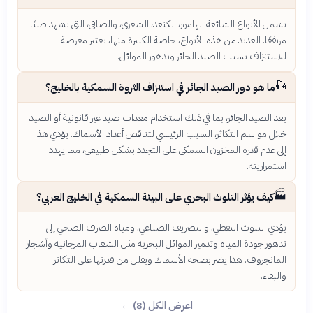
تشمل الأنواع الشائعة الهامور، الكنعد، الشعري، والصافي، التي تشهد طلبًا
مرتفعًا. العديد من هذه الأنواع، خاصة الكبيرة منها، تعتبر معرضة
للاستنزاف بسبب الصيد الجائر وتدهور الموائل.
🎣
ما هو دور الصيد الجائر في استنزاف الثروة السمكية بالخليج؟
يعد الصيد الجائر، بما في ذلك استخدام معدات صيد غير قانونية أو الصيد
خلال مواسم التكاثر، السبب الرئيسي لتناقص أعداد الأسماك. يؤدي هذا
إلى عدم قدرة المخزون السمكي على التجدد بشكل طبيعي، مما يهدد
استمراريته.
🏭
كيف يؤثر التلوث البحري على البيئة السمكية في الخليج العربي؟
يؤدي التلوث النفطي، والتصريف الصناعي، ومياه الصرف الصحي إلى
تدهور جودة المياه وتدمير الموائل البحرية مثل الشعاب المرجانية وأشجار
المانجروف. هذا يضر بصحة الأسماك ويقلل من قدرتها على التكاثر
والبقاء.
اعرض الكل (8) ←