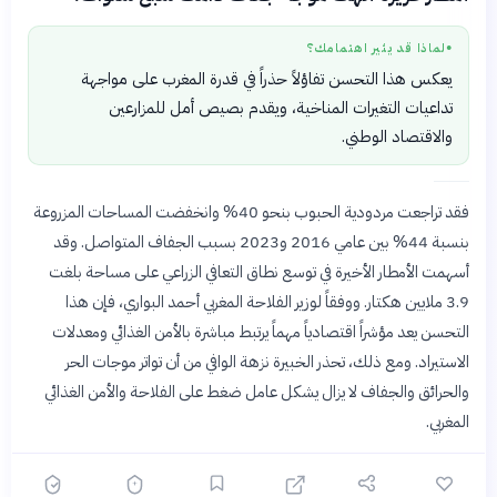
لماذا قد يثير اهتمامك؟
●
يعكس هذا التحسن تفاؤلاً حذراً في قدرة المغرب على مواجهة
تداعيات التغيرات المناخية، ويقدم بصيص أمل للمزارعين
والاقتصاد الوطني.
فقد تراجعت مردودية الحبوب بنحو 40% وانخفضت المساحات المزروعة
بنسبة 44% بين عامي 2016 و2023 بسبب الجفاف المتواصل. وقد
أسهمت الأمطار الأخيرة في توسع نطاق التعافي الزراعي على مساحة بلغت
3.9 ملايين هكتار. ووفقاً لوزير الفلاحة المغربي أحمد البواري، فإن هذا
التحسن يعد مؤشراً اقتصادياً مهماً يرتبط مباشرة بالأمن الغذائي ومعدلات
الاستيراد. ومع ذلك، تحذر الخبيرة نزهة الوافي من أن تواتر موجات الحر
والحرائق والجفاف لا يزال يشكل عامل ضغط على الفلاحة والأمن الغذائي
المغربي.