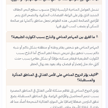
تشمل العوامل المناخية الرئيسية ارتفاع منسوب سطح البحر، الجفاف
الشديد الذي يؤثر على الزراعة، الفيضانات المتكررة، والتصحر الذي يدمر
الأراضي الصالحة للعيش. هذه الظواهر تجعل مناطق بأكملها غير صالحة
للسكن أو يصعب كسب الرزق فيها.
🚶
ما الفرق بين المهاجر المناخي والنازح بسبب الكوارث الطبيعية؟
المهاجر المناخي هو شخص يغادر وطنه أو منطقته بشكل دائم أو شبه
دائم بسبب تدهور بيئي تدريجي نتيجة لتغير المناخ. أما النازح بسبب
الكوارث الطبيعية فيغادر مسكنه مؤقتًا أو بشكل مفاجئ بسبب حدث
كارثي حاد مثل إعصار أو فيضان، وقد يعود بعد زوال الخطر.
🌽
كيف يؤثر النزوح المناخي على الأمن الغذائي في المناطق المتأثرة
والمستقبلة؟
يؤدي النزوح المناخي إلى تفاقم مشكلة الأمن الغذائي في المناطق المصدرة
بسبب تدمير المحاصيل والأراضي الزراعية. وفي المناطق المستقبلة، يضع
تدفق النازحين ضغطًا إضافيًا على الموارد الغذائية الشحيحة أصلًا، مما قد
يؤدي إلى ارتفاع الأسعار ونقص الإمدادات.