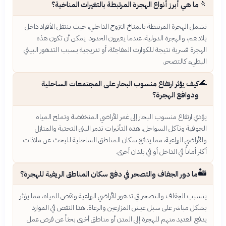
🚶
ما هي أبرز أنواع الهجرة المرتبطة بالتغيرات المناخية؟
تشمل الهجرة المرتبطة بالمناخ النزوح الداخلي، حيث ينتقل الأفراد داخل
بلادهم، والهجرة الدولية، عندما يعبرون الحدود. يمكن أن تكون هذه
الهجرة قسرية نتيجة للكوارث المفاجئة، أو تدريجية بسبب التدهور البيئي
البطيء كالتصحر.
🌊
كيف يؤثر ارتفاع منسوب البحار على المجتمعات الساحلية
ودوافع الهجرة؟
يؤدي ارتفاع منسوب البحار إلى غمر الأراضي المنخفضة وتملح المياه
الجوفية وتآكل السواحل. هذه التأثيرات تدمر البنى التحتية والمنازل
والأراضي الزراعية، مما يدفع سكان المناطق الساحلية للبحث عن ملاذات
أكثر أماناً في الداخل أو في بلدان أخرى.
🏜️
ما دور الجفاف والتصحر في دفع سكان المناطق الريفية للهجرة؟
يتسبب الجفاف والتصحر في تدهور الأراضي الزراعية ونقص المياه، مما يؤثر
بشكل مباشر على سبل عيش المزارعين والرعاة. هذا النقص في الموارد
يدفع العديد منهم للهجرة إلى المدن أو مناطق أخرى بحثاً عن فرص عمل