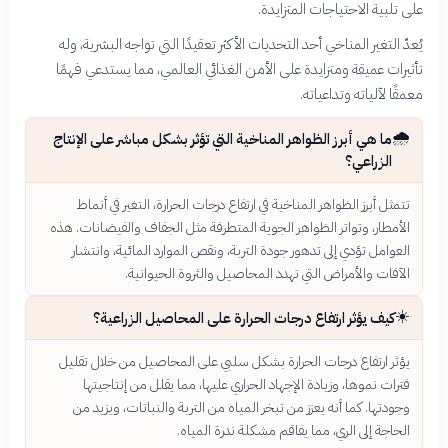
على تلبية الاحتياجات المتزايدة.
يُعدّ التغير المناخي أحد التحديات الأكثر تعقيدًا التي تواجه البشرية، وله
تأثيرات عميقة ومتزايدة على الأمن الغذائي العالمي، مما يستدعي فهمًا
معمقًا لآلياته وتداعياته.
🌧️
ما هي أبرز الظواهر المناخية التي تؤثر بشكل مباشر على الإنتاج
الزراعي؟
تتمثل أبرز الظواهر المناخية في ارتفاع درجات الحرارة، التغير في أنماط
الأمطار، وتواتر الظواهر الجوية المتطرفة مثل الجفاف والفيضانات. هذه
العوامل تؤدي إلى تدهور جودة التربة، ونقص الموارد المائية، وانتشار
الآفات والأمراض التي تهدد المحاصيل والثروة الحيوانية.
☀️
كيف يؤثر ارتفاع درجات الحرارة على المحاصيل الزراعية؟
يؤثر ارتفاع درجات الحرارة بشكل سلبي على المحاصيل من خلال تقليل
فترات نموها، وزيادة الإجهاد الحراري عليها، مما يقلل من إنتاجيتها
وجودتها. كما أنه يعزز من تبخر المياه من التربة والنباتات، ويزيد من
الحاجة إلى الري، مما يفاقم مشكلة ندرة المياه.