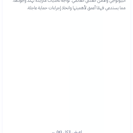
البيولوجي والأمن الغذائي العالمي. تواجه تحديات متزايدة تهدد وجودها،
مما يستدعي فهمًا أعمق لأهميتها واتخاذ إجراءات حماية عاجلة.
اعرض الكل (8) ←