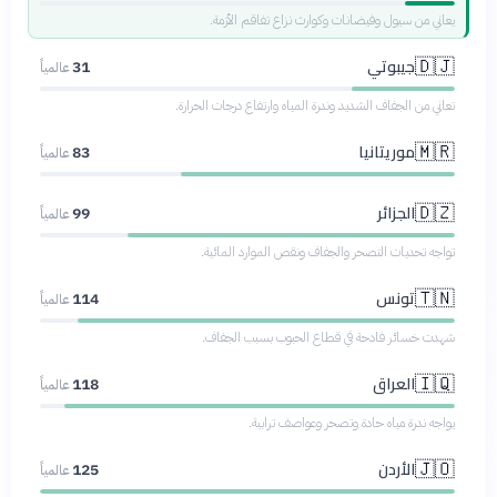
يعاني من سيول وفيضانات وكوارث نزاع تفاقم الأزمة.
جيبوتي
🇩🇯
31
عالمياً
تعاني من الجفاف الشديد وندرة المياه وارتفاع درجات الحرارة.
موريتانيا
🇲🇷
83
عالمياً
الجزائر
🇩🇿
99
عالمياً
تواجه تحديات التصحر والجفاف ونقص الموارد المائية.
تونس
🇹🇳
114
عالمياً
شهدت خسائر فادحة في قطاع الحبوب بسبب الجفاف.
العراق
🇮🇶
118
عالمياً
يواجه ندرة مياه حادة وتصحر وعواصف ترابية.
الأردن
🇯🇴
125
عالمياً