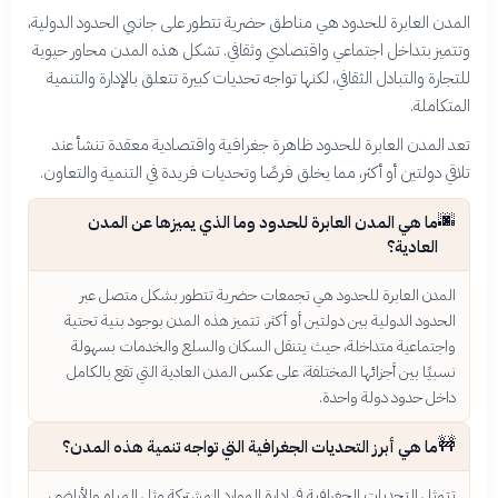
المدن العابرة للحدود هي مناطق حضرية تتطور على جانبي الحدود الدولية،
وتتميز بتداخل اجتماعي واقتصادي وثقافي. تشكل هذه المدن محاور حيوية
للتجارة والتبادل الثقافي، لكنها تواجه تحديات كبيرة تتعلق بالإدارة والتنمية
المتكاملة.
تعد المدن العابرة للحدود ظاهرة جغرافية واقتصادية معقدة تنشأ عند
تلاقي دولتين أو أكثر، مما يخلق فرصًا وتحديات فريدة في التنمية والتعاون.
🌆
ما هي المدن العابرة للحدود وما الذي يميزها عن المدن
العادية؟
المدن العابرة للحدود هي تجمعات حضرية تتطور بشكل متصل عبر
الحدود الدولية بين دولتين أو أكثر. تتميز هذه المدن بوجود بنية تحتية
واجتماعية متداخلة، حيث يتنقل السكان والسلع والخدمات بسهولة
نسبيًا بين أجزائها المختلفة، على عكس المدن العادية التي تقع بالكامل
داخل حدود دولة واحدة.
🚧
ما هي أبرز التحديات الجغرافية التي تواجه تنمية هذه المدن؟
تتمثل التحديات الجغرافية في إدارة الموارد المشتركة مثل المياه والأراضي،