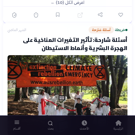
اعرض الكل (10) ←
خريطة
أسئلة شارحة
الشهر الماضي
›
أسئلة شارحة: تأثير التغيرات المناخية على
الهجرة البشرية وأنماط الاستيطان
الرئيسية
الأحدث
بحث
أقسام