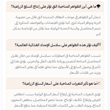
🌪️
ما هي أبرز الظواهر المناخية التي تؤثر على إنتاج السلع الزراعية؟
تتمثل أبرز الظواهر في موجات الجفاف الشديدة التي تقلل من خصوبة
التربة وتوافر المياه للري. كما تؤدي الفيضانات والعواصف المتكررة إلى
تدمير المحاصيل والبنية التحتية الزراعية، مما يقلل من الإنتاجية بشكل
كبير.
⛓️
كيف تؤثر هذه الظواهر على سلاسل الإمداد الغذائية العالمية؟
تتسبب الظواهر المناخية في اضطرابات بسلاسل الإمداد من خلال تقليل
المحاصيل المتاحة للتصدير وزيادة تكاليف النقل والتخزين. يؤدي هذا إلى
تأخير في وصول السلع إلى الأسواق، مما يخلق نقصاً في بعض المناطق
ويزيد من تقلبات الأسعار.
📈
ما هو تأثير التغيرات المناخية على أسعار السلع الزراعية؟
تؤدي التغيرات المناخية إلى ارتفاع أسعار السلع الزراعية بسبب انخفاض
العرض وارتفاع تكاليف الإنتاج. عندما تتضرر المحاصيل، ينخفض المخزون
المتاح، ويزداد الطلب على الكميات القليلة المتبقية، مما يدفع الأسعار