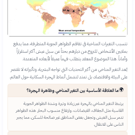
تتسبب التغيرات المناخية في تفاقم الظواهر الجوية المتطرفة، مما يدفع
بملايين الأشخاص للنزوح من ديارهم بحثاً عن سبل عيش أكثر استقراراً
وأماناً. هذا الموضوع المعقد يتطلب فهماً عميقاً لأبعاده المتعددة.
يُعد التغير المناخي من أكبر التحديات التي تواجه البشرية، وتأثيراته لا تقتصر
على البيئة والاقتصاد، بل تمتد لتشمل أنماط الهجرة السكانية حول العالم.
🌍
ما العلاقة الأساسية بين التغير المناخي وظاهرة الهجرة؟
يرتبط التغير المناخي بالهجرة عبر زيادة وتيرة وشدة الظواهر الجوية
القاسية مثل الجفاف، الفيضانات، وارتفاع منسوب البحار. هذه الظواهر
تدمر سبل العيش وتجعل بعض المناطق غير صالحة للسكن، مما يجبر
الناس على الانتقال.