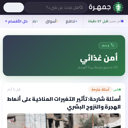
هل تبحث عن شيء؟
تدافع
أسواق
ناس
روح
كل الأقسام
شيف
آخر تحديث
قبل 17 دقيقة
🏷️ وسم
أمن غذائي
20
منشور مرتبط بهذا الوسم
ناس
أسئلة شارحة
قبل 5 أيام
›
أسئلة شارحة: تأثير التغيرات المناخية على أنماط
الهجرة والنزوح البشري