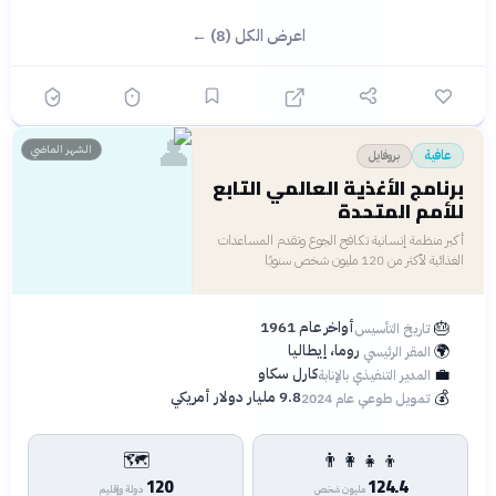
اعرض الكل (8) ←
👤
الشهر الماضي
بروفايل
عافية
برنامج الأغذية العالمي التابع
للأمم المتحدة
أكبر منظمة إنسانية تكافح الجوع وتقدم المساعدات
الغذائية لأكثر من 120 مليون شخص سنويًا
🎂
أواخر عام 1961
تاريخ التأسيس
🌍
روما، إيطاليا
المقر الرئيسي
💼
كارل سكاو
المدير التنفيذي بالإنابة
💰
9.8 مليار دولار أمريكي
تمويل طوعي عام 2024
🗺️
👨‍👩‍👧‍👦
120
124.4
مليون شخص
دولة وإقليم