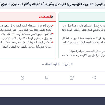
 الرموز التعبيرية (الإيموجي) التواصل وتُثريه، أم تُعيقه وتُفقر المحتوى اللغوي؟
❌
المعارضون
بيرية في نقل المشاعر والنبرة، مما يقلل من
يؤدي الإفراط في استخدام الرموز التعبيرية إلى تدهور مها
اصل النصي الذي يفتقر إلى تعابير الوجه ولغة
الكتابة واللغة، ويُقلل من القدرة على التعبير الدقيق بال
قد تكون الرموز التعبيرية غامضة أو متعددة التفسيرات، 
يرية طريقة سريعة ومختصرة للتعبير عن الأفكار
يؤدي إلى سوء فهم الرسالة الأصلية بدلاً من توضيحها.
ة المزاجية، مما يوفر الوقت ويزيد من كفاءة
لا يمكن للرموز التعبيرية أن تحل محل عمق وتعقيد اللغ
البشرية، وهي تُقلل من ثراء التعبيرات اللغوية والفروق ال
ي يمكن فهمه عبر الحواجز اللغوية
سهل التواصل بين الأفراد من خلفيات مختلفة.
اعرض المناظرة كاملة ←