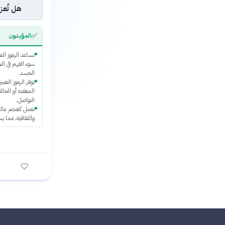
هل تُعزز
✅
المؤيدون
تساعد الرموز التع
سوء الفهم في التو
الجسد.
توفر الرموز التعب
المعقدة أو الحال
التواصل.
تعمل كعنصر عالم
والثقافية، مما ي