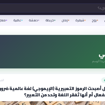
شيء؟
روح
شيفرة
زمان
خريطة
دهشة
عافية
معن
ي
هذا الوسم
ة
الشه
 أصبحت الرموز التعبيرية (الإيموجي) لغة عالمية ضرور
عال أم أنها تُفقر اللغة وتحد من التعبير؟