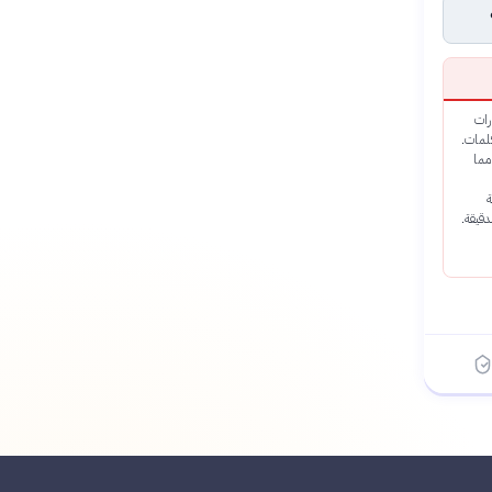
رات
كلمات.
مما
ة
دقيقة.