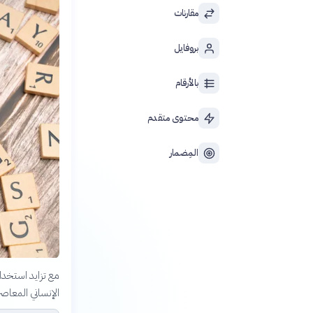
مقارنات
بروفايل
بالأرقام
محتوى متقدم
المِضمار
مع تزايد استخدام
الإنساني المعا