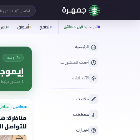
هل تبحث عن 
تدافع
أسواق
ناس
آخر تحديث
قبل 5 دقائق
الرئيسية
🏷️ وسم
أحدث المنشورات
إيموج
الأكثر قراءة
1
منشور مرتبط ب
خلاصات
تفاصيل
مناظر
›
مخططات
مناظرة: هل
للتواصل الف
اختبارات