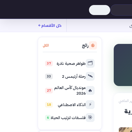
ى
كل الأقسام
رائج
الكل
🗂️
ظواهر صحية نادرة
37
🛰️
رحلة أرتيمس 2
33
مونديال كأس العالم
🔥
27
2026
ر الماضي
⚡
الذكاء الاصطناعي
18
ية
🎯
فلسفات لترتيب الحياة
6