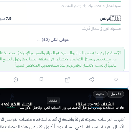
ر المنصات
ونس
7.5
مليون مستخدم
أول في شمال أفريقيا
اعرض الكل (12) ←
ستّ دول عربية (مصر والعراق والسعودية والجزائر والمغرب والإمارات) تستحوذ على 77%
تخدمي وسائل التواصل الاجتماعي في المنطقة، بينما تحتل دول الخليج الصدارة
اً في نسب الانتشار الرقمي رغم عدد مستخدميها المنخفض نسبياً.
👴
👨‍💼
مقارنة
قبل 4 أشهر
مقابل
 (18-35 سنة)
الجيل الأكبر (45+ سنة)
ام وسائل التواصل الاجتماعي بين الشباب العربي والجيل الأكبر سناً
راسات الحديثة فروقاً واضحة في أنماط استخدام منصات التواصل الاجتماعي بين
عربية المختلفة. يقضي الشباب وقتاً أطول بكثير على هذه المنصات مقارنة