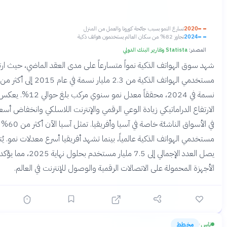
2
تسارع النمو بسبب جائحة كورونا والعمل من المنزل
2
تجاوز 82% من سكان العالم يستخدمون هواتف ذكية
Statista وتقارير البنك الدولي
لهواتف الذكية نمواً متسارعاً على مدى العقد الماضي، حيث ارتفع عدد
مستخدمي الهواتف الذكية من 2.3 مليار نسمة في عام 2015 إلى أكثر من 6.6 مليار
نسمة في 2024، محققاً معدل نمو سنوي مركب بلغ حوالي 12%. يعكس هذا
الدراماتيكي زيادة الوعي الرقمي والإنترنت اللاسلكي وانخفاض أسعار الأجهزة
في الأسواق الناشئة خاصة في آسيا وأفريقيا. تمثل آسيا الآن أكثر من 60% من
لهواتف الذكية عالمياً، بينما تشهد أفريقيا أسرع معدلات نمو. يُتوقع أن
يصل العدد الإجمالي إلى 7.5 مليار مستخدم بحلول نهاية 2025، مما يؤكد هيمنة
لمحمولة على الاتصالات الرقمية والوصول للإنترنت في العالم.
طط
قبل 4 أشهر