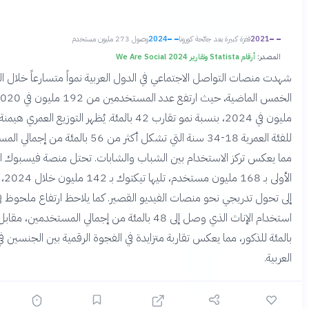
2
قفزة كبيرة بعد جائحة كورونا
2024
وصول 273 مليون مستخدم
أرقام Statista وتقارير We Are Social 2024
ت التواصل الاجتماعي في الدول العربية نمواً متسارعاً خلال السنوات
الخمس الماضية، حيث ارتفع عدد المستخدمين من 192 مليون في 2020 إلى 273
مليون في 2024، بنسبة نمو تقارب 42 بالمئة. يُظهر التوزيع العمري هيمنة واضحة
للفئة العمرية 18-34 سنة التي تشكل أكثر من 56 بالمئة من إجمالي المستخدمين،
تركز الاستخدام بين الشباب والشابات. تحتل منصة فيسبوك المرتبة
الأولى بـ 168 مليون مستخدم، تليها تيكتوك بـ 142 مليون خلال 2024، مما يشير
تدريجي نحو منصات الفيديو القصير. كما يلاحظ ارتفاع ملحوظ في
استخدام الإناث الذي وصل إلى 48 بالمئة من إجمالي المستخدمين، مقابل 52
ذكور، مما يعكس تقاربة متزايدة في الفجوة الرقمية بين الجنسين في المنطقة