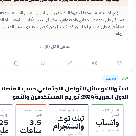
الاستخدام المفرط للأجهزة الذكية من قبل الآباء إلى تقليل الانتباه الموجه للأطفال،
 على نموهم العاطفي والاجتماعي. يمكن أن يشعر الأطفال بالإهمال أو المنافسة
زة على اهتمام الوالدين. كما قد يقلل من فرص اللعب والتفاعل المباشر الذي يعزز
اعرض الكل (8) ←
طط
قبل 3 أشهر
ك وسائل التواصل الاجتماعي حسب المنصات في
توزيع المستخدمين والنمو
 الأكثر
منصات النمو الأسرع
متوسط استخدام
عدد مستخدمي
يومي
الإنترنت العرب
تيك توك
تسآب
3.5
225
وانستجرام
ساعات
مليون
ن
+25% سنويّاً