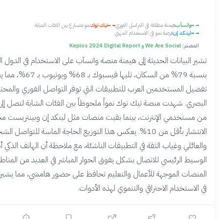
آب
هيمنة مطلقة في التراسل الفوري
تيك توك
نمو متسارع بين الفئات الشابة
 إن
فرصة نمو في الاستخدام المهني
We Are Social و Kepios 2024 Digital Report
انات الحديثة إلى هيمنة منصة واتسآب على الاستخدام في الدول العربية
بنسبة 79% من السكان، تليها فيسبوك بـ 68% ويوتيوب بـ 67%، مما يعكس
مستخدمين العرب للتطبيقات التي توفر التواصل الفوري والمحتوى
البصري. شهدت منصة تيك توك نمواً ملحوظاً بين الفئات الشابة لتصل إلى 30%
مي الإنترنت، بينما بقيت منصات مثل لينكد إن وبينتريست محدودة
الانتشار بأقل من 10%. يعكس هذا التوزيع الحاجة الماسة للتواصل الشخصي
وغياب الثقة في التطبيقات الناشئة، مع ملاحظة أن الهاتف الذكي أصبح
رئيسي للاتصال بشكل يفوق الحوار المباشر في العديد من المناطق.
الموجهة للأعمال والتعليم تحافظ على حضور هامشي، مما يشير إلى فجوة
ام الاحترافي والتنموي لهذه الأدوات.