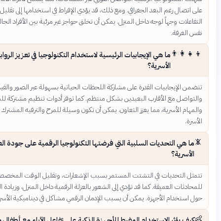
على اتصال رغم البعد الجغرافي. ومع ذلك، قد يؤدي الإفراط في استخدامها إلى تق
التفاعلات وجهاً لوجه داخل المنزل. يمكن أن تخلق حواجز غير مرئية بين الأفراد الج
نفس 
👨‍
ما هي الإيجابيات الرئيسية لاستخدام التكنولوجيا في تعزيز الروابط
الأسرية؟
تتضمن الإيجابيات القدرة على مشاركة اللحظات الحياتية بسهولة عبر الصور والف
والتواصل مع الأقارب البعيدين بشكل منتظم. كما توفر أدوات تنظيم مشتركة ل
والمهام الأسرية، مما يعزز التعاون. يمكن أن تكون وسيلة للمرح والترفيه المشترك ب
ما هي التحديات السلبية التي فرضتها التكنولوجيا الرقمية على جودة العل
الأ
تتمثل التحديات في التشتت المستمر بسبب الإشعارات، وتقليل الوقت
للمحادثات العميقة. كما قد تؤدي إلى الشعور بالعزلة الرقمية داخل المنزل، وزيادة 
حول استخدام الأجهزة. يمكن أن يسبب الإدمان الرقمي مشاكل في ديناميكية
كيف يؤثر الاستخدام المفرط للأجهزة الذكية على تفاعل الآباء مع أطف