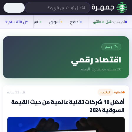
هل تبحث عن شيء؟
تدافع
أسواق
ناس
روح
كل الأقسام
شيفر
آخر تحديث
قبل 6 دقائق
🏷️ وسم
اقتصاد رقمي
20
منشور مرتبط بهذا الوسم
شيفرة
ترتيب
قبل 11 ساعة
›
أفضل 10 شركات تقنية عالمية من حيث القيمة
السوقية 2024