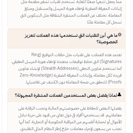
مما يجعل تتبعها صعبًا للغاية. تستخدم تقنيات تشفير متقدمة مثل
إثباتات المعرفة الصفرية لإخفاء هوية المرسل والمستقبل ومبلغ
المعاملة. تختلف عن العملات المشفرة الشفافة مثل البيتكوين التي
تسجل كل معاملة علنًا.
⚙️
ما هي أبرز التقنيات التي تستخدمها هذه العملات لتعزيز
الخصوصية؟
تعتمد هذه العملات على تقنيات مثل حلقات التوقيع (Ring
Signatures) التي تخلط توقيعات متعددة لإخفاء هوية المرسل الحقيقي.
كما تستخدم عناوين التخفي (Stealth Addresses) لإنشاء عناوين
فريدة لكل معاملة، وإثباتات المعرفة الصفرية (Zero-Knowledge
Proofs) للتحقق من صحة المعاملة دون الكشف عن تفاصيلها.
👤
لماذا يفضل بعض المستخدمين العملات المشفرة المجهولة؟
يفضلها البعض للحفاظ على خصوصيتهم المالية وتجنب الرقابة على
معاملاتهم. قد يستخدمها أفراد في دول تعاني من قيود على حرية تبادل
الأموال أو لحماية أنفسهم من المراقبة الحكومية أو التجارية. كما أنها
تجذب من يسعون لإجراء معاملات خارج إطار النظام المالي التقليدي.