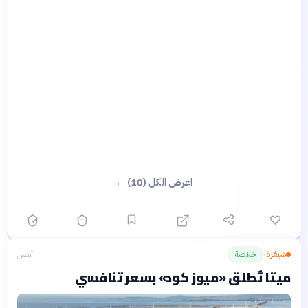
اعرض الكل (10) ←
شيفرة
خلاصة
أمس
›
ميتا تُطلق «ميوز كود» بسعر تنافسي