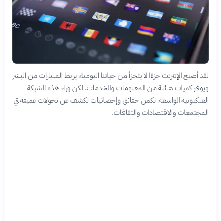
لقد أصبح الإنترنت جزءًا لا يتجزأ من حياتنا اليومية، يربط المليارات من البشر
ويوفر كميات هائلة من المعلومات والخدمات. لكن وراء هذه الشبكة
العنكبوتية الواسعة، تكمن حقائق وإحصائيات تكشف عن تحولات عميقة في
المجتمعات والاقتصادات والثقافات.