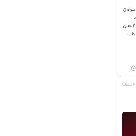
لبصري، سواء في
.
يقتصر على نوع معين
وتات.
ات