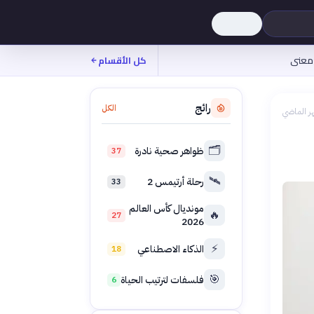
معنى
كل الأقسام
رائج
الكل
ر الماضي
🗂️
ظواهر صحية نادرة
37
🛰️
رحلة أرتيمس 2
33
مونديال كأس العالم
🔥
27
2026
⚡
الذكاء الاصطناعي
18
🎯
فلسفات لترتيب الحياة
6