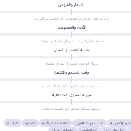
الأسعار والعروض
غالباً ما تكون العروض والخصومات أكثر تنافسية عبر الإنترنت.
الأمان والخصوصية
مخاوف بشأن أمن البيانات وطرق الدفع عبر الإنترنت.
خدمة العملاء والضمان
سهولة التواصل المباشر في المتاجر التقليدية.
وقت التسليم والانتظار
الحصول على المنتج فوراً مقابل انتظار الشحن.
تجربة التسوق الاجتماعية
التسوق كنشاط اجتماعي مع الأصدقاء والعائلة.
جارة إلكترونية
المستهلك العربي
عادات استهلاكية
تجارة
رقمنة
أسواق عربية
تكنولوجيا
تجارة التجزئة