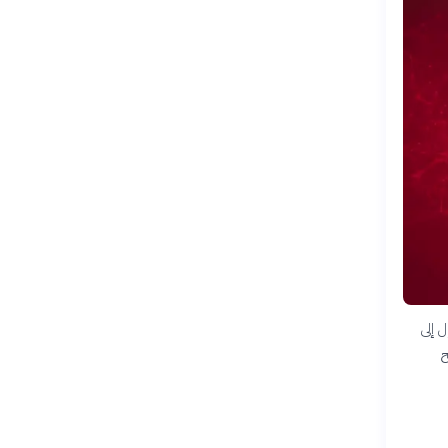
 إلى
ح