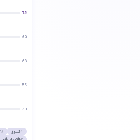
75
60
68
55
30
تسوق
ت
اقتصاد رقمي