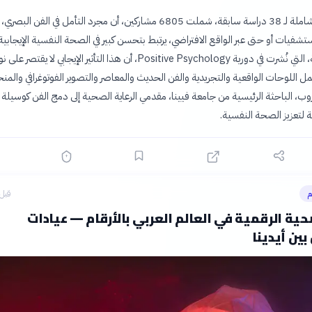
كشفت مراجعة شاملة لـ 38 دراسة سابقة، شملت 6805 مشاركين، أن مجرد التأمل في الفن ا
تشفيات أو حتى عبر الواقع الافتراضي، يرتبط بتحسن كبير في الصحة النفسية الإيجابية
ووجدت الدراسة، التي نُشرت في دورية Positive Psychology، أن هذا التأثير الإيجابي لا 
ل اللوحات الواقعية والتجريدية والفن الحديث والمعاصر والتصوير الفوتوغرافي والمنح
ب، الباحثة الرئيسية من جامعة فيينا، مقدمي الرعاية الصحية إلى دمج الفن كوسيلة
لتعزيز الصحة النفسية.
م
قبل 9 ساع
صحية الرقمية في العالم العربي بالأرقام — عيادات
ين أيدينا