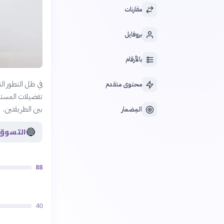
مقارنات
بروفايل
بالأرقام
في ظل التطور الت
محتوى متقدم
تفضيلات المستهل
بين الطريقتين.
المِضمار
🔵
التسوق ع
88
40