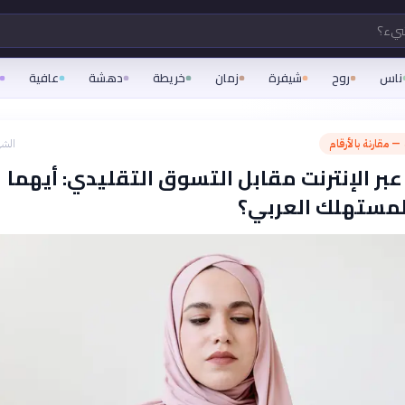
شيء؟
ناس
روح
شيفرة
زمان
خريطة
دهشة
عافية
 — مقارنة بالأرقام
الشه
بر الإنترنت مقابل التسوق التقليدي: أيهما
لمستهلك العربي؟