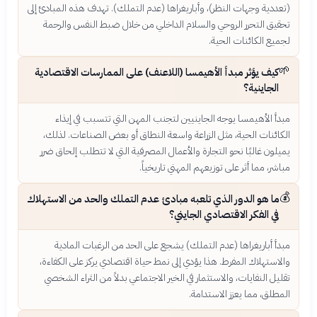
(تعددية وجهات النظر)، وأباريغراها (عدم التملك). تهدف هذه المبادئ إلى
تحقيق التحرر الروحي والسلام الداخلي من خلال ضبط النفس والرحمة
لجميع الكائنات الحية.
🌱
كيف يؤثر مبدأ الأهيمسا (اللاعنف) على الممارسات الاقتصادية
الجاينية؟
مبدأ الأهيمسا يوجه الجاينيين لتجنب المهن التي تتسبب في إيذاء
الكائنات الحية، مثل الزراعة واسعة النطاق أو بعض الصناعات. لذلك،
يميلون غالبًا نحو التجارة والأعمال المصرفية التي لا تتطلب إلحاق ضرر
مباشر، مما أثر على توزيعهم المهني تاريخياً.
💰
ما هو الدور الذي تلعبه مبادئ عدم التملك والحد من الاستهلاك
في الفكر الاقتصادي الجايني؟
مبدأ أباريغراها (عدم التملك) يشجع على الحد من الرغبات المادية
والاستهلاك المفرط. هذا يؤدي إلى نمط حياة اقتصادي يركز على الكفاءة،
تقليل النفايات، والاستثمار في الخير الاجتماعي بدلاً من الثراء الشخصي
المطلق، مما يعزز الاستدامة.