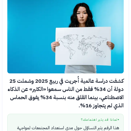
كشفت دراسة عالمية أُجريت في ربيع 2025 وشملت 25
دولة أن 34% فقط من الناس سمعوا «الكثير» عن الذكاء
الاصطناعي، بينما القلق منه بنسبة 34% يفوق الحماس
الذي لم يتجاوز 16%.
لماذا قد يثير اهتمامك؟
●
هذا الرقم يثير التساؤل حول مدى استعداد المجتمعات لمواجهة