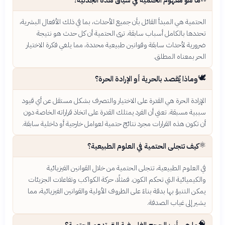
الحتمية هي المبدأ القائل بأن جميع الأحداث، بما في ذلك الأفعال البشرية،
تحددها بالكامل أسباب سابقة. ترى الحتمية أن كل حدث هو نتيجة
ضرورية لأحداث سابقة وقوانين طبيعية محددة، مما يلغي فكرة الاختيار
الحر بمعناه المطلق.
🕊️
وماذا يُقصد بالحرية أو الإرادة الحرة؟
الإرادة الحرة هي القدرة على الاختيار والتصرف بشكل مستقل عن أي قيود
سببية مسبقة. تعني أن الفرد يمتلك القدرة على اتخاذ قراراته الخاصة دون
أن تكون هذه القرارات مجرد نتائج حتمية لعوامل خارجية أو داخلية سابقة.
⚛️
كيف تتجلى الحتمية في العلوم الطبيعية؟
في العلوم الطبيعية، تتجلى الحتمية من خلال القوانين الفيزيائية
والكيميائية التي تحكم الكون. فمثلًا، حركة الكواكب وتفاعلات الجزيئات
يمكن التنبؤ بها بدقة بناءً على الظروف الأولية والقوانين الفيزيائية، مما
يشير إلى غياب الصدفة.
🧠
ما هي أبرز الحجج الفلسفية التي تدعم الحتمية؟