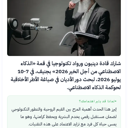
شارك قادة دينيون ورواد تكنولوجيا في قمة «الذكاء
الاصطناعي من أجل الخير 2026» بجنيف، في 7-10
يوليو 2026، لبحث دور الأديان في صياغة الأطر الأخلاقية
لحوكمة الذكاء الاصطناعي.
لماذا قد يثير اهتمامك؟
●
يُبرز هذا الحدث أهمية المزج بين القيم الروحية والتطور التكنولوجي
لضمان مستقبل رقمي يخدم البشرية ويحفظ كرامتها، وهو ما
يمس حياة كل فرد مع تزايد الاعتماد على هذه التقنيات.