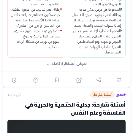
العلوم والفنون والتنمية.
التقاعد والرعاية الصحية.
الشيخوخة هي مرض يمكن علاجه،
إطالة العمر قد يزيد من الفجوة الطبقية،
وإطالة العمر لا يعني بالضرورة البقاء على
حيث ستكون هذه التقنيات باهظة الثمن
قيد الحياة بصحة متدهورة، بل يهدف إلى
ومتاحة فقط للأثرياء، مما يخلق طبقة
إطالة سنوات الشباب والصحة الجيدة.
من 'الخالدين' وأخرى من 'الفانين'.
التحسينات الطبية لإطالة العمر تعكس
التدخل في دورة الحياة الطبيعية قد يؤثر
السعي البشري الفطري للتغلب على
سلباً على التوازن البيئي والتنوع
المرض والموت، وهو امتداد طبيعي
البيولوجي، ويزيد من مشكلة الزيادة
للتطورات الطبية التي زادت متوسط
السكانية.
العمر سابقاً.
اعرض المناظرة كاملة ←
معنى
أسئلة شارحة
قبل 4 أيام
›
أسئلة شارحة: جدلية الحتمية والحرية في
الفلسفة وعلم النفس