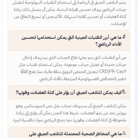
يشير التلاعب الجيني في الرياضة إلى استخدام التقنيات البيولوجية لتعديل
جينات الرياضي بهدف تحسين قدراته البدنية. يمكن أن يشمل ذلك زيادة
كتلة العضلات أو تحسين كفاءة استهلاك الأكسجين أو تسريع التعافي من
الإصابات.
🔬
ما هي أبرز التقنيات الجينية التي يمكن استخدامها لتحسين
الأداء الرياضي؟
من أبرز التقنيات التي يتم بحثها علاج الجينات الذي يستهدف إدخال
جينات جديدة أو تعديل جينات موجودة. يمكن استخدام تقنيات مثل
CRISPR-Cas9 لتعديل الحمض النووي بدقة عالية، مما يفتح آفاقًا
لتغيير الخصائص الفسيولوجية المرتبطة بالأداء الرياضي.
💪
كيف يمكن للتلاعب الجيني أن يؤثر على كتلة العضلات وقوتها؟
يمكن للتلاعب الجيني أن يستهدف جينات مثل جين الميوستاتين، وهو
بروتين يحد من نمو العضلات. تثبيط هذا الجين يمكن أن يؤدي إلى زيادة
ملحوظة في كتلة العضلات وقوتها، مما يمنح الرياضي ميزة تنافسية كبيرة.
⚠️
ما هي المخاطر الصحية المحتملة للتلاعب الجيني على