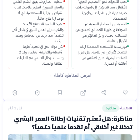
تجنب الانجراف نحو "التصميم الجيني"
التنظيم الصارم قد يعيق التقدم العلمي
للأطفال، مما قد يؤدي إلى فجوات طبقية
والبحثي الضروري لتطوير علاجات فعالة
جديدة مبنية على القدرات البيولوجية
للأمراض الوراثية المستعصية التي لا
المصممة.
يوجد لها علاج حالياً.
الحماية من المخاطر الصحية غير
القيود العالمية قد تدفع الأبحاث
المتوقعة والطويلة الأمد التي قد تنتج عن
والتقنيات إلى العمل السري في بلدان أقل
التعديلات الجينية، والتي قد تؤثر على
تنظيماً، مما يزيد من المخاطر ويفقد
الأجيال القادمة.
الرقابة.
منع إساءة الاستخدام المحتملة لهذه
لكل دولة الحق في تحديد أطرها
التقنيات لأغراض غير علاجية، مثل تعزيز
الأخلاقية والقانونية الخاصة، وقد لا
الصفات البشرية بطرق قد تُعتبر غير
يتناسب الإطار العالمي مع التباينات
أخلاقية أو تمييزية.
الثقافية والدينية.
اعرض المناظرة كاملة ←
دهشة
مناظرة
قبل 3 أيام
›
مناظرة: هل تُعتبر تقنيات إطالة العمر البشري
تدخلاً غير أخلاقي أم تقدماً علمياً حتمياً؟