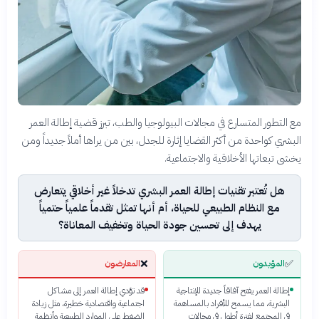
مع التطور المتسارع في مجالات البيولوجيا والطب، تبرز قضية إطالة العمر
البشري كواحدة من أكثر القضايا إثارة للجدل، بين من يراها أملاً جديداً ومن
يخشى تبعاتها الأخلاقية والاجتماعية.
هل تُعتبر تقنيات إطالة العمر البشري تدخلاً غير أخلاقي يتعارض
مع النظام الطبيعي للحياة، أم أنها تمثل تقدماً علمياً حتمياً
يهدف إلى تحسين جودة الحياة وتخفيف المعاناة؟
❌
✅
المؤيدون
المعارضون
إطالة العمر يفتح آفاقاً جديدة للإنتاجية
قد تؤدي إطالة العمر إلى مشاكل
البشرية، مما يسمح للأفراد بالمساهمة
اجتماعية واقتصادية خطيرة، مثل زيادة
في المجتمع لفترة أطول في مجالات
الضغط على الموارد الطبيعية وأنظمة