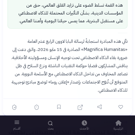
هذه القمة تسلط الضوء على تزايد القلق العالمي، حتى من
المؤسسات الدينية، بشأن التأثيرات المحتملة للذكاء الاصطناعي
على مستقبل البشرية، مما يمس حياتنا اليومية وأمننا العالمي.
تأتي هذه المبادرة استجابةً لرسالة البابا لاوون الرابع عشر العامة
«Magnifica Humanitas» الصادرة في 15 مايو 2026، والتي دعت إلى
ضرورة بقاء الذكاء الاصطناعي تحت توجيه الإنسان ومسؤوليته الأخلاقية.
يناقش المشاركون قضايا حوكمة التقنيات الناشئة ونزع السلاح في ظل
تصاعد المخاوف من تداخل الذكاء الاصطناعي مع الأسلحة النووية. من
المتوقع أن تُتوّج الاجتماعات بإصدار «إعلان روما» لوضع مبادئ توجيهية
للذكاء الاصطناعي.
معنى
خلاصة
قبل 14 يومًا
›
الرئيسية
الأحدث
بحث
أقسام
162 دولة تبحث حوكمة الذكاء الاصطناعي بجنيف