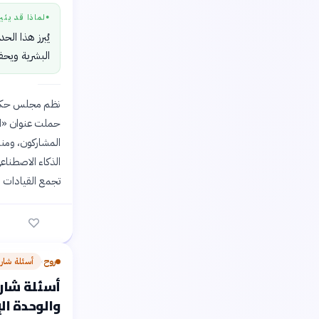
لماذا قد يثي
●
يُبرز هذا ال
البشرية ويحف
نظم مجلس حكما
حملت عنوان «الذ
المشاركون، ومنهم
الذكاء الاصطناعي
تجمع القيادات ال
روح
أسئلة شار
›
أسئلة شارح
والوحدة ال