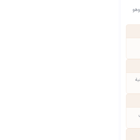
 وهو
ية