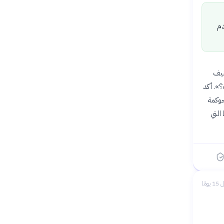
دم
نيف
؟». أكد
حوكمة
التي
 يومًا