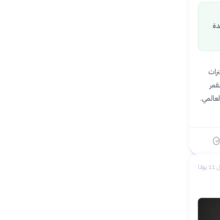
دة
تراث
لقمر
عالمي.
 يومًا