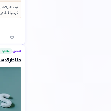
تؤيد البهائية
كوسيلة للتغيير
معنى
مناظرة
›
مناظرة: هل