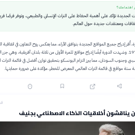
ر اهتمامك؟
 الجديدة تؤكد على أهمية الحفاظ على التراث الإنساني والطبيعي، وتوفر فرصًا فري
افات ومعتقدات جديدة حول العالم.
 أُقر إدراج جميع المواقع الجديدة بتوافق الآراء، مما يعكس روح التعاون في اتفاقية ال
العالمي لعام 1972. وشهدت الدورة أيضًا إدراج مواقع للمرة الأولى من ثلاثة بلدان أفريقية، وهي جزر ا
بي وجنوب السودان، مما يبرز التزام اليونسكو بتحقيق توازن أفضل في قائمة التراث ال
ة ستة مواقع في قائمة التراث العالمي المعرض للخطر، مؤكدة على ضرورة حمايتها.
قبل 11
ان يناقشون أخلاقيات الذكاء الاصطناعي بجنيف