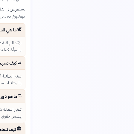
نستعرض في هذا ا
موضوع معقد يس
🕊️
ما هي المب
تؤكد البهائية
والمرأة. كما ت
🤝
كيف تسهم ا
تعتبر البهائية
والوطنية. تشج
⚖️
ما هو دور ا
تعتبر العدالة 
يضمن حقوق جمي
🏛️
كيف تتعام