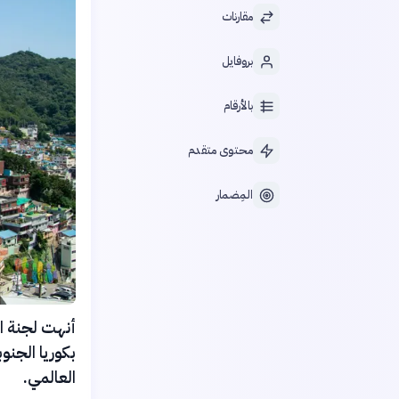
مقارنات
بروفايل
بالأرقام
محتوى متقدم
المِضمار
أنهت لجنة ال
العالمي.