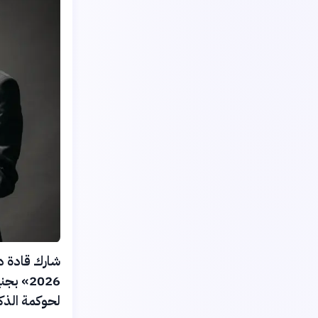
شارك قادة دي
لحوكمة الذك