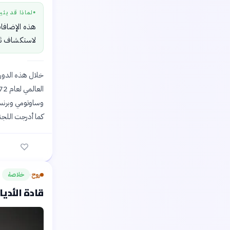
لماذا قد يثي
●
هذه الإضافات
لاستكشاف ثق
خلال هذه الدورة،
وساوتومي وبرنسي
كما أدرجت اللجن
روح
خلاصة
›
قادة الأدي