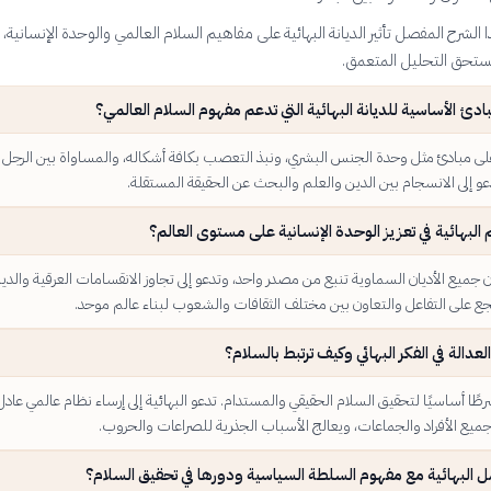
لشرح المفصل تأثير الديانة البهائية على مفاهيم السلام العالمي والوحدة الإنسانية،
تحق التحليل المتعمق.
ادئ الأساسية للديانة البهائية التي تدعم مفهوم السلام العالمي؟
 على مبادئ مثل وحدة الجنس البشري، ونبذ التعصب بكافة أشكاله، والمساواة بين الرجل
دعو إلى الانسجام بين الدين والعلم والبحث عن الحقيقة المستقلة.
لبهائية في تعزيز الوحدة الإنسانية على مستوى العالم؟
 أن جميع الأديان السماوية تنبع من مصدر واحد، وتدعو إلى تجاوز الانقسامات العرقية والدين
ع على التفاعل والتعاون بين مختلف الثقافات والشعوب لبناء عالم موحد.
لعدالة في الفكر البهائي وكيف ترتبط بالسلام؟
شرطًا أساسيًا لتحقيق السلام الحقيقي والمستدام. تدعو البهائية إلى إرساء نظام عالمي عادل
ع الأفراد والجماعات، ويعالج الأسباب الجذرية للصراعات والحروب.
ل البهائية مع مفهوم السلطة السياسية ودورها في تحقيق السلام؟