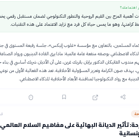
ر اهتمامك؟
حدث أهمية المزج بين القيم الروحية والتطور التكنولوجي لضمان مستقبل رقمي يخ
ظ كرامتها، وهو ما يمس حياة كل فرد مع تزايد الاعتماد على هذه التقنيات.
ء المسلمين، بالتعاون مع مؤسسة «غلوب إثيكس»، جلسة رفيعة المستوى في ج
كاء الاصطناعي بوصفه منفعة عامة عالمية: ماذا يرى القادة الدينيون ورواد الصناعة
 مندوب الفاتيكان الدكتور برايان باتريك غرين، على أن الأديان شريك أساسي في بناء 
، بهدف صون الكرامة وتعزيز المسؤولية الأخلاقية. تعد هذه الفعالية الأولى من نوعها 
دينية مع رواد التكنولوجيا لمناقشة الأبعاد الأخلاقية للذكاء الاصطناعي.
حة
قبل 15
ة: تأثير الديانة البهائية على مفاهيم السلام العالمي
إنسانية