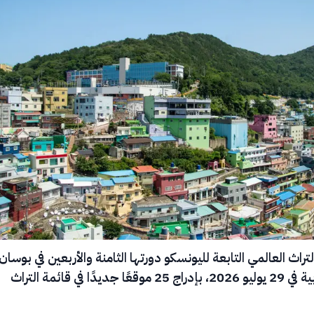
تراث العالمي التابعة لليونسكو دورتها الثامنة والأربعين في بوسان
بكوريا الجنوبية في 29 يوليو 2026، بإدراج 25 موقعًا جديدًا في قائمة التراث