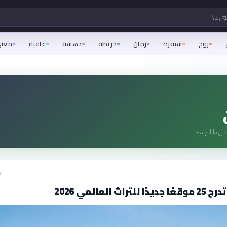
شيء؟
روح
شيفرة
زمان
خريطة
دهشة
عافية
معن
 بهذا الوسم
ق
راث العالمي 2026