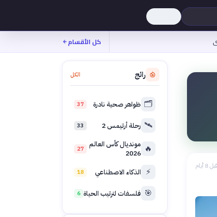
ى
كل الأقسام
رائج
الكل
🗂️
ظواهر صحية نادرة
37
🛰️
رحلة أرتيمس 2
33
مونديال كأس العالم
🔥
27
2026
بل 8 أيام
⚡
الذكاء الاصطناعي
18
🎯
فلسفات لترتيب الحياة
6