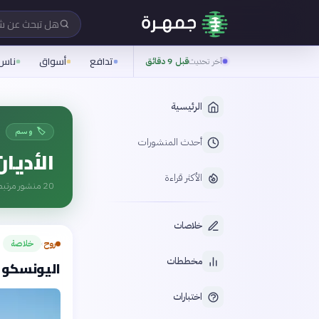
هل تبحث عن 
تدافع
أسواق
ناس
آخر تحديث
قبل 9 دقائق
الرئيسية
🏷️ وسم
أحدث المنشورات
الأديان
الأكثر قراءة
20
منشور مرتبط
خلاصات
روح
خلاصة
›
مخططات
اليونسكو تدرج 25 موقعًا جديدًا للت
اختبارات