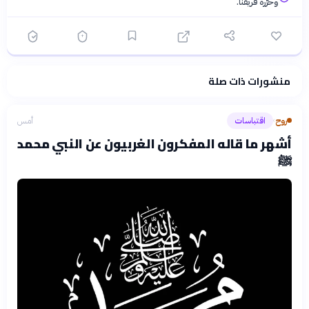
وحرّره فريقنا.
منشورات ذات صلة
فلسفتنا المعرفية
·
سياسة الذكاء الاصطناعي
روح
اقتباسات
أمس
›
أشهر ما قاله المفكرون الغربيون عن النبي محمد
ﷺ