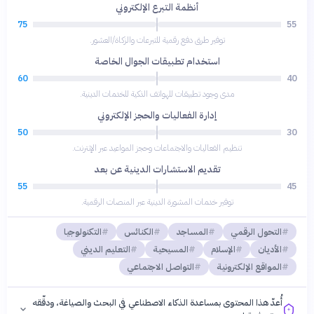
أنظمة التبرع الإلكتروني
75
55
توفير طرق دفع رقمية للتبرعات والزكاة/العشور.
استخدام تطبيقات الجوال الخاصة
60
40
مدى وجود تطبيقات للهواتف الذكية للخدمات الدينية.
إدارة الفعاليات والحجز الإلكتروني
50
30
تنظيم الفعاليات والاجتماعات وحجز المواعيد عبر الإنترنت.
تقديم الاستشارات الدينية عن بعد
55
45
توفير خدمات المشورة الدينية عبر المنصات الرقمية.
التحول الرقمي
المساجد
الكنائس
التكنولوجيا
الأديان
الإسلام
المسيحية
التعليم الديني
المواقع الإلكترونية
التواصل الاجتماعي
أُعدّ هذا المحتوى بمساعدة الذكاء الاصطناعي في البحث والصياغة، ودقّقه