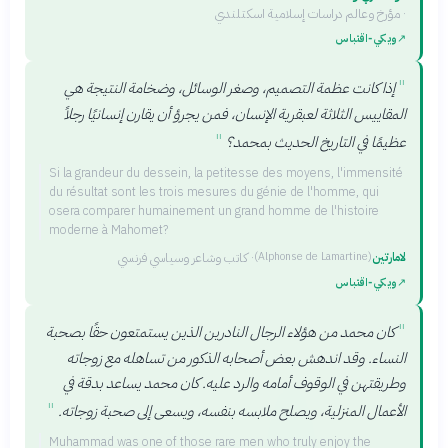
·
مؤرخ وعالم دراسات إسلامية اسكتلندي
↗
ويكي‑اقتباس
"
إذا كانت عظمة التصميم، وصغر الوسائل، وضخامة النتيجة هي
المقاييس الثلاثة لعبقرية الإنسان، فمن يجرؤ أن يقارن إنسانيًا رجلاً
"
عظيمًا في التاريخ الحديث بمحمد؟
Si la grandeur du dessein, la petitesse des moyens, l'immensité
du résultat sont les trois mesures du génie de l'homme, qui
osera comparer humainement un grand homme de l'histoire
moderne à Mahomet?
لامارتين
·
كاتب وشاعر وسياسي فرنسي
(
Alphonse de Lamartine
)
↗
ويكي‑اقتباس
"
كان محمد من هؤلاء الرجال النادرين الذين يستمتعون حقًا بصحبة
النساء. وقد اندهش بعض أصحابه الذكور من تساهله مع زوجاته
وطريقتهن في الوقوف أمامه والرد عليه. كان محمد يساعد بدقة في
"
الأعمال المنزلية، ويصلح ملابسه بنفسه، ويسعى إلى صحبة زوجاته.
Muhammad was one of those rare men who truly enjoy the