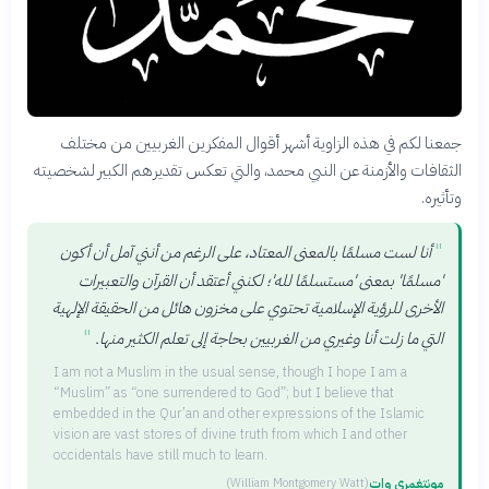
جمعنا لكم في هذه الزاوية أشهر أقوال المفكرين الغربيين من مختلف
الثقافات والأزمنة عن النبي محمد، والتي تعكس تقديرهم الكبير لشخصيته
وتأثيره.
"
أنا لست مسلمًا بالمعنى المعتاد، على الرغم من أنني آمل أن أكون
'مسلمًا' بمعنى 'مستسلمًا لله'؛ لكنني أعتقد أن القرآن والتعبيرات
الأخرى للرؤية الإسلامية تحتوي على مخزون هائل من الحقيقة الإلهية
"
التي ما زلت أنا وغيري من الغربيين بحاجة إلى تعلم الكثير منها.
I am not a Muslim in the usual sense, though I hope I am a
“Muslim” as “one surrendered to God”; but I believe that
embedded in the Qur’an and other expressions of the Islamic
vision are vast stores of divine truth from which I and other
occidentals have still much to learn.
مونتغمري وات
(
William Montgomery Watt
)