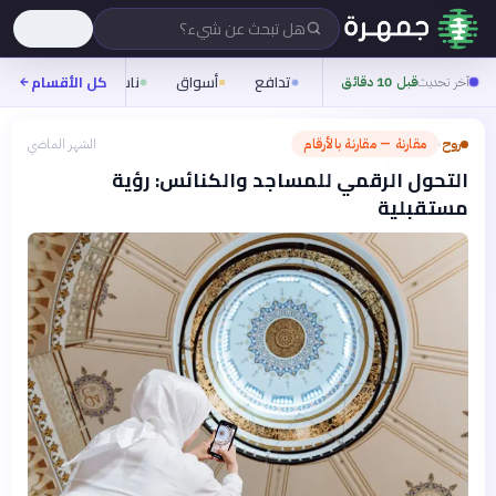
هل تبحث عن شيء؟
تدافع
أسواق
ناس
روح
كل الأقسام
شيف
آخر تحديث
قبل 10 دقائق
روح
مقارنة — مقارنة بالأرقام
الشهر الماضي
›
التحول الرقمي للمساجد والكنائس: رؤية
مستقبلية