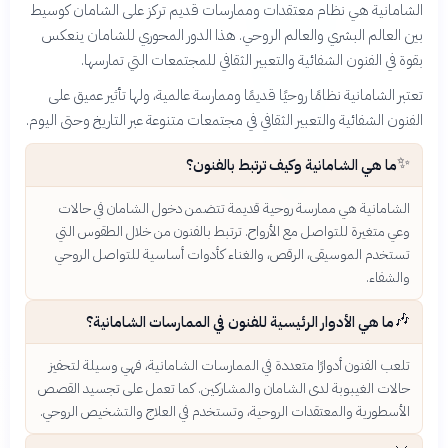
الشامانية هي نظام معتقدات وممارسات قديم تركز على الشامان كوسيط
بين العالم البشري والعالم الروحي. هذا الدور المحوري للشامان ينعكس
بقوة في الفنون الشفائية والتعبير الثقافي للمجتمعات التي تمارسها.
تعتبر الشامانية نظامًا روحيًا قديمًا وممارسة عالمية، ولها تأثير عميق على
الفنون الشفائية والتعبير الثقافي في مجتمعات متنوعة عبر التاريخ وحتى اليوم.
✨
ما هي الشامانية وكيف ترتبط بالفنون؟
الشامانية هي ممارسة روحية قديمة تتضمن دخول الشامان في حالات
وعي متغيرة للتواصل مع الأرواح. ترتبط بالفنون من خلال الطقوس التي
تستخدم الموسيقى، الرقص، والغناء كأدوات أساسية للتواصل الروحي
والشفاء.
🎶
ما هي الأدوار الرئيسية للفنون في الممارسات الشامانية؟
تلعب الفنون أدوارًا متعددة في الممارسات الشامانية، فهي وسيلة لتحفيز
حالات الغيبوبة لدى الشامان والمشاركين. كما تعمل على تجسيد القصص
الأسطورية والمعتقدات الروحية، وتستخدم في العلاج والتشخيص الروحي.