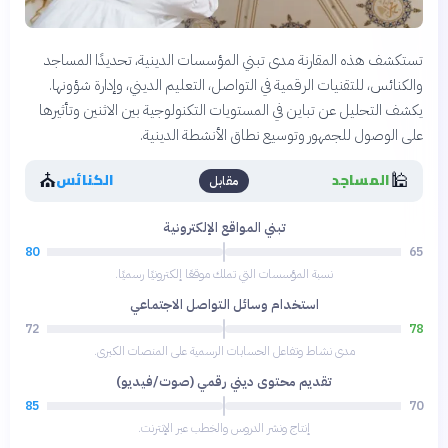
تستكشف هذه المقارنة مدى تبني المؤسسات الدينية، تحديدًا المساجد
والكنائس، للتقنيات الرقمية في التواصل، التعليم الديني، وإدارة شؤونها.
يكشف التحليل عن تباين في المستويات التكنولوجية بين الاثنين وتأثيرها
على الوصول للجمهور وتوسيع نطاق الأنشطة الدينية.
⛪
🕌
المساجد
الكنائس
مقابل
تبني المواقع الإلكترونية
80
65
نسبة المؤسسات التي تملك موقعًا إلكترونيًا رسميًا.
استخدام وسائل التواصل الاجتماعي
72
78
مدى نشاط وتفاعل الحسابات الرسمية على المنصات الكبرى.
تقديم محتوى ديني رقمي (صوت/فيديو)
85
70
إنتاج ونشر الدروس والخطب عبر الإنترنت.