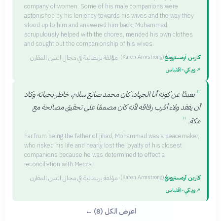
company of women. Some of his male companions were
astonished by his leniency towards his wives and the way they
stood up to him and answered him back. Muhammad
scrupulously helped with the chores, mended his own clothes
and sought out the companionship of his wives.
كارين آرمسترونغ
·
مؤلفة بريطانية في مجال الدين المقارن
(
Karen Armstrong
)
↗
ويكي‑اقتباس
"
بعيدًا عن كونه أبا الجهاد، كان محمد صانع سلام، خاطر بحياته وكاد
أن يفقد ولاء أقرب رفاقه لأنه كان مصممًا على تحقيق مصالحة مع
"
مكة.
Far from being the father of jihad, Mohammad was a peacemaker,
who risked his life and nearly lost the loyalty of his closest
companions because he was determined to effect a
reconciliation with Mecca.
كارين آرمسترونغ
·
مؤلفة بريطانية في مجال الدين المقارن
(
Karen Armstrong
)
↗
ويكي‑اقتباس
اعرض الكل (8) ←