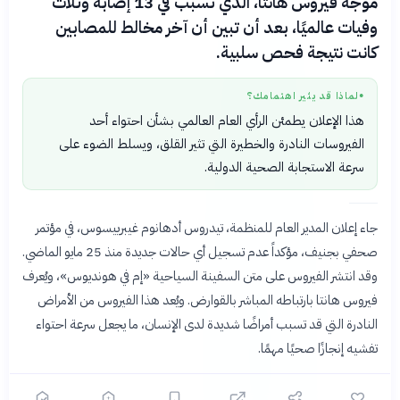
موجة فيروس هانتا، الذي تسبب في 13 إصابة وثلاث
وفيات عالميًا، بعد أن تبين أن آخر مخالط للمصابين
كانت نتيجة فحص سلبية.
لماذا قد يثير اهتمامك؟
●
هذا الإعلان يطمئن الرأي العام العالمي بشأن احتواء أحد
الفيروسات النادرة والخطيرة التي تثير القلق، ويسلط الضوء على
سرعة الاستجابة الصحية الدولية.
جاء إعلان المدير العام للمنظمة، تيدروس أدهانوم غيبرييسوس، في مؤتمر
صحفي بجنيف، مؤكداً عدم تسجيل أي حالات جديدة منذ 25 مايو الماضي.
وقد انتشر الفيروس على متن السفينة السياحية «إم في هونديوس»، ويُعرف
فيروس هانتا بارتباطه المباشر بالقوارض. ويُعد هذا الفيروس من الأمراض
النادرة التي قد تسبب أمراضًا شديدة لدى الإنسان، ما يجعل سرعة احتواء
تفشيه إنجازًا صحيًا مهمًا.