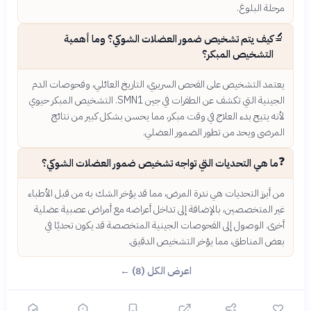
مرحلة البلوغ.
🔬
كيف يتم تشخيص ضمور العضلات الشوكي؟ وما أهمية
التشخيص المبكر؟
يعتمد التشخيص على الفحص السريري، التاريخ العائلي، وفحوصات الدم
الجينية التي تكشف عن الطفرات في جين SMN1. التشخيص المبكر حيوي
لأنه يتيح بدء العلاج في وقت مبكر، مما يحسن بشكل كبير من نتائج
المرضى ويحد من تطور الضمور العضلي.
❓
ما هي التحديات التي تواجه تشخيص ضمور العضلات الشوكي؟
من أبرز التحديات هي ندرة المرض، مما قد يؤخر الشك به من قبل الأطباء
غير المتخصصين، بالإضافة إلى تداخل أعراضه مع أمراض عصبية عضلية
أخرى. الوصول إلى الفحوصات الجينية المتخصصة قد يكون تحديًا في
بعض المناطق، مما يؤخر التشخيص الدقيق.
اعرض الكل (8) ←