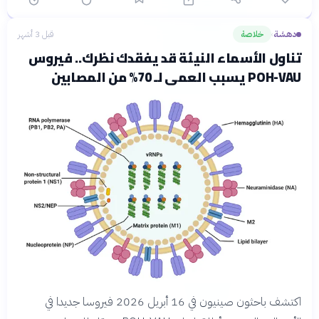
دهشة
خلاصة
قبل 3 أشهر
›
تناول الأسماء النيئة قد يفقدك نظرك.. فيروس
POH-VAU يسبب العمى لـ 70% من المصابين
اكتشف باحثون صينيون في 16 أبريل 2026 فيروسا جديدا في