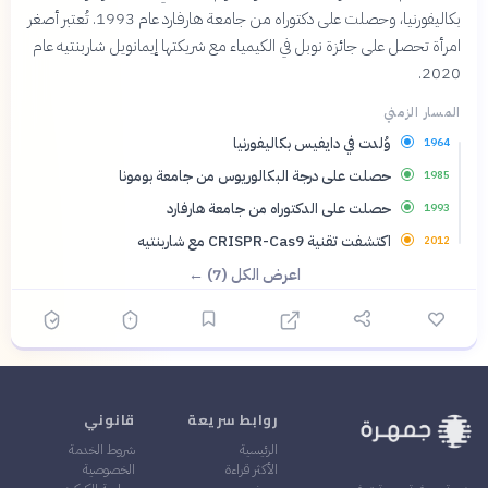
بكاليفورنيا، وحصلت على دكتوراه من جامعة هارفارد عام 1993. تُعتبر أصغر
امرأة تحصل على جائزة نوبل في الكيمياء مع شريكتها إيمانويل شاربنتيه عام
2020.
المسار الزمني
وُلدت في دايفيس بكاليفورنيا
1964
حصلت على درجة البكالوريوس من جامعة بومونا
1985
حصلت على الدكتوراه من جامعة هارفارد
1993
اكتشفت تقنية CRISPR-Cas9 مع شاربنتيه
2012
اعرض الكل (7) ←
روابط سريعة
قانوني
الرئيسية
شروط الخدمة
الأكثر قراءة
الخصوصية