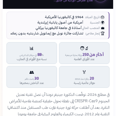
لعلاج الأمراض الوراثية من جذور…
🎂
1964 في كاليفورنيا الأمريكية
تاريخ الميلاد
🌍
أمريكية من أصول يابانية إيرلندية
الجنسية
💼
أستاذة في جامعة كاليفورنيا بيركلي
المنصب الحالي
🏆
تشاركت جائزة نوبل مع إيمانويل شاربنتيه بدون زملاء
إنجاز مفاجئ
📊
🧑‍🔬
أكثر من 250
88
ورقة بحثية مرجعية
% في سرطان البنكرياس
عدد الأوراق العلمية
نسبة منع الأورام في التجارب
👥
🏅
30
20
جائزة منذ 2012
باحث دائم
جوائز عالمية رئيسية
عدد الباحثين بمختبرها
في مطلع 2026، توقّعت الدكتورة جينيفر دودنا أن تصل تقنية تعديل
الجينوم CRISPR-Cas9 إلى نقطة تحول حقيقية كمنصة علاجية للأمراض
النادرة، بعد أن أطلقت حركة ثورة جينية غيّرت طب المستقبل منذ اكتشافها
التقنية عام 2012. درست الكيمياء والعلوم البيئية في جامعة بومونا