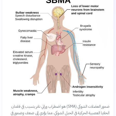
ضمور العضلات الشوكي (SMA) هو اضطراب وراثي نادر يتسبب في فقدان
الخلايا العصبية الحركية في الحبل الشوكي، مما يؤدي إلى ضعف وضمور في