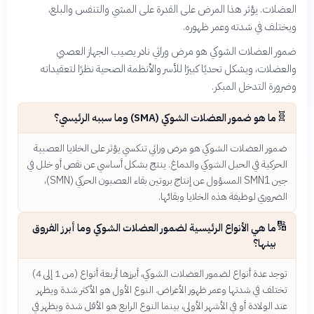
العضلات. يؤثر هذا المرض على القدرة على المشي والتنفس والبلع،
ويختلف في شدته وعمر ظهوره.
ضمور العضلات الشوكي هو مرض وراثي نادر يصيب الجهاز العصبي
والعضلات، ويشكل تحديًا كبيرًا للأسر والأنظمة الصحية نظرًا لتعقيداته
وضرورة التدخل المبكر.
🧬
ما هو ضمور العضلات الشوكي (SMA) وما سببه الرئيسي؟
ضمور العضلات الشوكي هو مرض وراثي تنكسي يؤثر على الخلايا العصبية
الحركية في الحبل الشوكي والدماغ. ينتج بشكل أساسي عن نقص أو خلل في
جين SMN1 المسؤول عن إنتاج بروتين بقاء العصبون الحركي (SMN)،
الضروري لوظيفة هذه الخلايا وبقائها.
🔢
ما هي الأنواع الرئيسية لضمور العضلات الشوكي وما أبرز الفروق
بينها؟
توجد عدة أنواع لضمور العضلات الشوكي، أبرزها أربعة أنواع (من 1 إلى 4)
تختلف في شدتها وعمر ظهور الأعراض. النوع الأول هو الأكثر شدة ويظهر
عند الولادة أو في الأشهر الأولى، بينما النوع الرابع هو الأقل شدة ويظهر في