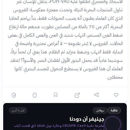
الأسماك والجمبري أطلقوا عليه POH-VAU، ينتقل للإنسان عبر
تناول المنتجات البحرية النيئة. وتحدث معجزة معكوسة: الفيروس
الذي كان العلماء يظنون أنه يصيب الحيوانات فقط، بدأ يهاجم الخلايا
البشرية. أكثر من 70 بالمئة من المصابين تطورت عندهم حالة ارتفاع
ضغط العين المستمر، التهاب شديد في العين والعمى الكامل في بعض
الحالات. الفيروس لا يُنذر بقدومه — لا أعراض تحذيرية واضحة في
البداية. فقط التهاب وضغط متزايد ثم الظلام. هذا يعني أن لحماً نيئاً،
سوشيما عادياً قد يحمل البذور الأولى لفقدان البصر. والأسوأ؟ اعتقد
العلماء أن هذا الفيروس لا يستطيع الدخول للجسد البشري. كانوا
مخطئين.
بروفايل
عافية
قبل 4 أشهر
جينيفر آن دودنا
🧬
مخترعة تقنية CRISPR-Cas9 وحائزة نوبل 2020 التي فتحت الباب