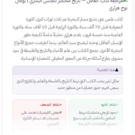
كتاب علمي غني يتتبع مسار البشرية عبر ثلاث ثورات كبرى: الثورة
المعرفية قبل 70 ألف سنة، والثورة الزراعية قبل 10 آلاف سنة، والثورة
العلمية منذ خمسة قرون. يقدم هراري تحليلاً شاملاً لكيفية تطور
الإنسان العاقل وحده ليصبح سيد العالم، بينما انقرضت جميع الأنواع
البشرية الأخرى. يجمع الكتاب بين علم الأحياء والتاريخ والفلسفة في سرد
مشوق يطرح أسئلة جريئة عن المعنى الحقيقي للحضارة الإنسانية.
👤
هذا الكتاب؟
مثالي لمن يحب الكتب التي تربط التاريخ بالفلسفة والعلم، وللقارئ الذي
يسعى لفهم جذور حضارتنا من منظور جديد.
✓
نقاط القوة
✕
نقاط الضعف
سرد تاريخي متماسك يربط
بعض الفرضيات تعتمد على
✕
✓
الماضي بالحاضر بأسلوب بديع
تعميمات قد تستفز القارئ
تحدي الافتراضات الراسخة
المتدين
✓
حول تفوق الإنسان وتطوره
يميل الكتاب نحو تفاؤل ناقد
✕