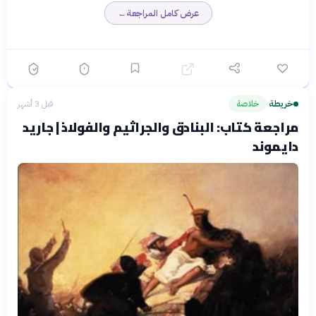
الحتمي
قد يبدو متشائماً للبعض
عرض كامل المراجعة
←
استكشاف عميق لدور
بخصوص مستقبل البشرية
✓
الأساطير والأفكار المشتركة في
بناء المجتمعات الكبرى
قدرة استثنائية على تبسيط
✓
مفاهيم معقدة دون تقليل
جودتها العلمية
خريطة
خلاصة
قبل 3 أشهر
›
مراجعة كتاب: البنادق والجراثيم والفولاذ | جاريد
دايموند