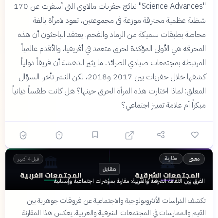
"Science Advances" نتائج حفريات مالاوي التي أسفرت عن 170
شظية عظمية محترقة موزعة في مجموعتين، تعود لامرأة بالغة
محاطة بطبقات سميكة من الرماد والفحم. يعتقد الباحثون أن هذه
المحرقة هي الأولى المؤكدة لحرق متعمد في أفريقيا، والأقدم عالمياً
المرتبطة بمجتمعات صيادي الطرائد. ما يثير الدهشة أن فريقاً دولياً
كشفها خلال حفريات بين 2017 و2018، لكن النشر تأخر. السؤال
المعلق: لماذا اختارت هذه المرأة الحرق حينها؟ هل كانت طقساً ديانياً
مبكراً أم علامة تمييز اجتماعي؟
🏛️
🏯
مقارنة
معنى
قبل 4 أشهر
مقابل
المجتمعات الشرقية
المجتمعات الغربية
الفرق بين الثقافة الشرقية والغربية: مقارنة بمؤشرات اجتماعية وإنسانية
تكشف الدراسات الأنثروبولوجية والاجتماعية عن فروقات جوهرية بين
القيم والممارسات في المجتمعات الشرقية والغربية. يعكس هذا المقارنة