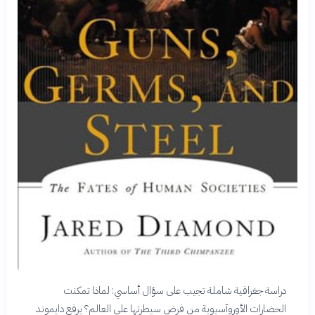
دراسة جغرافية شاملة تجيب على سؤال أساسي: لماذا تمكنت
الحضارات الأوروآسيوية من فرض سيطرتها على العالم؟ يرفع دايموند