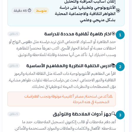
إتقان أساليب المراقبة والتحليل
الأنثروبولوجي وتطبيقها على دراسة
🎯
متوسط
⏱
45 دقيقة
الظواهر الثقافية والاجتماعية المحلية
بشكل منهجي وعلمي
اختر ظاهرة ثقافية محددة للدراسة
🎯
5 دقائق
1
حدد الظاهرة أو السلوك الاجتماعي الذي تريد دراسته مثل طقوس الزواج أو
احتفالات معينة أو أنماط الحوار الأسري. اكتب تعريفاً مختصراً للظاهرة
وسبب اختيارك لها. تأكد من أنها محددة وقابلة للملاحظة والتوثيق.
ادرس الخلفية النظرية والمفاهيم الأساسية
📚
8 دقائق
2
اقرأ عن المفاهيم الأنثروبولوجية ذات الصلة مثل الثقافة المادية والرموز
الثقافية والدور الاجتماعي. ابحث عن دراسات سابقة تناولت ظواهر مشابهة.
دوّن المصطلحات والنظريات المهمة لتوظيفها في تحليلك.
⚠️
تأكد من استخدام مصادر أكاديمية موثوقة وتجنب الافتراضات
الشخصية في هذه المرحلة
جهز أدوات الملاحظة والتوثيق
🔍
5 دقائق
3
أعد دفتر ملاحظات أو قالب إلكتروني لتسجيل الملاحظات. حدد ما
ستلاحظه: الأفعال والكلمات والعلاقات والموارد المستخدمة والأماكن.