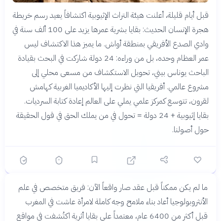
قبل أيام قليلة، أعلنت هيئة التراث الإثيوبية اكتشافاً يعيد رسم خريطة
هجرة الإنسان الحديث: بقايا بشرية عمرها يزيد على 100 ألف سنة في
وادي الصدع الأفريقي بمنطقة أواش. ما يميز هذا الاكتشاف ليس
عمر العظام وحده، بل من وراءه: 24 دولة شاركت في البحث بقيادة
الباحث يوناس بيني، تحويل الاستكشاف من مسعى محلي إلى
مشروع عالمي. أفريقيا التي نظرت إليها الأكاديميا الغربية كهامش
لقرون، تتوسع كمركز علمي يملي على العالم إعادة كتابة السرديات.
بقايا إثيوبية + 24 دولة = تحول في من يملك الحق في قول الحقيقة
حول أصولنا.
قبل 3 أشهر
ما لم يكن ممكناً قبل عقد صار واقعاً الآن: فريق متخصص في علم
معنى
خلاصة
امرأة المغرب تعود
الأنثروبولوجيا أعاد بناء ملامح وجه كاملة لامرأة عاشت في المغرب
للحياة بعد 6400 سنة
قبل أكثر من 6400 عام، معتمداً على بقايا أثرية اكتُشفت في مواقع