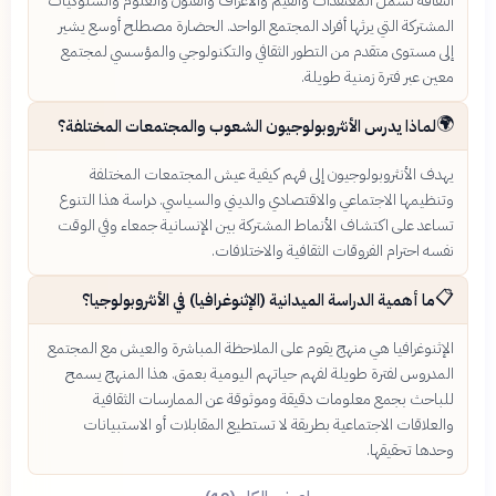
الثقافة تشمل المعتقدات والقيم والأعراف والفنون والعلوم والسلوكيات
المشتركة التي يرثها أفراد المجتمع الواحد. الحضارة مصطلح أوسع يشير
إلى مستوى متقدم من التطور الثقافي والتكنولوجي والمؤسسي لمجتمع
معين عبر فترة زمنية طويلة.
🌍
لماذا يدرس الأنثروبولوجيون الشعوب والمجتمعات المختلفة؟
يهدف الأنثروبولوجيون إلى فهم كيفية عيش المجتمعات المختلفة
وتنظيمها الاجتماعي والاقتصادي والديني والسياسي. دراسة هذا التنوع
تساعد على اكتشاف الأنماط المشتركة بين الإنسانية جمعاء وفي الوقت
نفسه احترام الفروقات الثقافية والاختلافات.
📋
ما أهمية الدراسة الميدانية (الإثنوغرافيا) في الأنثروبولوجيا؟
الإثنوغرافيا هي منهج يقوم على الملاحظة المباشرة والعيش مع المجتمع
المدروس لفترة طويلة لفهم حياتهم اليومية بعمق. هذا المنهج يسمح
للباحث بجمع معلومات دقيقة وموثوقة عن الممارسات الثقافية
والعلاقات الاجتماعية بطريقة لا تستطيع المقابلات أو الاستبيانات
وحدها تحقيقها.