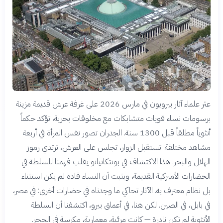
عثر علماء آثار بيرويون في مارس 2026 على غرفة عرش قديمة مزينة
برسومات نساء قويات متشابكات مع مخلوقات بحرية، تؤكد حكماً
أنثوياً مطلقاً قبل 1300 سنة. الجدران تصور نفس المرأة في أربعة
مشاهد مختلفة: تستقبل الزوار، تجلس على العرش، ترتدي رموز
الهلال والبحر. هذا الاكتشاف في بونتكانيانو يقلب فهمنا للسلطة في
الحضارات الأميركية القديمة، ويثبت أن النساء قادة لم يكن استثناء
بل نظام معترف به. الآثار تحاكي ما وجدناه في حضارات أخرى: في مصر،
في بابل، في الصين. لكن هنا، في أعماق بيرو، اكتشفنا أن السلطة
الأنثوية لم تكن نادرة — كانت مرئية، معمارية، مكرسة في الحجر.