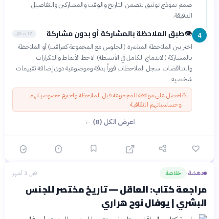
صمم نموذج توثيق يتضمن التاريخ والوقت والمشاركين والتفاصيل
الدقيقة.
طبق الملاحظة بالمشاركة أو بدون مشاركة
👁️
10 دقائق
4
اختر بين الملاحظة المباشرة (الجلوس مع المجموعة كمراقب) أو الملاحظة
بالمشاركة (الاندماج الكامل في الأنشطة). لاحظ الأنماط والتكرارات
والتناقضات. سجل الملاحظات فوراً بدقة وموضوعية دون إضافة تقييمات
شخصية.
⚠️
احصل على موافقة المجموعة قبل الملاحظة واحترم خصوصياتهم
وحساسياتهم الثقافية
اعرض الكل (8) ←
دهشة
خلاصة
قبل 3 أشهر
›
مراجعة كتاب: العاقل — تاريخ مختصر للجنس
البشري | يوفال نوح هراري