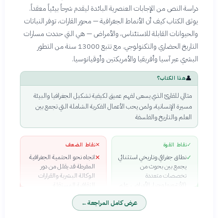
دراسة النص من الإجابات العنصرية البائدة ليقدم شرحاً بيئياً معقداً.
يوثق الكتاب كيف أن الأنماط الجغرافية — محور القارات، توفر النباتات
والحيوانات القابلة للاستئناس، والأمراض — هي التي حددت مسارات
التاريخ الحضاري والتكنولوجي. مع تتبع 13000 سنة من التطور
البشري عبر آسيا وأفريقيا والأمريكتين وأوقيانوسيا.
👤
هذا الكتاب؟
مثالي للقارئ الذي يسعى لفهم عميق لكيفية تشكيل الجغرافيا والبيئة
مسيرة الإنسانية، ولمن يحب الأعمال الفكرية الشاملة التي تجمع بين
العلم والتاريخ والفلسفة
✓
نقاط القوة
✕
نقاط الضعف
نطاق جغرافي وتاريخي استثنائي
اتجاه نحو الحتمية الجغرافية
✕
✓
يجمع بين بحوث من
المفرطة قد يقلل من دور
تخصصات متعددة
الوكالة البشرية والقرارات
(الأنثروبولوجيا، الأمراض، علم
الثقافية المستقلة
الأحياء، اللسانيات)
بعض التكرار في الفصول
✕
عرض كامل المراجعة
←
تفكيك منطقي وحاسم
الأخيرة يضعف الإيقاع السردي
✓
للنظريات العنصرية من خلال