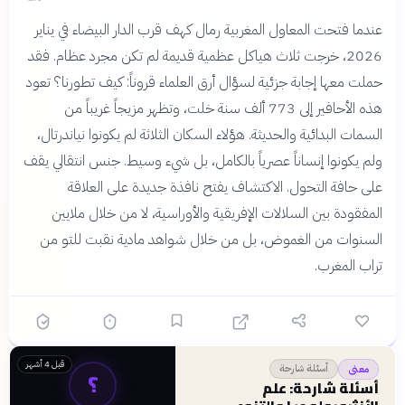
عندما فتحت المعاول المغربية رمال كهف قرب الدار البيضاء في يناير
2026، خرجت ثلاث هياكل عظمية قديمة لم تكن مجرد عظام. فقد
حملت معها إجابة جزئية لسؤال أرق العلماء قروناً: كيف تطورنا؟ تعود
هذه الأحافير إلى 773 ألف سنة خلت، وتظهر مزيجاً غريباً من
السمات البدائية والحديثة. هؤلاء السكان الثلاثة لم يكونوا نياندرتال،
ولم يكونوا إنساناً عصرياً بالكامل، بل شيء وسيط. جنس انتقالي يقف
على حافة التحول. الاكتشاف يفتح نافذة جديدة على العلاقة
المفقودة بين السلالات الإفريقية والأوراسية، لا من خلال ملايين
السنوات من الغموض، بل من خلال شواهد مادية نقبت للتو من
تراب المغرب.
قبل 4 أشهر
أسئلة شارحة
معنى
؟
أسئلة شارحة: علم