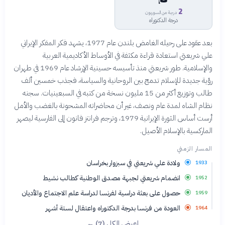
2
درجة من السوربون
درجة الدكتوراه
بعد عقود على رحيله الغامض بلندن عام 1977، يشهد فكر المفكر الإيراني
علي شريعتي استعادة قراءة مكثفة في الأوساط الأكاديمية العربية
والإسلامية. طور شريعتي منذ تأسيسه حسينية الإرشاد عام 1969 في طهران
رؤية جديدة للإسلام تدمج بين الروحانية والسياسة، فجذب خمسين ألف
طالب وتوزيع أكثر من 15 مليون نسخة من كتبه في السبعينيات. سجنه
نظام الشاه لمدة عام ونصف، غير أن محاضراته المشحونة بالغضب والأمل
أرست أساس الثورة الإيرانية 1979، وترجم فرانتز فانون إلى الفارسية ليصهر
الماركسية بالإسلام الأصيل.
المسار الزمني
ولادة علي شريعتي في سبزوار بخراسان
1933
انضمام شريعتي لجبهة مصدق الوطنية كطالب نشيط
1952
حصول على بعثة دراسية لفرنسا لدراسة علم الاجتماع والأديان
1959
العودة من فرنسا بدرجة الدكتوراه واعتقال لستة أشهر
1964
اعرض الكل (7) ←