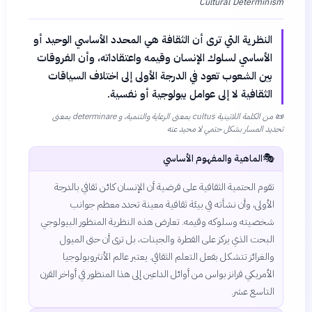
Cultural Determinism
النظرية التي ترى أن الثقافة هي المحدد الأساسي الوحيد أو
الأساسي لسلوك الإنسان وقيمه واعتقاداته، وأن الفروقات
بين الشعوب تعود في الدرجة الأولى إلى اختلاف السياقات
الثقافية لا إلى عوامل بيولوجية أو نفسية.
📜
من الكلمة اللاتينية cultus بمعنى الرعاية والتنمية، و determinare بمعنى
تحديد المسار بشكل حتمي لا محيد عنه
🎭
الماهية والمفهوم الأساسي
تقوم الحتمية الثقافية على فرضية أن الإنسان كائن ثقافي بالدرجة
الأولى، وأن نشأته في بيئة ثقافية معينة تحدد معظم جوانب
شخصيته وسلوكه وقيمه. تعارض هذه النظرية المنظور البيولوجي
البحت الذي يركز على الفطرة والجينات، بل ترى أن حتى الميول
والغرائز تتشكل بفعل التعلم الثقافي. يعتبر عالم الأنثروبولوجيا
الأمريكي فرانز بواس من أوائل الداعين إلى هذا المنظور في أواخر القرن
التاسع عشر.