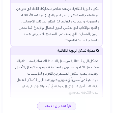
تتكون الهوية الثقافية من عدة عناصر متشابكة: اللغة التي تعبر عن
طريقة تفكير المجتمع وتراثه، والدين الذي يؤطر القيم الأخلاقية
والمعنوية، والعادات والتقاليد التي تنظم العلاقات الاجتماعية،
والفنون والآداب التي تعكس الذوق الجمالي والإبداع. كما تشمل
الرموز والشعارات التي يستخدمها المجتمع للتعبير عن نفسه
والمعايير السلوكية المتوارثة.
🔄
عملية تشكل الهوية الثقافية
تتشكل الهوية الثقافية من خلال التنشئة الاجتماعية منذ الطفولة،
حيث ينقل الآباء والمعلمون والمجتمع قيمهم وعاداتهم إلى الأجيال
الجديدة. يلعب التفاعل المستمر بين الأفراد والمؤسسات
الاجتماعية دوراً محورياً في تعزيز وتطوير هذه الهوية. كما أن التفاعل
مع ثقافات أخرى قد يؤدي إلى حوار ثقافي أو صراع يؤثر على تطور
الهوية الثقافية للمجتمع.
اقرأ التفاصيل الكاملة
←