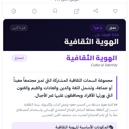
معنى
ما هو؟
قبل 3 أشهر
ماذا تعرف عن..
الهوية الثقافية
الهوية الثقافية
اجتماع
Cultural Identity
مجموعة السمات الثقافية المشتركة التي تميز مجتمعاً معيناً
أو جماعة، وتشمل اللغة والدين والعادات والقيم والفنون
التي يورثها الأفراد ويحافظون عليها عبر الأجيال.
📜
كلمة هوية مشتقة من الضمير «هو» وتعني الذات والكينونة، بينما الثقافية
تنسب إلى الثقافة بمعناها الشامل للإنتاج الحضاري الإنساني، واستخدام المصطلح
معاً بدأ في علم الاجتماع الحديث منذ منتصف القرن العشرين.
🎭
المكونات الأساسية للهوية الثقافية