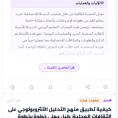
⚙️
الآليات والعمليات
تعمل الحتمية الثقافية من خلال عمليات التنشئة الاجتماعية، حيث
يتعلم الفرد من طفولته قيم وعادات وأنماط سلوكية خاصة
بمجتمعه. تتضمن هذه العمليات التعليم الرسمي، التنشئة الأسرية،
التقاليد الشعبية، الدين، والممارسات اليومية. تتعزز هذه الأنماط عبر
التكرار والعقوبات والمكافآت الاجتماعية، مما يجعلها جزءاً من
هويته الشخصية. كلما طالت فترة التعرض للثقافة الواحدة، كلما
أصبحت أكثر تأثيراً في تشكيل الفرد.
اقرأ التفاصيل الكاملة
←
معنى
خطوات عملية
قبل 3 أشهر
›
كيفية تطبيق منهج التحليل الأنثروبولوجي على
الثقافات المحلية: دليل عملي خطوة بخطوة