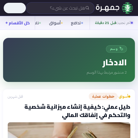
هل تبحث عن شيء؟
تدافع
أسواق
ناس
روح
كل الأقسام
شيف
آخر تحديث
قبل 21 دقيقة
🏷️ وسم
الادخار
2
منشور مرتبط بهذا الوسم
أسواق
خطوات عملية
قبل شهرين
›
دليل عملي: كيفية إنشاء ميزانية شخصية
والتحكم في إنفاقك المالي