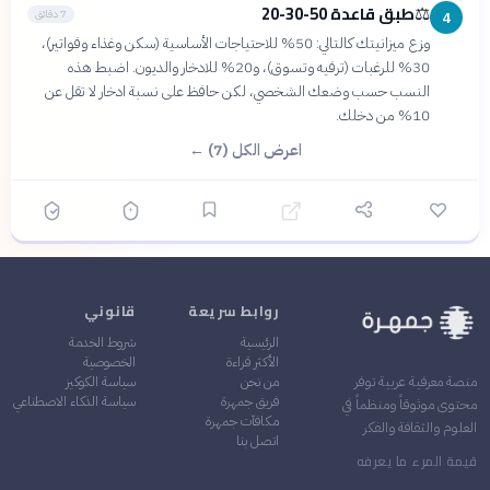
طبق قاعدة 50-30-20
⚖️
7 دقائق
4
وزع ميزانيتك كالتالي: 50% للاحتياجات الأساسية (سكن وغذاء وفواتير)،
30% للرغبات (ترفيه وتسوق)، و20% للادخار والديون. اضبط هذه
النسب حسب وضعك الشخصي، لكن حافظ على نسبة ادخار لا تقل عن
10% من دخلك.
اعرض الكل (7) ←
روابط سريعة
قانوني
الرئيسية
شروط الخدمة
الأكثر قراءة
الخصوصية
من نحن
سياسة الكوكيز
منصة معرفية عربية توفر
فريق جمهرة
سياسة الذكاء الاصطناعي
محتوى موثوقاً ومنظماً في
مكافآت جمهرة
العلوم والثقافة والفكر
اتصل بنا
قيمة المرء ما يعرفه