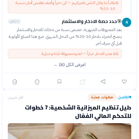
⚠️
غالباً ما يقلل الناس تقديراتهم — كن حذراً وأضف هامش أمان بنسبة
10-15%.
حدد حصة الادخار والاستثمار
🎯
5 دقائق
4
بعد المصروفات الضرورية، خصص نسبة من دخلك للادخار والاستثمار.
ينصح الخبراء بادخار 10-20% من الدخل الشهري. ضع هذا المبلغ كأولوية
قبل أي صرف آخر.
⚠️
لا تعتبر الادخار خياراً — اعتبره مصروفة ثابتة وجبارية.
اعرض الكل (8) ←
تفاصيل
خطوات عملية
قبل شهرين
›
دليل تنظيم الميزانية الشخصية: 7 خطوات
للتحكم المالي الفعّال