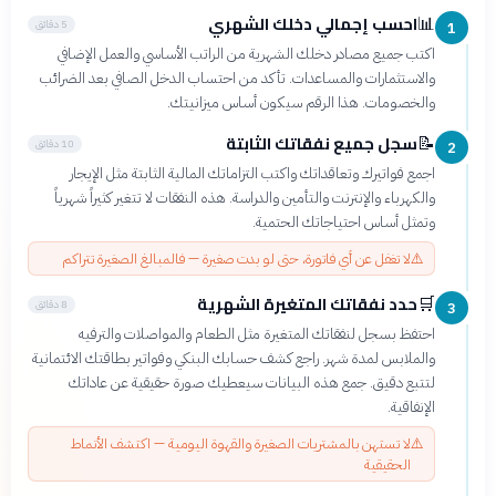
احسب إجمالي دخلك الشهري
📊
5 دقائق
1
اكتب جميع مصادر دخلك الشهرية من الراتب الأساسي والعمل الإضافي
والاستثمارات والمساعدات. تأكد من احتساب الدخل الصافي بعد الضرائب
والخصومات. هذا الرقم سيكون أساس ميزانيتك.
سجل جميع نفقاتك الثابتة
📝
10 دقائق
2
اجمع فواتيرك وتعاقداتك واكتب التزاماتك المالية الثابتة مثل الإيجار
والكهرباء والإنترنت والتأمين والدراسة. هذه النفقات لا تتغير كثيراً شهرياً
وتمثل أساس احتياجاتك الحتمية.
⚠️
لا تغفل عن أي فاتورة، حتى لو بدت صغيرة — فالمبالغ الصغيرة تتراكم
حدد نفقاتك المتغيرة الشهرية
🛒
8 دقائق
3
احتفظ بسجل لنفقاتك المتغيرة مثل الطعام والمواصلات والترفيه
والملابس لمدة شهر. راجع كشف حسابك البنكي وفواتير بطاقتك الائتمانية
لتتبع دقيق. جمع هذه البيانات سيعطيك صورة حقيقية عن عاداتك
الإنفاقية.
⚠️
لا تستهن بالمشتريات الصغيرة والقهوة اليومية — اكتشف الأنماط
الحقيقية