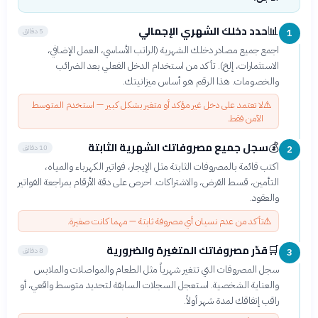
حدد دخلك الشهري الإجمالي
📊
5 دقائق
1
اجمع جميع مصادر دخلك الشهرية (الراتب الأساسي، العمل الإضافي،
الاستثمارات، إلخ). تأكد من استخدام الدخل الفعلي بعد الضرائب
والخصومات. هذا الرقم هو أساس ميزانيتك.
⚠️
لا تعتمد على دخل غير مؤكد أو متغير بشكل كبير — استخدم المتوسط
الآمن فقط.
سجل جميع مصروفاتك الشهرية الثابتة
💰
10 دقائق
2
اكتب قائمة بالمصروفات الثابتة مثل الإيجار، فواتير الكهرباء والمياه،
التأمين، قسط القرض، والاشتراكات. احرص على دقة الأرقام بمراجعة الفواتير
والعقود.
⚠️
تأكد من عدم نسيان أي مصروفة ثابتة — مهما كانت صغيرة.
قدّر مصروفاتك المتغيرة والضرورية
🛒
8 دقائق
3
سجل المصروفات التي تتغير شهرياً مثل الطعام والمواصلات والملابس
والعناية الشخصية. استعجل السجلات السابقة لتحديد متوسط واقعي، أو
راقب إنفاقك لمدة شهر أولاً.