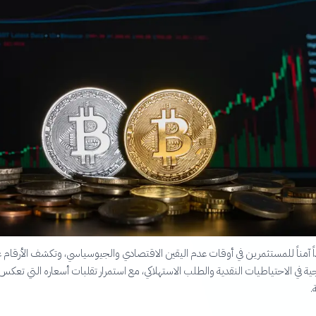
اً آمناً للمستثمرين في أوقات عدم اليقين الاقتصادي والجيوسياسي، وتكشف الأرقام 
جية في الاحتياطيات النقدية والطلب الاستهلاكي، مع استمرار تقلبات أسعاره التي تعكس
.