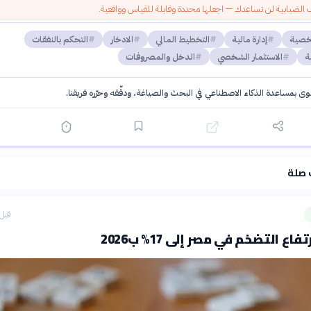
 الضبابية لن تساعدك — اجعلها محددة وقابلة للقياس وواقعية.
شخصية
إدارة مالية
التخطيط المالي
الادخار
التحكم بالنفقات
ة
الاستثمار الشخصي
الدخل والمصروفات
توى بمساعدة الذكاء الاصطناعي في البحث والصياغة، ودقّقه وحرّره فريقنا.
·
سياسة الذكاء الاصطناعي
 صلة
قبل 3 ساع
اع التضخم في مصر إلى 17% ب2026