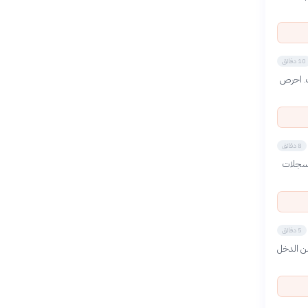
10 دقائق
ت. احرص
8 دقائق
لسجلات
5 دقائق
 من دخلك للادخار والاستثمار. ينصح الخبراء بادخار 10-20% من الدخل