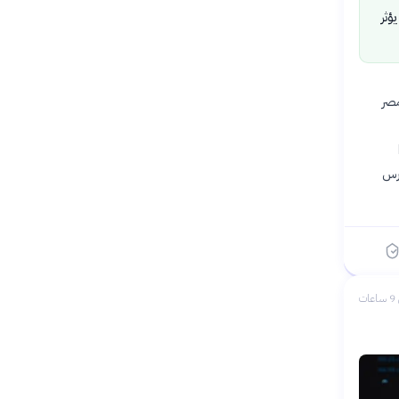
ؤثر
أن التضخم في مصر
ا
تراوحت بين 14% و20% في مارس
ات