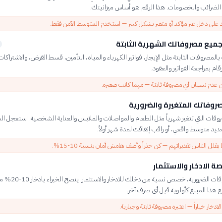
 الضرائب والخصومات. هذا الرقم هو أساس ميزانيتك.
د على دخل غير مؤكد أو متغير بشكل كبير — استخدم المتوسط الآمن فقط.
يع مصروفاتك الشهرية الثابتة
بالمصروفات الثابتة مثل الإيجار، فواتير الكهرباء والمياه، التأمين، قسط القرض، والاشتراكا
قام بمراجعة الفواتير والعقود.
 عدم نسيان أي مصروفة ثابتة — مهما كانت صغيرة.
صروفاتك المتغيرة والضرورية
فات التي تتغير شهرياً مثل الطعام والمواصلات والملابس والعناية الشخصية. استعجل ا
ديد متوسط واقعي، أو راقب إنفاقك لمدة شهر أولاً.
ا يقلل الناس تقديراتهم — كن حذراً وأضف هامش أمان بنسبة 10-15%.
ة الادخار والاستثمار
بعد المصروفات الضرورية، خصص نسبة
هذا المبلغ كأولوية قبل أي صرف آخر.
 الادخار خياراً — اعتبره مصروفة ثابتة وجبارية.