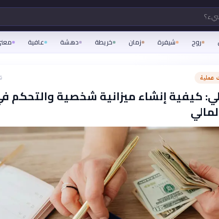
شيء؟
روح
شيفرة
زمان
خريطة
دهشة
عافية
معن
عملية
ق
ي: كيفية إنشاء ميزانية شخصية والتحكم ف
لمالي