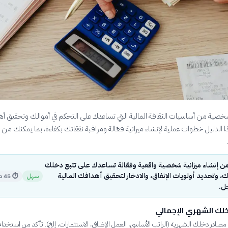
 الشخصية من أساسيات الثقافة المالية التي تساعدك على التحكم في أموالك وتحقيق 
ا الدليل خطوات عملية لإنشاء ميزانية فعّالة ومراقبة نفقاتك بكفاءة، بما يمكنك من ال
 إنشاء ميزانية شخصية واقعية وفعّالة تساعدك على تتبع دخلك
 وتحديد أولويات الإنفاق، والادخار لتحقيق أهدافك المالية
سهل
⏱
45 دقيقة
جل.
لك الشهري الإجمالي
صادر دخلك الشهرية (الراتب الأساسي، العمل الإضافي، الاستثمارات، إلخ). تأكد من استخدا