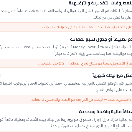
مصروفات التقديرية والترفيهية
معقولاً للنفقات غير الضرورية مثل الترفيه والهدايا والمطاعم. لا تمنع نفسك تماماً — بل حدد ح
ً على ما تبقى من ميزانيتك.
ى عدم تجاوز هذا الحد — هذا اختبار حقيقي لالتزامك بالميزانية.
 تطبيقاً أو جدول لتتبع نفقاتك
اختر تطبيقاً للميزانية (مثل YNAB أو Money Lover أو غيرها)، أو 
يث ميزانيتك. هذا يساعدك على رؤية الانحرافات مبكراً.
ط في التسجيل يومياً هو مفتاح نجاح الميزانية — لا تؤجل التسجيل.
عدّل ميزانيتك شهرياً
 شهر، قارن الإنفاق الفعلي بالميزانية المخطط لها. حدد أين تجاوزت الحد وأين وفرت. اضبط الأ
 بناءً على الواقع الفعلي.
إحساس بالذنب — الهدف من المراجعة هو التعلم والتحسن، لا العقاب.
افاً مالية واضحة ومحددة
المالية (شراء منزل، إجازة، صندوق طوارئ). ربط ميزانيتك بهذه الأهداف يعطيك دافعاً أقو
حسب المبلغ الشهري الذي تحتاج لادخاره لتحقيق كل هدف.