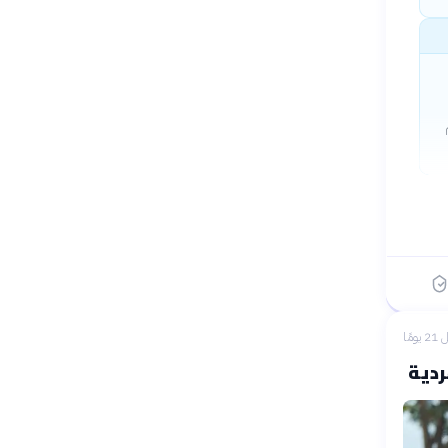
 يومًا
ردية