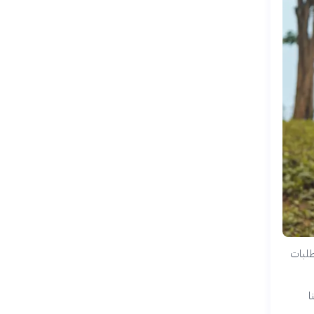
طلبات
ا