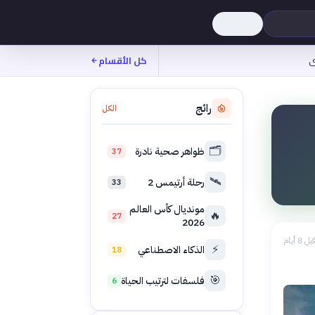
ى
كل الأقسام
رائج
الكل
🗂️
ظواهر صحية نادرة
37
🛰️
رحلة أرتيمس 2
33
مونديال كأس العالم
🔥
27
2026
بل 8 أيام
⚡
الذكاء الاصطناعي
18
🎯
فلسفات لترتيب الحياة
6