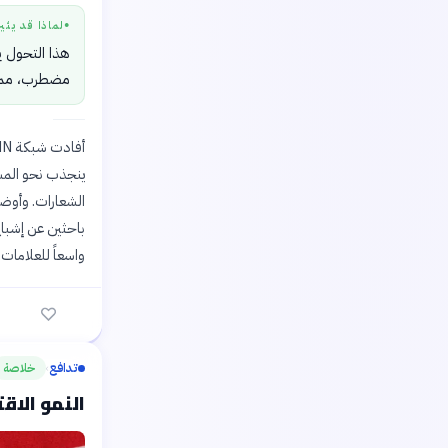
لماذا قد يثي
●
هذا التحول ي
مضطرب، مما ي
ينجذب نحو المشت
الشعارات. وأوضح
باحثين عن إشباع
واسعاً للعلامات 
تدافع
خلاصة
›
النمو الاقتصادي