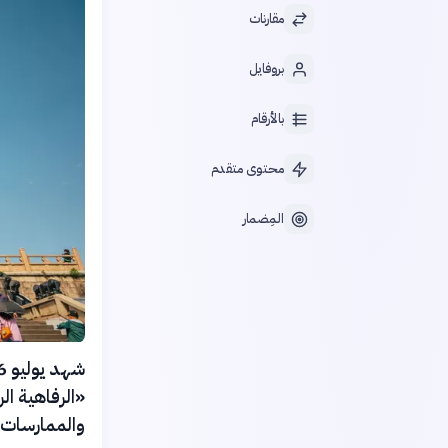
مقارنات
بروفايل
بالأرقام
محتوى متقدم
المِضمار
«الرفاهية الر
والممارسات ا