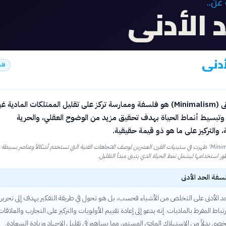
عن..
 الأدنى
أدنى
فل
الحد الأدنى (Minimalism) هو فلسفة وممارسة تركز على تقليل الممتلكات المادية غي
 وتبسيط أنماط الحياة بهدف تحقيق مزيد من الوضوح العقلي، والحرية
والتركيز على ما هو ذو قيمة حقيقية.
كلمة 'Minimalism' ظهرت في ستينيات القرن العشرين لوصف الاتجاهات الفنية التي تستخدم أشكالاً وعناصر بسيطة
ر استخدامها ليشمل نمط الحياة الذي يتبنى مبدأ التقليل.
سفة الحد الأدنى
حد الأدنى على التخلص من الأشياء فحسب، بل هو تحول في طريقة التفكير يهدف إلى تحرير
رتباط المفرط بالماديات. إنه يدعو إلى إعادة تقييم الأولويات والتركيز على التجارب والعلاقات
صي بدلاً من الاستهلاك المادي المستمر، مما يساهم في تقليل الإجهاد وزيادة السعادة.