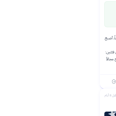
ليو 2026 بأن الطالب الصيني زيروي يانغ، البالغ من العمر 22 عاماً، أصبح
فئتين:
مجالاً
بل 8 أيام