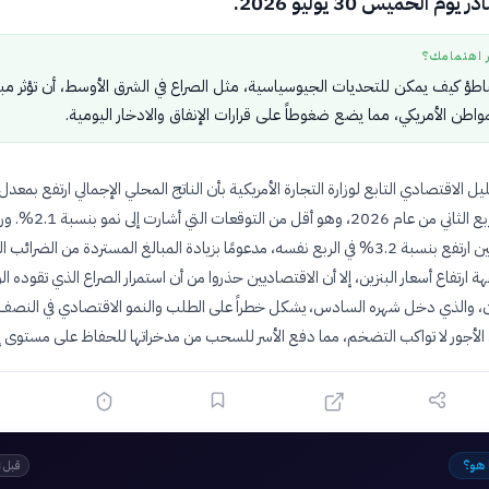
وم الخميس 30 يوليو 2026.
ر اهتمامك؟
تباطؤ كيف يمكن للتحديات الجيوسياسية، مثل الصراع في الشرق الأوسط، أن تؤثر مب
اطن الأمريكي، مما يضع ضغوطاً على قرارات الإنفاق والادخار اليومية.
ل الاقتصادي التابع لوزارة التجارة الأمريكية بأن الناتج المحلي الإجمالي ارتفع بمع
بلغ 1.5% في الربع الثاني من عام 2026، وهو أقل م
إنفاق المستهلكين ارتفع بنسبة 3.2% في الربع نفسه، مدعومًا بزيادة المبالغ المستردة من الضرائب 
ارتفاع أسعار البنزين، إلا أن الاقتصاديين حذروا من أن استمرار الصراع الذي تقوده ال
ن، والذي دخل شهره السادس، يشكل خطراً على الطلب والنمو الاقتصادي في النصف ا
ن الأجور لا تواكب التضخم، مما دفع الأسر للسحب من مدخراتها للحفاظ على مستوى إن
 هو؟
قبل 13 يومًا