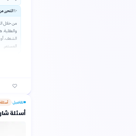
✨
التحرر م
من خلال الت
والعقلية. ه
الشغف، أو 
المستمر.
تفاصيل
أسئلة
›
أسئلة شارح