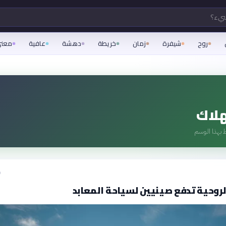
شيء؟
روح
شيفرة
زمان
خريطة
دهشة
عافية
معن
لاك
 بهذا الوسم
ق
لروحية تدفع صينيين لسياحة المعابد