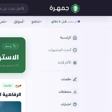
هل تبحث عن 
تدافع
أسواق
ناس
آخر تحديث
قبل 5 دقائق
الرئيسية
🏷️ وسم
أحدث المنشورات
الاسته
الأكثر قراءة
20
منشور مرتبط
خلاصات
روح
خلاصة
›
مخططات
الرفاهية ا
اختبارات