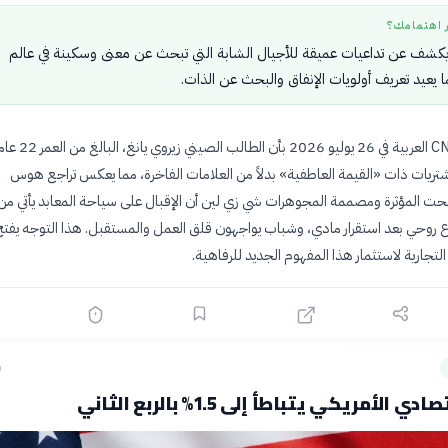
ر اهتمامك؟
كشف عن تداعيات عميقة للأجيال الشابة التي تبحث عن معنى وسكينة في عالم
عيد تعريف أولويات الإنفاق والبحث عن الذات.
أفادت شبكة CNN العربية في 26 يو
ريات ذات «القيمة العاطفية» بدلاً من العلامات الفاخرة، مما يعكس تراجع هوس
ت المؤثرة ومصممة المجوهرات شي زي لين أن الإقبال على سياحة المعابد يأتي من 
 روحي بعد استقرار مادي، وشباب يواجهون قلق العمل والمستقبل. هذا التوجه يفتح 
التجارية لاستثمار هذا المفهوم الجديد للرفاهية.
ق
 الأمريكي يتباطأ إلى 1.5% بالربع الثاني